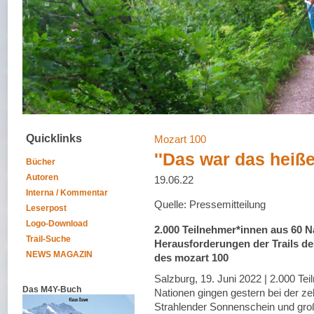
Quicklinks
Mozart 100
''Das war das heiß
Bücher
Autoren
19.06.22
Interna / Kommentar
Quelle: Pressemitteilung
Leserpost
Logo-Download
2.000 Teilnehmer*innen aus 60 Na
Trail-Suche
Herausforderungen der Trails de
NEWS MAGAZIN
des mozart 100
Salzburg, 19. Juni 2022 | 2.000 Te
Das M4Y-Buch
Nationen gingen gestern bei der ze
Strahlender Sonnenschein und gro