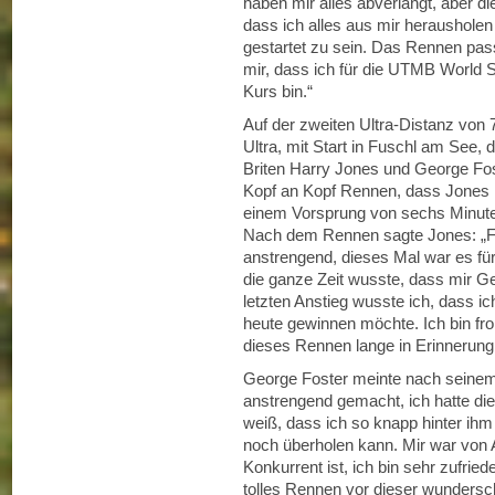
haben mir alles abverlangt, aber di
dass ich alles aus mir herausholen
gestartet zu sein. Das Rennen pass
mir, dass ich für die UTMB World S
Kurs bin.“
Auf der zweiten Ultra-Distanz von
Ultra, mit Start in Fuschl am See,
Briten Harry Jones und George Fost
Kopf an Kopf Rennen, dass Jones n
einem Vorsprung von sechs Minuten
Nach dem Rennen sagte Jones: „Für
anstrengend, dieses Mal war es für
die ganze Zeit wusste, dass mir G
letzten Anstieg wusste ich, dass i
heute gewinnen möchte. Ich bin fro
dieses Rennen lange in Erinnerung 
George Foster meinte nach seinem 
anstrengend gemacht, ich hatte die
weiß, dass ich so knapp hinter ihm 
noch überholen kann. Mir war von A
Konkurrent ist, ich bin sehr zufrie
tolles Rennen vor dieser wundersc