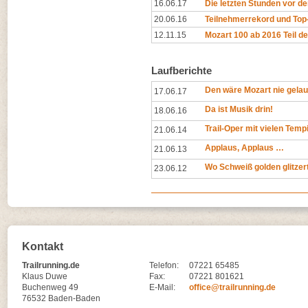
16.06.17
Die letzten Stunden vor d
20.06.16
Teilnehmerrekord und Top
12.11.15
Mozart 100 ab 2016 Teil de
Laufberichte
Den wäre Mozart nie gelau
17.06.17
Da ist Musik drin!
18.06.16
Trail-Oper mit vielen Tem
21.06.14
Applaus, Applaus …
21.06.13
Wo Schweiß golden glitzer
23.06.12
Kontakt
Trailrunning.de
Telefon:
07221 65485
Klaus Duwe
Fax:
07221 801621
Buchenweg 49
E-Mail:
office@trailrunning.de
76532 Baden-Baden