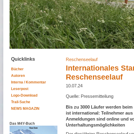
Quicklinks
Reschenseelauf
Internationales Sta
Bücher
Reschenseelauf
Autoren
Interna / Kommentar
10.07.24
Leserpost
Logo-Download
Quelle: Pressemitteilung
Trail-Suche
Bis zu 3000 Läufer werden beim 
NEWS MAGAZIN
ist international: Teilnehmer aus
Anmeldungen sind online und vor
Das M4Y-Buch
Unterhaltungsmöglichkeiten
Der diesjährige Reschenseelauf ve