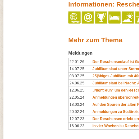
Informationen: Resch
Mehr zum Thema
Meldungen
22.01.26
Der Reschenseelauf ist G
14.07.25
Jubiläumslauf unter Stern
08.07.25
25jähiges Jubiläum mit 4
24.06.25
Jubiläumslauf bei Nacht: 
12.06.25
„Night Run“ um den Resc
22.05.24
Anmeldungen überschreite
18.03.24
Auf den Spuren der alten
20.02.24
Anmeldungen zu Südtirols 
12.07.23
Der Reschensee erlebt ern
16.06.23
In vier Wochen ist Resche