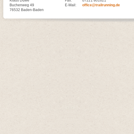
Klaus Duwe
Fax:
07221 801621
Buchenweg 49
E-Mail:
office@trailrunning.de
76532 Baden-Baden