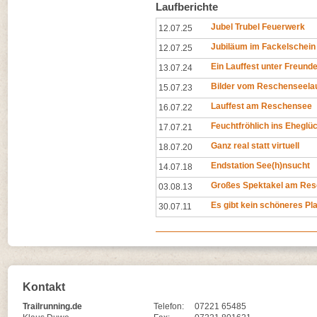
Laufberichte
Jubel Trubel Feuerwerk
12.07.25
Jubiläum im Fackelschein
12.07.25
Ein Lauffest unter Freund
13.07.24
Bilder vom Reschenseela
15.07.23
Lauffest am Reschensee
16.07.22
Feuchtfröhlich ins Eheglü
17.07.21
Ganz real statt virtuell
18.07.20
Endstation See(h)nsucht
14.07.18
Großes Spektakel am Re
03.08.13
Es gibt kein schöneres Pla
30.07.11
Kontakt
Trailrunning.de
Telefon:
07221 65485