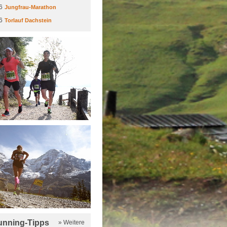
6
Jungfrau-Marathon
6
Torlauf Dachstein
running-Tipps
» Weitere