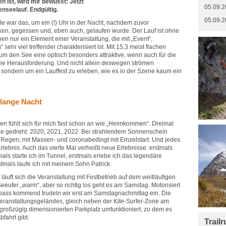
n ist, wird mir bewusst: Jetzt
05.09.2
enseelauf. Endgültig.
05.09.2
 war das, um ein (!) Uhr in der Nacht, nachdem zuvor
nken, gegessen und, eben auch, gelaufen wurde. Der Lauf ist ohne
ben nur ein Element einer Veranstaltung, die mit „Event“,
sehr viel treffender charakterisiert ist. Mit 15,3 meist flachen
um den See eine optisch besonders attraktive, wenn auch für die
che Herausforderung. Und nicht allein deswegen strömen
: sondern um ein Lauffest zu erleben, wie es in der Szene kaum ein
 lange Nacht
n fühlt sich für mich fast schon an wie „Heimkommen“. Dreimal
de gedreht: 2020, 2021, 2022. Bei strahlendem Sonnenschein
egen, mit Massen- und coronabedingt mit Einzelstart. Und jedes
lebnis. Auch das vierte Mal verheißt neue Erlebnisse: erstmals
tmals starte ich im Tunnel, erstmals erlebe ich das legendäre
tmals laufe ich mit meinem Sohn Patrick.
äuft sich die Veranstaltung mit Festbetrieb auf dem weitläufigen
eufer „warm“, aber so richtig los geht es am Samstag. Motorisiert
ass kommend trudeln wir erst am Samstagnachmittag ein. Die
eranstaltungsgeländes, gleich neben der Kite-Surfer-Zone am
großzügig dimensionierten Parkplatz umfunktioniert, zu dem es
bfahrt gibt.
Trail