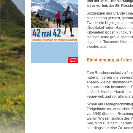
und der letzte Ton verklunge
ist er vorbei, der 25. Resch
Sozusagen das Grande Finale
stundenlang gefeiert, getru
Zweifel ein Highlight, aber e
„Spektakel“ oder „Happening“ 
Kilometern ist der Rundkurs 
meisten keine große sportli
alljährlich Tausende hierher
zweites gibt.
Einstimmung auf eine
Zum Reschenseelauf zu fahre
habe ich bereits die Seerun
ebenso wie bei strömendem R
Mal war es ein besonderes Er
laufe ich hier bei Nacht, ers
Feuerwerk und vor allem: ers
Schon am Freitagnachmittag l
Freigelände am westlichen Se
via SS40 über den Reschenp
weiten Wiesen südlich des V
See, sind zu einem überaus 
allerdings nur eine Zu- und A