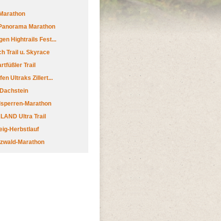
Marathon
 Panorama Marathon
en Hightrails Fest...
h Trail u. Skyrace
tfüßler Trail
n Ultraks Zillert...
 Dachstein
lsperren-Marathon
AND Ultra Trail
ig-Herbstlauf
zwald-Marathon