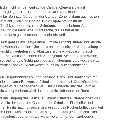
ch die nicht minder weitläufige Camper-Zone an, die mit
ts gut gefüllt ist. Gerade einmal 30 € zahlt man hier pro
itag bis Sonntag. Vorbei an der Camper-Zone ist dann auch schon
erreicht. Gleich zu Beginn: Die Ausgabestellen für die
 für 15 km mögen nicht als Schnäppchen erscheinen. Aber die
mpe und die metallene Trinkflasche, die es heuer als
mmer dazu gibt, machen das mehr als wett.
nd rein geht es ins Festgelände. Um die sechzig Buden und Stände
 die Wiesen verteilen. Klar, dass bei einer solchen Veranstaltung
eichlich vertreten sind. Aber zahlreiche Angebote sind auch
okale Spezialitäten stehen im Vordergrund: Schnäpse und Weine,
e. Die längste Schlange bildet sich allerdings dort, wo es etwas
steller Loacker. Nichts kosten auch die aufgeschnittenen
nan.
den Biergartenbereich über. Zahllose Tisch- und Bankgarnituren
de. Leckerer Bratwurstduft liegt hier in der Luft. Oberkörperfreie
sigen wurstüberladenen Grill. Das passende Bier dazu gibt es
ein wenig verloren wirkt da die mobile Kaffeebar am Rand.
its am Eingang des Festzelts. Gewaltig sind die Dimensionen des
t voll in der Hand der Gastronomie: Schnitzel, Fischteller und
er, Pasta natürlich auch. Und ein üppiges Kuchenbuffet dazu. Auf
e führt etwas erhöht ein Laufsteg durch das gesamte Zelt: Hier
aulaufen, bevor er fünfzig Meter weiter unter dem Zielbogen