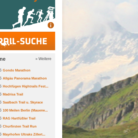
Trail-Suche
ine
» Weitere
6
Gondo Marathon
6
Allgäu Panorama Marathon
6
Hochfügen Hightrails Fest...
6
Madrisa Trail
6
Saalbach Trail u. Skyrace
6
100 Meilen Berlin (Mauerw...
6
RAG Hartfüßler Trail
6
Churfirsten Trail Run
6
Mayrhofen Ultraks Zillert...