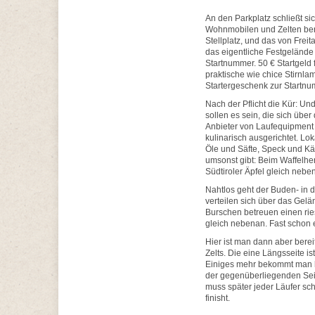
An den Parkplatz schließt si
Wohnmobilen und Zelten berei
Stellplatz, und das von Fre
das eigentliche Festgelände 
Startnummer. 50 € Startgeld
praktische wie chice Stirnla
Startergeschenk zur Startnu
Nach der Pflicht die Kür: U
sollen es sein, die sich über
Anbieter von Laufequipment r
kulinarisch ausgerichtet. L
Öle und Säfte, Speck und Käs
umsonst gibt: Beim Waffelher
Südtiroler Äpfel gleich nebe
Nahtlos geht der Buden- in 
verteilen sich über das Gelän
Burschen betreuen einen rie
gleich nebenan. Fast schon 
Hier ist man dann aber bere
Zelts. Die eine Längsseite is
Einiges mehr bekommt man hi
der gegenüberliegenden Seit
muss später jeder Läufer sch
finisht.