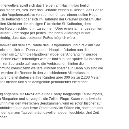
erwetters spielt sich das Treiben am Nachmittag freilich
paß macht es, sich über das Gelände treiben zu lassen, das Ganze
 der Vogelperspektive von dem erhöht auf einem steilen Hügel
a zu betrachten oder sich im Halbrund der Grauner Bucht am Ufer
lten Kirchturm der einstigen Pfarrkirche St. Katharina, dem
er Region schlechthin, zu sonnen. Über einen fahnengesäumten
uner Bucht sogar per pedes umrunden. Allerdings ist der
niedrig, dass das trockenen Fußes möglich wäre.
bsamkeit auf dem am Rande des Festgeländes und direkt am See
eich deutlich zu. Denn vor dem Hauptlauf starten nun die
ilden um 17 Uhr die Handbiker, wobei der Andrang mit gerade
. Schon etwas lebendiger wird es fünf Minuten später: Da brechen
r zur Seerunde auf, vorne die Verbissenen, hinten die
immung kommt zehn weitere Minuten später auf. Denn nun sind die
g werden die Rennen in den verschiedenen Altersklassen
torengleitet dürfen sie ihre Runden über 300 bis zu 2.200 Metern
ndes drehen und sich demgemäß permanenter elterlicher
uhig angehen. Mit M4Y-Bernie und Charly, langjährige Laufkumpels,
m Biergarten und so vergeht die Zeit im Fluge. Kaum verschwindet
hr hinter den westlichen Bergkämmen, wird es sofort frischer auf
bänke hüllen das ferne Ortlermassiv im Süden ein, nachdem uns
n den ganzen Tag verheißungsvoll entgegen leuchtete. Und Zeit
achen.