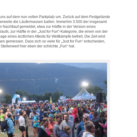
 uns auf dem nun vollen Parkplatz um. Zurück auf dem Festgelände
tlerweile die Läufermassen ballen. Immerhin 3.500 der insgesamt
n Nachtlauf gemeldet, etwa zur Hälfte in der Version eines
fs, zur Hälfte in der „Just for Fun“-Kategorie, die einen von der
lage eines ärztlichen Attests für Wettkämpfe befreit. Die Zeit wird
ßen gemessen. Dass sich so viele für „Just for Fun“ entscheiden,
Stellenwert hier eben der schlichte „Fun“ hat.