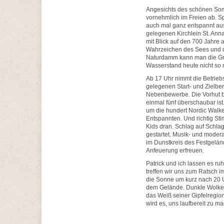
Angesichts des schönen Somm
vornehmlich im Freien ab. S
auch mal ganz entspannt aus
gelegenen Kirchlein St. Ann
mit Blick auf den 700 Jahre a
Wahrzeichen des Sees und d
Naturdamm kann man die Gra
Wasserstand heute nicht so 
Ab 17 Uhr nimmt die Betrie
gelegenen Start- und Zielber
Nebenbewerbe. Die Vorhut b
einmal fünf überschaubar ist
um die hundert Nordic Walke
Entspannten. Und richtig St
Kids dran. Schlag auf Schla
gestartet. Musik- und modera
im Dunstkreis des Festgelä
Anfeuerung erfreuen.
Patrick und ich lassen es r
treffen wir uns zum Ratsch i
die Sonne um kurz nach 20 U
dem Gelände. Dunkle Wolken
das Weiß seiner Gipfelregio
wird es, uns laufbereit zu m