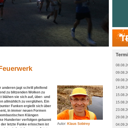
Term
08.08.2
 Feuerwerk
09.08.2
09.08.2
14.08.2
 anderen jagt schrill pfeifend
end zu blitzenden Wolken zu
15.08.2
 blähen sie sich auf, über- und
n allmählich zu verglühen. Ein
15.08.2
unter Funken ergießt sich über
23.08.2
ent, in immer neuen Formen
 bombastischen Klängen
29.08.2
cke Hunderter verfolgen gebannt
Autor:
Klaus Sobirey
 der letzte Funke erloschen ist
04.09.2