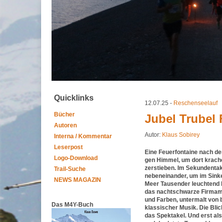
Quicklinks
12.07.25 -
Reschenseelauf
Bücher
Jubel Trubel
Autoren
Autor:
Klaus Sobirey
Interna / Kommentar
Leserpost
Eine Feuerfontaine nach der
Logo-Download
gen Himmel, um dort krach
zerstieben. Im Sekundentakt
Trail-Suche
nebeneinander, um im Sinke
NEWS MAGAZIN
Meer Tausender leuchtend b
das nachtschwarze Firmam
und Farben, untermalt von
Das M4Y-Buch
klassischer Musik. Die Bli
das Spektakel. Und erst als