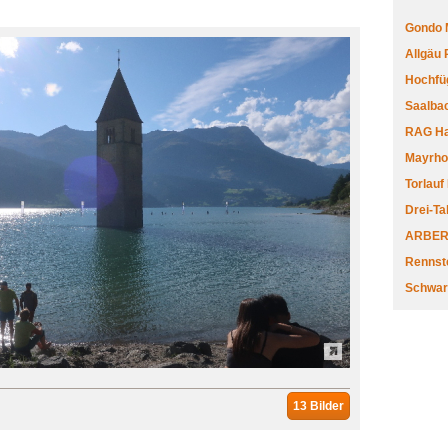
Gondo 
Allgäu
Hochfüg
Saalbac
RAG Har
Mayrhofe
Torlauf
Drei-Ta
ARBERL
Rennste
Schwar
13 Bilder