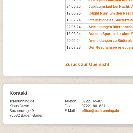
24.06.25
Jubiläumslauf bei Nacht: 
12.06.25
„Night Run“ um den Resc
10.07.24
Internationales Starterfe
22.05.24
Anmeldungen überschreite
18.03.24
Auf den Spuren der alten
20.02.24
Anmeldungen zu Südtirols 
12.07.23
Der Reschensee erlebt ern
Zurück zur Übersicht
Kontakt
Trailrunning.de
Telefon:
07221 65485
Klaus Duwe
Fax:
07221 801621
Buchenweg 49
E-Mail:
office@trailrunning.de
76532 Baden-Baden