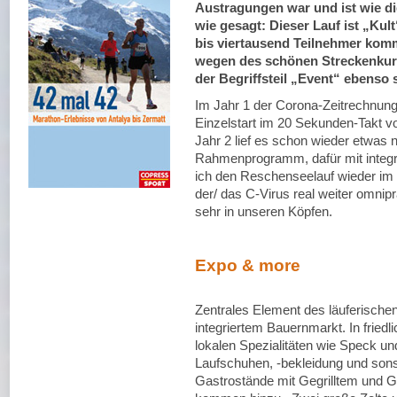
Austragungen war und ist wie d
wie gesagt: Dieser Lauf ist „Kult
bis viertausend Teilnehmer kom
wegen des schönen Streckenkurs
der Begriffsteil „Event“ ebenso 
Im Jahr 1 der Corona-Zeitrechnung, 
Einzelstart im 20 Sekunden-Takt vo
Jahr 2 lief es schon wieder etwas
Rahmenprogramm, dafür mit integrie
ich den Reschenseelauf wieder i
der/ das C-Virus real weiter omnip
sehr in unseren Köpfen.
Expo & more
Zentrales Element des läuferische
integriertem Bauernmarkt. In friedl
lokalen Spezialitäten wie Speck u
Laufschuhen, -bekleidung und sons
Gastrostände mit Gegrilltem und 