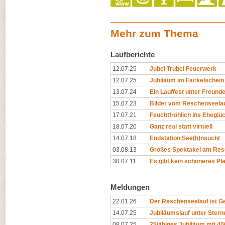
Mehr zum Thema
Laufberichte
12.07.25
Jubel Trubel Feuerwerk
12.07.25
Jubiläum im Fackelschein
13.07.24
Ein Lauffest unter Freund
15.07.23
Bilder vom Reschenseela
17.07.21
Feuchtfröhlich ins Eheglü
18.07.20
Ganz real statt virtuell
14.07.18
Endstation See(h)nsucht
03.08.13
Großes Spektakel am Re
30.07.11
Es gibt kein schöneres Pla
Meldungen
22.01.26
Der Reschenseelauf ist G
14.07.25
Jubiläumslauf unter Stern
08.07.25
25jähiges Jubiläum mit 4