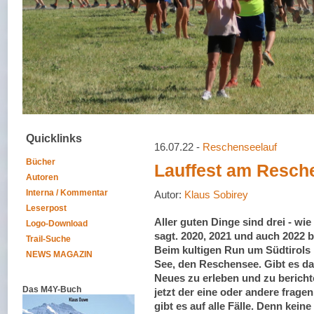
Quicklinks
16.07.22 -
Reschenseelauf
Bücher
Lauffest am Resch
Autoren
Interna / Kommentar
Autor:
Klaus Sobirey
Leserpost
Aller guten Dinge sind drei - wi
Logo-Download
sagt. 2020, 2021 und auch 2022 b
Trail-Suche
Beim kultigen Run um Südtirols
NEWS MAGAZIN
See, den Reschensee. Gibt es d
Neues zu erleben und zu bericht
Das M4Y-Buch
jetzt der eine oder andere fragen
gibt es auf alle Fälle. Denn keine