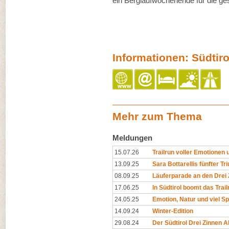
ein Berglaufwochenende für die ge
Informationen: Südtiro
Mehr zum Thema
Meldungen
15.07.26
Trailrun voller Emotionen u
13.09.25
Sara Bottarellis fünfter Tr
08.09.25
Läuferparade an den Drei 
17.06.25
In Südtirol boomt das Trai
24.05.25
Emotion, Natur und viel Sp
14.09.24
Winter-Edition
29.08.24
Der Südtirol Drei Zinnen Alp