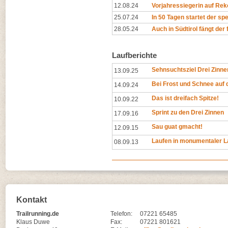
12.08.24
Vorjahressiegerin auf Rek
25.07.24
In 50 Tagen startet der spe
28.05.24
Auch in Südtirol fängt de
Laufberichte
Sehnsuchtsziel Drei Zinne
13.09.25
Bei Frost und Schnee auf d
14.09.24
Das ist dreifach Spitze!
10.09.22
Sprint zu den Drei Zinnen
17.09.16
Sau guat gmacht!
12.09.15
Laufen in monumentaler L
08.09.13
Kontakt
Trailrunning.de
Telefon:
07221 65485
Klaus Duwe
Fax:
07221 801621