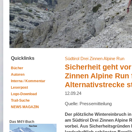
Quicklinks
Südtirol Drei Zinnen Alpine Run
Sicherheit geht vor
Bücher
Zinnen Alpine Run f
Autoren
Interna / Kommentar
Alternativstrecke st
Leserpost
12.09.24
Logo-Download
Trail-Suche
Quelle: Pressemitteilung
NEWS MAGAZIN
Der plötzliche Wintereinbruch i
am Südtirol Drei Zinnen Alpine
Das M4Y-Buch
vorbei. Aus Sicherheitsgründen 
landschaftlich schönsten Berglä