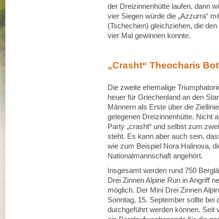
der Dreizinnenhütte laufen, dann w
vier Siegen würde die „Azzurra“ m
(Tschechien) gleichziehen, die de
vier Mal gewinnen konnte.
„Crasht“ Theocharis Bott
Die zweite ehemalige Triumphatorin 
heuer für Griechenland an den Start
Männern als Erste über die Ziellin
gelegenen Dreizinnenhütte. Nicht a
Party „crasht“ und selbst zum zwe
steht. Es kann aber auch sein, dass
wie zum Beispiel Nora Halinova, di
Nationalmannschaft angehört.
Insgesamt werden rund 750 Bergläu
Drei Zinnen Alpine Run in Angriff
möglich. Der Mini Drei Zinnen Alpi
Sonntag, 15. September sollte be
durchgeführt werden können. Seit v