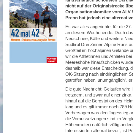
nicht auf der Originalstrecke ü
Organisationskomitee vom ALV S
Prenn hat jedoch eine alternativ
Es war alles angerichtet für die 27
an diesem Wochenende. Doch das W
Neuschnee, Kälte und weitere Nie
Südtirol Drei Zinnen Alpine Runs a
Großteil im hochalpinen Gelände u
wir die Athletinnen und Athleten b
Meereshöhe hinaufschicken würden. 
deshalb war diese Entscheidung, 
OK-Sitzung nach eindringlichem S
getroffen haben, unumgänglich“, er
Die gute Nachricht: Gelaufen wird 
trotzdem, und zwar auf einer zirka
hinauf auf die Bergstation des Hel
lang und es gilt immer noch 789 
Vorhersagen was den Tagessieg ang
die Voraussetzungen sind im Vergle
Höhenmeter) natürlich völlig ander
Interessierten allemal bevor“, ist 