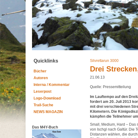
Quicklinks
Silvrettarun 3000
Drei Strecken,
Bücher
21.06.13
Autoren
Interna / Kommentar
Quelle: Pressemitteilung
Leserpost
Im Lauftempo auf den Dreit
Logo-Download
fordert am 20. Juli 2013 k
Trail-Suche
mit drei verschiedenen Str
Kilometern. Die Königsdisz
NEWS MAGAZIN
kämpfen die Teilnehmer um
Small, Medium, Hard – Das s
Das M4Y-Buch
von Ischgl nach Galtür. Die
Distanzen wählen, die durch