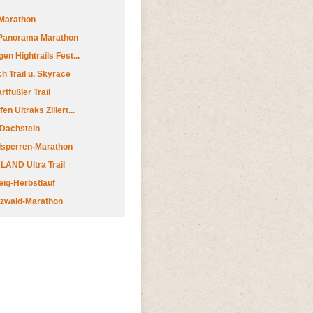
Marathon
 Panorama Marathon
en Hightrails Fest...
h Trail u. Skyrace
tfüßler Trail
n Ultraks Zillert...
 Dachstein
lsperren-Marathon
AND Ultra Trail
ig-Herbstlauf
zwald-Marathon