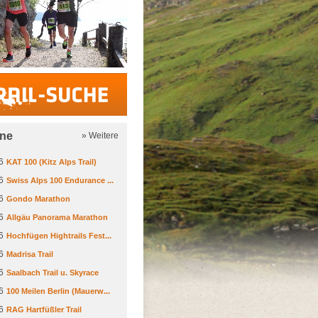
Trail-Suche
ine
» Weitere
6
KAT 100 (Kitz Alps Trail)
6
Swiss Alps 100 Endurance ...
6
Gondo Marathon
6
Allgäu Panorama Marathon
6
Hochfügen Hightrails Fest...
6
Madrisa Trail
6
Saalbach Trail u. Skyrace
6
100 Meilen Berlin (Mauerw...
6
RAG Hartfüßler Trail