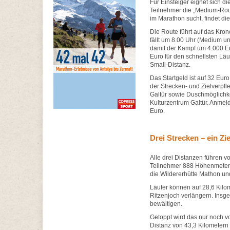
Für Einsteiger eignet sich d
Teilnehmer die „Medium-Rout
im Marathon sucht, findet die
Die Route führt auf das Kro
fällt um 8.00 Uhr (Medium un
damit der Kampf um 4.000 Eu
Euro für den schnellsten Läuf
Small-Distanz.
Das Startgeld ist auf 32 Eu
der Strecken- und Zielverpf
Galtür sowie Duschmöglich
Kulturzentrum Galtür. Anmel
Euro.
Drei Strecken – ein Zie
Alle drei Distanzen führen v
Teilnehmer 888 Höhenmeter 
die Wildererhütte Mathon und
Läufer können auf 28,6 Kilo
Ritzenjoch verlängern. Insg
bewältigen.
Getoppt wird das nur noch vo
Distanz von 43,3 Kilometern 