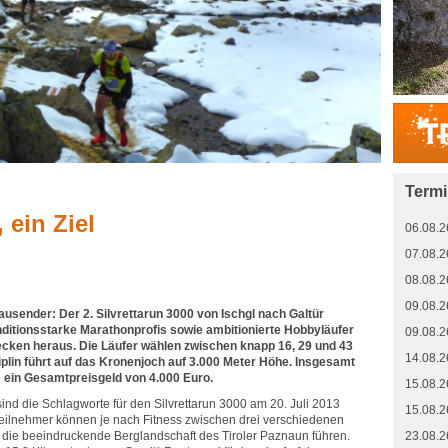
Term
 ein Ziel
06.08.2
07.08.2
08.08.2
09.08.2
ausender: Der 2. Silvrettarun 3000 von Ischgl nach Galtür
onditionsstarke Marathonprofis sowie ambitionierte Hobbyläufer
09.08.2
ecken heraus. Die Läufer wählen zwischen knapp 16, 29 und 43
14.08.2
iplin führt auf das Kronenjoch auf 3.000 Meter Höhe. Insgesamt
 ein Gesamtpreisgeld von 4.000 Euro.
15.08.2
ind die Schlagworte für den Silvrettarun 3000 am 20. Juli 2013
15.08.2
 Teilnehmer können je nach Fitness zwischen drei verschiedenen
 die beeindruckende Berglandschaft des Tiroler Paznaun führen.
23.08.2