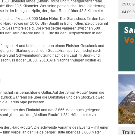
ie 15,8 Kilometer lange „Small“-Route und für berglauferfahrene
29.08.2
e“ über 28,6 Kilometer. Wer seine persönliche Herausforderung
se in der Königsdisziplin, der „Hard-Route“ über 43,3 Kilometer.
04.09.2
nenjoch auf knapp 3.000 Meter Höhe. Der Startschuss für den Lauf
d Hard) sowie um 10.00 Uhr (Small) in Ischgl. Gleichzeitig beginnt
ro Gesamtpreisgeld. Die Preisgelder variieren zwischen 500
er der Hard-Strecke und 30 Euro für den Drittplatzierten in der
ro festgesetzt und beinhaltet neben einem Finisher-Geschenk und
legung zur Stärkung auch den Gepäcktransport von Ischgl nach
keiten und Schwimmbadnutzung nach dem Lauf im Sport- und
deschluss ist der 18. Juli 2013. Alle Nachnennungen kosten 43
l
on Ischgl ins benachbarte Galtür. Auf der „Small-Route“ legen die
zurück während sie über die Dorfstraße und den Stöckwaldweg
 die Larein Alpe passieren.
metern über das Fimbatal und das 2.866 Meter hoch gelegene
esamt gilt es, auf der „Medium-Route“ 1.284 Höhenmeter zu
n der „Hard-Route“. Die schwerste Variante des Events – mit einer
Trail
– führt vorbei an der Heidelberger Hütte über das 3.000 Meter