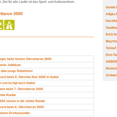
Ziel für alle Läufer ist das Sport- und Kulturzentrum.
Gondo 
ettarun 3000
Allgäu
Hochfüg
Saalbac
RAG Har
Mayrhofe
Torlauf
Drei-Ta
eger beim letzten Silvrettarun 3000
ARBERL
beim Jubiläum
Rennste
 überzeugt Teilnehmer
Schwar
ord beim 8. Silvretta Run 3000 in Galtür
 von Ischgl nach Galtür
me beim 7. Silvrettarun 3000
iebte Runde
000 startet in die siebte Runde
ord beim 6. Silvrettarun 3000
 einen Dreitausender