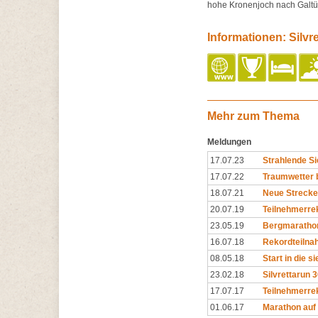
hohe Kronenjoch nach Galtür. 
Informationen: Silvr
Mehr zum Thema
Meldungen
17.07.23
Strahlende Si
17.07.22
Traumwetter 
18.07.21
Neue Strecke
20.07.19
Teilnehmerrek
23.05.19
Bergmarathon
16.07.18
Rekordteilnah
08.05.18
Start in die s
23.02.18
Silvrettarun 3
17.07.17
Teilnehmerrek
01.06.17
Marathon auf