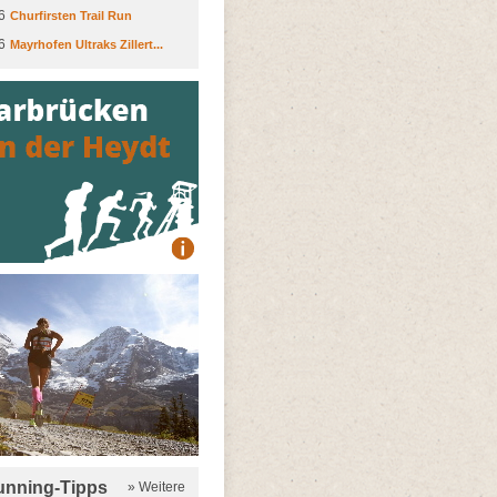
6
Churfirsten Trail Run
6
Mayrhofen Ultraks Zillert...
running-Tipps
» Weitere