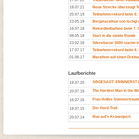
17.07.22
Traumwetter beim Jubilä
18.07.21
Neue Strecke überzeugt T
20.07.19
Teilnehmerrekord beim 8. S
23.05.19
Bergmarathon von Ischgl 
16.07.18
Rekordteilnahme beim 7. S
08.05.18
Start in die siebte Runde
23.02.18
Silvrettarun 3000 startet i
17.07.17
Teilnehmerrekord beim 6. 
01.06.17
Marathon auf einen Dreit
Laufberichte
ABGESAGT: ERINNERST D
18.07.20
The Hardest Man in the Wo
20.07.19
Frau Holles Sommertrau
16.07.16
Der Hard-Trail
18.07.15
Run auf's Kronenjoch
20.07.14