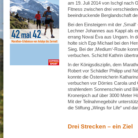
am 19. Juli 2014 von Ischgl nach G
Fitness zwischen drei verschieden
beeindruckende Berglandschaft des
Bei den Einsteigern mit der ‚Small‘
Lechner Johannes aus Kappl als er
errang Novai Èva aus Ungarn. In de
holte sich Epp Michael bei den He
Sieg. Bei der ‚Medium‘-Route konnt
verbuchen. Schichtl Kathrin übertrat
In der Königsdisziplin, dem Marath
Robert vor Schädler Philipp und 
konnte die Österreicherin Katharin
verbuchen vor Dörries Carola und 
strahlendem Sonnenschein und Bil
Kronenjoch auf über 3000 Meter H
Mit der Teilnahmegebühr unterstüt
die Stiftung „Wings for Life“ und 
Drei Strecken – ein Ziel