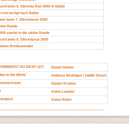
ord beim 8. Silvretta Run 3000 in Galtür
 von Ischgl nach Galtür
me beim 7. Silvrettarun 3000
iebte Runde
000 startet in die siebte Runde
ord beim 6. Silvrettarun 3000
 einen Dreitausender
RINNERST DU DICH? (47)
Daniel Steiner
an in the World
Andreas Bettingen / Judith Strack
 Sommertraum
Günter Kromer
l
Anton Lautner
onenjoch
Anton Reiter