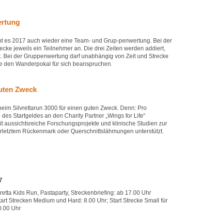
rtung
bt es 2017 auch wieder eine Team- und Grup-penwertung. Bei der
recke jeweils ein Teilnehmer an. Die drei Zeiten werden addiert,
. Bei der Gruppenwertung darf unabhängig von Zeit und Strecke
pe den Wanderpokal für sich beanspruchen.
guten Zweck
beim Silvrettarun 3000 für einen guten Zweck. Denn: Pro
des Startgeldes an den Charity Partner „Wings for Life“
t aussichtsreiche Forschungsprojekte und klinische Studien zur
erletztem Rückenmark oder Querschnittslähmungen unterstützt.
7
vretta Kids Run, Pastaparty, Streckenbriefing: ab 17.00 Uhr
art Strecken Medium und Hard: 8.00 Uhr; Start Strecke Small für
0.00 Uhr