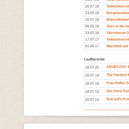
20.07.19
Teilnehmerrek
23.05.19
Bergmarathon
16.07.18
Rekordteilnah
08.05.18
Start in die s
23.02.18
Silvrettarun 3
17.07.17
Teilnehmerrek
01.06.17
Marathon auf
Laufberichte
ABGESAGT: E
18.07.20
The Hardest M
20.07.19
Frau Holles
16.07.16
Der Hard-Trai
18.07.15
Run auf's Kr
20.07.14