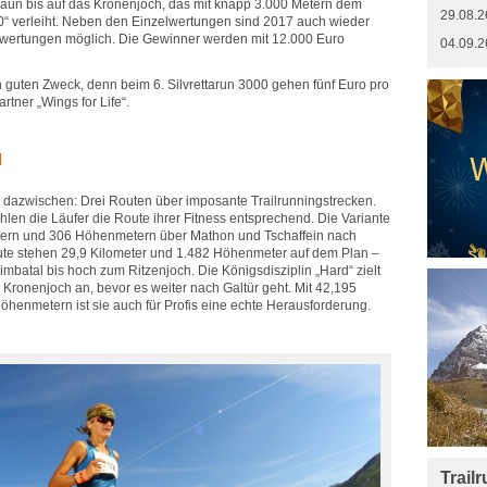
un bis auf das Kronenjoch, das mit knapp 3.000 Metern dem
29.08.2
00“ verleiht. Neben den Einzelwertungen sind 2017 auch wieder
wertungen möglich. Die Gewinner werden mit 12.000 Euro
04.09.2
n guten Zweck, denn beim 6. Silvrettarun 3000 gehen fünf Euro pro
rtner „Wings for Life“.
l
 Und dazwischen: Drei Routen über imposante Trailrunningstrecken.
hlen die Läufer die Route ihrer Fitness entsprechend. Die Variante
metern und 306 Höhenmetern über Mathon und Tschaffein nach
ute stehen 29,9 Kilometer und 1.482 Höhenmeter auf dem Plan –
batal bis hoch zum Ritzenjoch. Die Königsdisziplin „Hard“ zielt
Kronenjoch an, bevor es weiter nach Galtür geht. Mit 42,195
öhenmetern ist sie auch für Profis eine echte Herausforderung.
Trail