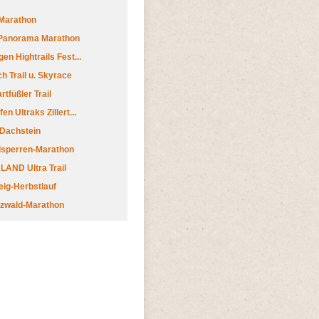
Marathon
 Panorama Marathon
en Hightrails Fest...
h Trail u. Skyrace
tfüßler Trail
n Ultraks Zillert...
 Dachstein
lsperren-Marathon
AND Ultra Trail
ig-Herbstlauf
zwald-Marathon