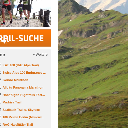
Trail-Suche
ine
» Weitere
6
KAT 100 (Kitz Alps Trail)
6
Swiss Alps 100 Endurance ...
6
Gondo Marathon
6
Allgäu Panorama Marathon
6
Hochfügen Hightrails Fest...
6
Madrisa Trail
6
Saalbach Trail u. Skyrace
6
100 Meilen Berlin (Mauerw...
6
RAG Hartfüßler Trail