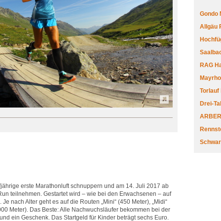
Gondo 
Allgäu
Hochfüg
Saalbac
RAG Har
Mayrhofe
Torlauf
Drei-Ta
ARBERL
Rennste
Schwar
fjährige erste Marathonluft schnuppern und am 14. Juli 2017 ab
 Run teilnehmen. Gestartet wird – wie bei den Erwachsenen – auf
 Je nach Alter geht es auf die Routen „Mini“ (450 Meter), „Midi“
.000 Meter). Das Beste: Alle Nachwuchsläufer bekommen bei der
und ein Geschenk. Das Startgeld für Kinder beträgt sechs Euro.