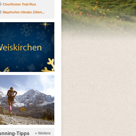
6
Churfirsten Trail Run
6
Mayrhofen Ultraks Zillert...
running-Tipps
» Weitere