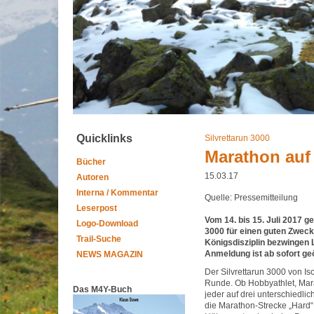
Quicklinks
Silvrettarun 3000
Marathon auf
Bücher
15.03.17
Autoren
Interna / Kommentar
Quelle: Pressemitteilung
Leserpost
Vom 14. bis 15. Juli 2017 g
Logo-Download
3000 für einen guten Zweck 
Trail-Suche
Königsdisziplin bezwingen 
Anmeldung ist ab sofort geö
NEWS MAGAZIN
Der Silvrettarun 3000 von Isc
Runde. Ob Hobbyathlet, Marat
Das M4Y-Buch
jeder auf drei unterschiedlic
die Marathon-Strecke „Hard“ 