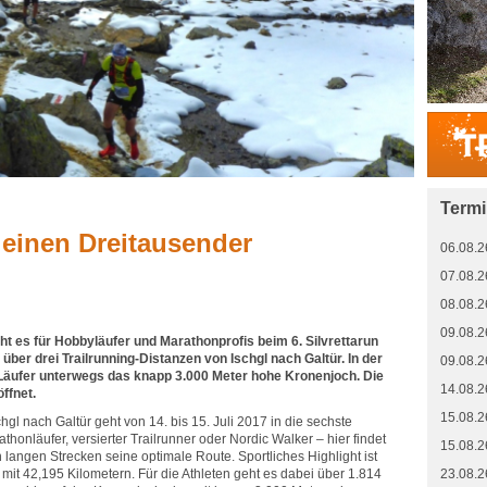
Term
 einen Dreitausender
06.08.2
07.08.2
08.08.2
09.08.2
eht es für Hobbyläufer und Marathonprofis beim 6. Silvrettarun
über drei Trailrunning-Distanzen von Ischgl nach Galtür. In der
09.08.2
Läufer unterwegs das knapp 3.000 Meter hohe Kronenjoch. Die
14.08.2
ffnet.
15.08.2
hgl nach Galtür geht von 14. bis 15. Juli 2017 in die sechste
honläufer, versierter Trailrunner oder Nordic Walker – hier findet
15.08.2
h langen Strecken seine optimale Route. Sportliches Highlight ist
mit 42,195 Kilometern. Für die Athleten geht es dabei über 1.814
23.08.2