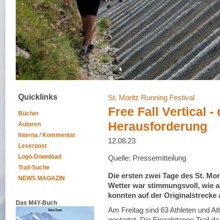
Quicklinks
St. Moritz Running Festival
Free Fall Vertical -
Bücher
Herausforderung
Autoren
Interna / Kommentar
12.08.23
Leserpost
Logo-Download
Quelle: Pressemitteilung
Trail-Suche
Die ersten zwei Tage des St. Mo
NEWS MAGAZIN
Wetter war stimmungsvoll, wie a
konnten auf der Originalstrecke
Das M4Y-Buch
Am Freitag sind 63 Athleten und At
gestartet. Die Einzeletappe Trail