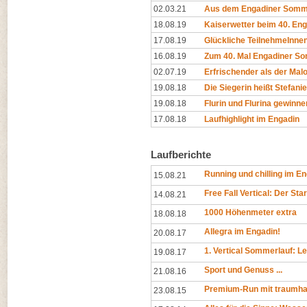
02.03.21
Aus dem Engadiner Sommerl
18.08.19
Kaiserwetter beim 40. En
17.08.19
Glückliche TeilnehmeInnen
16.08.19
Zum 40. Mal Engadiner S
02.07.19
Erfrischender als der Mal
19.08.18
Die Siegerin heißt Stefanie
19.08.18
Flurin und Flurina gewinn
17.08.18
Laufhighlight im Engadin
Laufberichte
Running und chilling im E
15.08.21
Free Fall Vertical: Der Star
14.08.21
1000 Höhenmeter extra
18.08.18
Allegra im Engadin!
20.08.17
1. Vertical Sommerlauf: L
19.08.17
Sport und Genuss ...
21.08.16
Premium-Run mit traumhaf
23.08.15