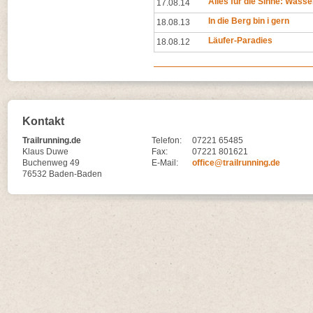
Alles für die Sinne: Wasser
17.08.14
In die Berg bin i gern
18.08.13
Läufer-Paradies
18.08.12
Kontakt
Trailrunning.de
Telefon:
07221 65485
Klaus Duwe
Fax:
07221 801621
Buchenweg 49
E-Mail:
office@trailrunning.de
76532 Baden-Baden