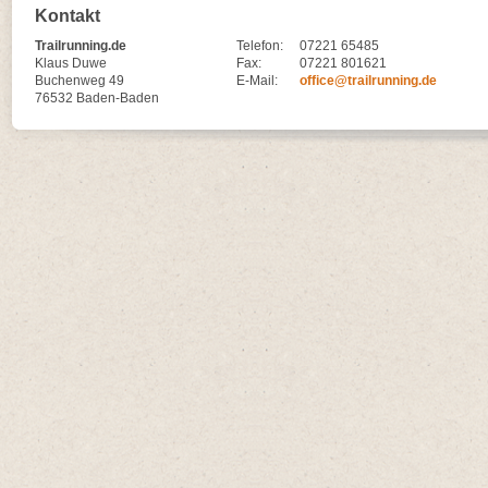
Kontakt
Trailrunning.de
Telefon:
07221 65485
Klaus Duwe
Fax:
07221 801621
Buchenweg 49
E-Mail:
office@trailrunning.de
76532 Baden-Baden