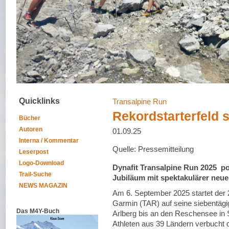
Quicklinks
Transalpine Run
Rekordstarterfeld 
Bücher
Autoren
01.09.25
Interna / Kommentar
Quelle: Pressemitteilung
Leserpost
Logo-Download
Dynafit Transalpine Run 2025 po
Trail-Suche
Jubiläum mit spektakulärer neue
NEWS MAGAZIN
Am 6. September 2025 startet der
Garmin (TAR) auf seine siebentägi
Das M4Y-Buch
Arlberg bis an den Reschensee in Sü
Athleten aus 39 Ländern verbucht d