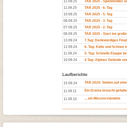
12.09.25
TAR 2025 - Spannendes un
11.09.25
TAR 2025 - 6. Tag
10.09.25
TAR 2025 - 5. Tag
08.09.25
TAR 2025 - 3. Tag
07.09.25
TAR 2025 - 2. Tag
06.09.25
TAR 2025 - Start ins groß
13.09.24
7.Tag: Denkwürdiges Final
12.09.24
6. Tag: Kälte und Schnee i
11.09.24
5. Tag: Schnelle Etappe b
10.09.24
4 Tag: Alpines Gelände und
Laufberichte
TAR 2024: Sieben auf einen
15.09.24
Ein Drama braucht gefall
11.09.11
... ein Missverständnis
11.09.10