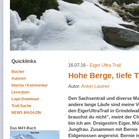
Quicklinks
16.07.16 -
Eiger Ultra Trail
Bücher
Hohe Berge, tiefe T
Autoren
Interna / Kommentar
Autor:
Anton Lautner
Leserpost
Den Sachsentrail und diverse M
Logo-Download
andere lange Läufe sind meine V
Trail-Suche
den EigerUltraTrail in Grindelwa
NEWS MAGAZIN
brauchst du nicht“, meint der C
bin ich am Dreigestirn Eiger, M
Das M4Y-Buch
Jungfrau. Zusammen mit Bernie 
Eidgenossen angereist. Bernie is