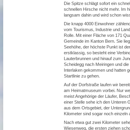
Die Spitze schlägt sofort ein schn
schnellen Hirsche nicht mehr. Im hi
langsam dahin und wird schon wis
Die knapp 4000 Einwohner zählend
vom Tourismus, Industrie und Landw
Rolle. Mit einer Fläche von 171 Qua
Gemeinde im Kanton Bern. Sie lie
Seehöhe, der höchste Punkt ist de
erstklassig, so besteht eine Verbi
Lauterbrunnen und hinauf zum Jung
Scheidegg nach Meiringen und die l
Interlaken gekommen und hatten g
Startlinie zu gehen.
Auf der Dorfstraße laufen wir berei
am Heimatmuseum vorbei. Nur weni
meist Angehörige der Läufer, Besch
einer Stelle sehe ich den Unteren 
aus dem Ortsgebiet, der Untergrund 
Kilometer sind sogar noch einzeln 
Nach etwa gut zwei Kilometer seh
Wiesenweg, die ersten ziehen scho