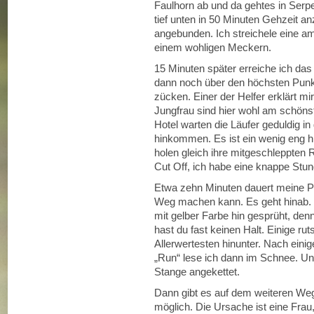
Faulhorn ab und da gehtes in Serp
tief unten in 50 Minuten Gehzeit an
angebunden. Ich streichele eine am
einem wohligen Meckern.
15 Minuten später erreiche ich das
dann noch über den höchsten Punkt
zücken. Einer der Helfer erklärt mi
Jungfrau sind hier wohl am schöns
Hotel warten die Läufer geduldig in 
hinkommen. Es ist ein wenig eng hi
holen gleich ihre mitgeschleppten 
Cut Off, ich habe eine knappe Stun
Etwa zehn Minuten dauert meine Pa
Weg machen kann. Es geht hinab. 
mit gelber Farbe hin gesprüht, denn
hast du fast keinen Halt. Einige ru
Allerwertesten hinunter. Nach eini
„Run“ lese ich dann im Schnee. Un
Stange angekettet.
Dann gibt es auf dem weiteren Weg
möglich. Die Ursache ist eine Frau, v