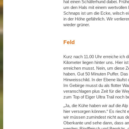
hat einen Schäferhund dabei. Früh
um den Hals mit einem wertvollen In
Schnaps ist um die Ecke, wilsch ein
in der Höhe gefährlich. Wir verlie
wieder grüner.
Feld
Kurz nach 11.00 Uhr erreiche ich d
Kilometer liegen hinter uns. Hier is
erreichen musst. Nein, um diese Ze
haben. Gut 50 Minuten Puffer. Das F
Hinweisschild. In der Ebene läufst 
Im Gebirge musst du als flotter W
veranschlagen plus Zeit für die 
zum Top of Eiger Ultra Trail noch
„Ja, die Kühe haben wir auf die Alp 
hier versorgen können.“ Es riecht 
wir müssen zumindest nicht aus de
Oberkante und sehe dann, dass am
werden: Rindfleisch und Bergkäs, d