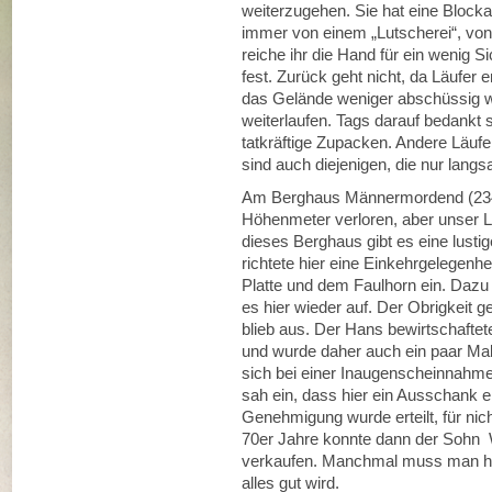
weiterzugehen. Sie hat eine Blockad
immer von einem „Lutscherei“, von 
reiche ihr die Hand für ein wenig 
fest. Zurück geht nicht, da Läufe
das Gelände weniger abschüssig wi
weiterlaufen. Tags darauf bedankt 
tatkräftige Zupacken. Andere Läufe
sind auch diejenigen, die nur lang
Am Berghaus Männermordend (2344
Höhenmeter verloren, aber unser L
dieses Berghaus gibt es eine lust
richtete hier eine Einkehrgelegenh
Platte und dem Faulhorn ein. Dazu 
es hier wieder auf. Der Obrigkeit g
blieb aus. Der Hans bewirtschafte
und wurde daher auch ein paar Mal
sich bei einer Inaugenscheinnahm
sah ein, dass hier ein Ausschank e
Genehmigung wurde erteilt, für nic
70er Jahre konnte dann der Sohn 
verkaufen. Manchmal muss man halt
alles gut wird.