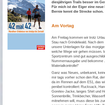
diesjährigen Trails besser im Ges
Für mich ist der Eiger eine neue
Bernie kennt die Strecke schon.
Am Vortag
Am Freitag kommen wir trotz Urla
Stau nach Grindelwald. Nach dem E
unsere Unterlagen für das morgige 
welche Wege wir gehen müssen. Ic
Sportzentrum sind gut ausgeschilde
Nummernausgabe und bekomme … n
Materialkontrolle!“
Ganz was Neues, unbekannt, keine 
mir tags vorher schon den Rat, de
da im Rennen auf dem E51, das wir
penibel kontrolliert: Rucksack, Han
Goretex-Jacke, langes Shirt und 
Sonnenbrille, Trinkbecher, Wasser
mitnehmen will, muss diese bis zu