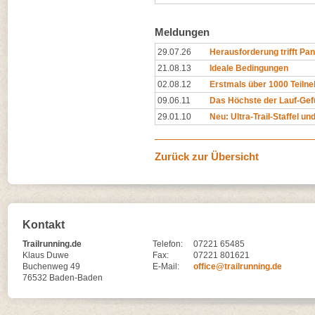
Meldungen
29.07.26
Herausforderung trifft P
21.08.13
Ideale Bedingungen
02.08.12
Erstmals über 1000 Teiln
09.06.11
Das Höchste der Lauf-Gef
29.01.10
Neu: Ultra-Trail-Staffel u
Zurück zur Übersicht
Kontakt
Trailrunning.de
Telefon:
07221 65485
Klaus Duwe
Fax:
07221 801621
Buchenweg 49
E-Mail:
office@trailrunning.de
76532 Baden-Baden