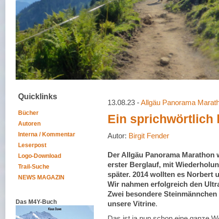
Quicklinks
13.08.23 -
Allgäu Panorama Marat
Bücher
Ein sprichwörtlich 
Autoren
Interna / Kommentar
Autor:
Birgit Fender
Leserpost
Der Allgäu Panorama Marathon 
Logo-Download
erster Berglauf, mit Wiederholun
Trail-Suche
später. 2014 wollten es Norbert 
NEWS MAGAZIN
Wir nahmen erfolgreich den Ultra
Zwei besondere Steinmännchen z
Das M4Y-Buch
unsere Vitrine
.
Das ist ja nun schon eine ganze Wei