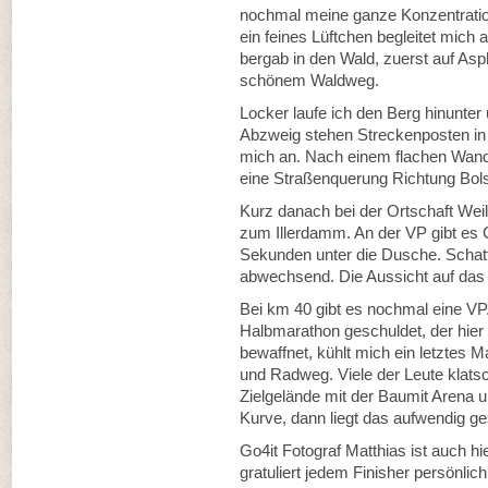
nochmal meine ganze Konzentratio
ein feines Lüftchen begleitet mic
bergab in den Wald, zuerst auf Asph
schönem Waldweg.
Locker laufe ich den Berg hinunter
Abzweig stehen Streckenposten in de
mich an. Nach einem flachen Wand
eine Straßenquerung Richtung Bols
Kurz danach bei der Ortschaft Wei
zum Illerdamm. An der VP gibt es Co
Sekunden unter die Dusche. Schatte
abwechsend. Die Aussicht auf das b
Bei km 40 gibt es nochmal eine VP
Halbmarathon geschuldet, der hier 
bewaffnet, kühlt mich ein letztes M
und Radweg. Viele der Leute klat
Zielgelände mit der Baumit Arena
Kurve, dann liegt das aufwendig gest
Go4it Fotograf Matthias ist auch hi
gratuliert jedem Finisher persönl