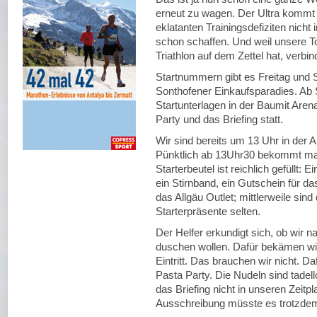
erneut zu wagen. Der Ultra komm
eklatanten Trainingsdefiziten nich
schon schaffen. Und weil unsere T
Triathlon auf dem Zettel hat, verbi
Startnummern gibt es Freitag und 
Sonthofener Einkaufsparadies. Ab
Startunterlagen in der Baumit Aren
Party und das Briefing statt.
Wir sind bereits um 13 Uhr in der 
Pünktlich ab 13Uhr30 bekommt man
Starterbeutel ist reichlich gefüllt:
ein Stirnband, ein Gutschein für da
das Allgäu Outlet; mittlerweile sin
Starterpräsente selten.
Der Helfer erkundigt sich, ob wi
duschen wollen. Dafür bekämen wi
Eintritt. Das brauchen wir nicht. D
Pasta Party. Die Nudeln sind tadel
das Briefing nicht in unseren Zei
Ausschreibung müsste es trotzdem