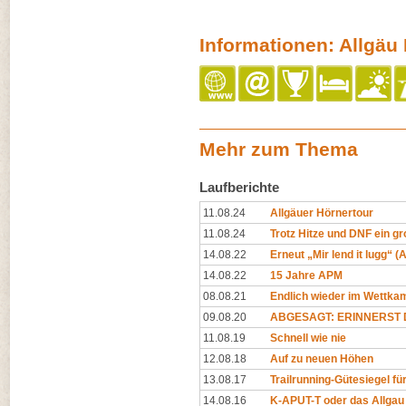
Informationen: Allgä
Mehr zum Thema
Laufberichte
11.08.24
Allgäuer Hörnertour
11.08.24
Trotz Hitze und DNF ein gr
14.08.22
Erneut „Mir lend it lugg“ 
14.08.22
15 Jahre APM
08.08.21
Endlich wieder im Wettk
09.08.20
ABGESAGT: ERINNERST D
11.08.19
Schnell wie nie
12.08.18
Auf zu neuen Höhen
13.08.17
Trailrunning-Gütesiegel f
14.08.16
K-APUT-T oder das Allgau