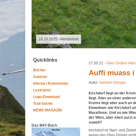
06.08.2026 - Special Event
Quicklinks
17.05.12 -
Über-Drüber-Mar
Bücher
Auffi muass i
Autoren
Autor:
Herbert Orlinger
Interna / Kommentar
Leserpost
Kirchdorf liegt an der Kre
Logo-Download
liegt. Aber an einer ander
Krems liegt aber auch an d
Trail-Suche
Einwohner wie Kirchdorf un
NEWS MAGAZIN
Marathons. Und so wie Wien.
der Wien, aber eben auch an
soweit?
Das M4Y-Buch
Kirchdorf ist Start- und Ziel
wobei das Über-Drüber nicht