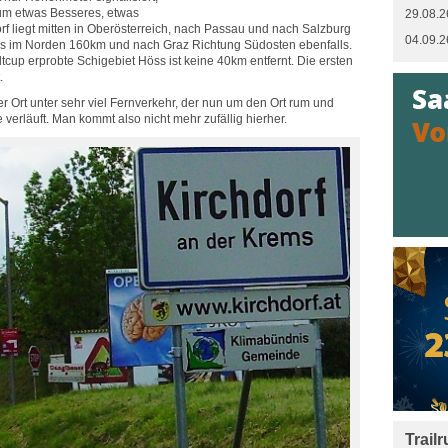
 um etwas Besseres, etwas
29.08.2
f liegt mitten in Oberösterreich, nach Passau und nach Salzburg
04.09.2
s im Norden 160km und nach Graz Richtung Südosten ebenfalls.
cup erprobte Schigebiet Höss ist keine 40km entfernt. Die ersten
.
der Ort unter sehr viel Fernverkehr, der nun um den Ort rum und
 verläuft. Man kommt also nicht mehr zufällig hierher.
Trail