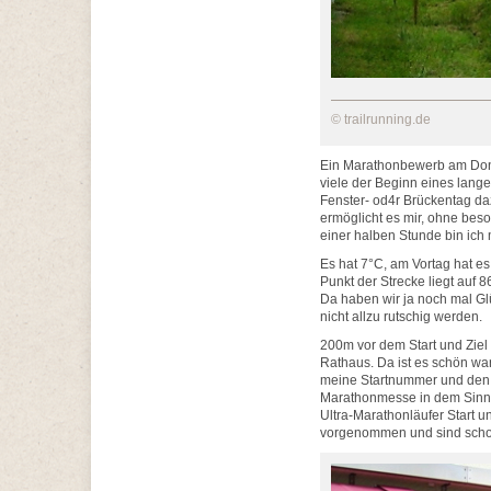
© trailrunning.de
Ein Marathonbewerb am Donner
viele der Beginn eines lang
Fenster- od4r Brückentag da
ermöglicht es mir, ohne bes
einer halben Stunde bin ich 
Es hat 7°C, am Vortag hat e
Punkt der Strecke liegt auf
Da haben wir ja noch mal Glü
nicht allzu rutschig werden.
200m vor dem Start und Ziel 
Rathaus. Da ist es schön war
meine Startnummer und den Ze
Marathonmesse in dem Sinn 
Ultra-Marathonläufer Start 
vorgenommen und sind scho