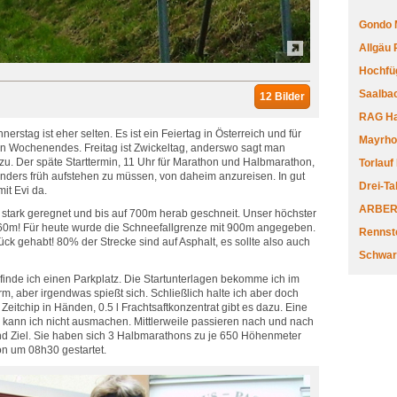
Gondo 
Allgäu
Hochfüg
Saalbac
12 Bilder
RAG Har
stag ist eher selten. Es ist ein Feiertag in Österreich und für
Mayrhofe
en Wochenendes. Freitag ist Zwickeltag, anderswo sagt man
zu. Der späte Starttermin, 11 Uhr für Marathon und Halbmarathon,
Torlauf
onders früh aufstehen zu müssen, von daheim anzureisen. In gut
Drei-Ta
mit Evi da.
ARBERL
s stark geregnet und bis auf 700m herab geschneit. Unser höchster
 860m! Für heute wurde die Schneefallgrenze mit 900m angegeben.
Rennste
ck gehabt! 80% der Strecke sind auf Asphalt, es sollte also auch
Schwar
finde ich einen Parkplatz. Die Startunterlagen bekomme ich im
m, aber irgendwas spießt sich. Schließlich halte ich aber doch
itchip in Händen, 0.5 l Frachtsaftkonzentrat gibt es dazu. Eine
kann ich nicht ausmachen. Mittlerweile passieren nach und nach
und Ziel. Sie haben sich 3 Halbmarathons zu je 650 Höhenmeter
n um 08h30 gestartet.