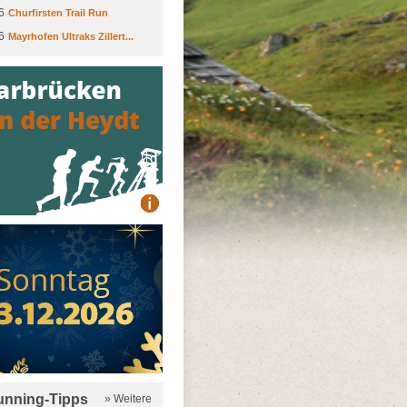
6
Churfirsten Trail Run
6
Mayrhofen Ultraks Zillert...
running-Tipps
» Weitere