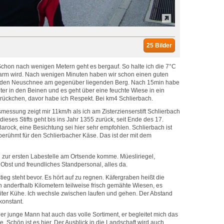
25 Bilder
hon nach wenigen Metern geht es bergauf. So halte ich die 7°C
 warm wird. Nach wenigen Minuten haben wir schon einen guten
d den Neuschnee am gegenüber liegenden Berg. Nach 15min habe
r in den Beinen und es geht über eine feuchte Wiese in ein
ückchen, davor habe ich Respekt. Bei km4 Schlierbach.
essung zeigt mir 11km/h als ich am Zisterzienserstift Schlierbach
dieses Stifts geht bis ins Jahr 1355 zurück, seit Ende des 17.
Barock, eine Besichtung sei hier sehr empfohlen. Schlierbach ist
berühmt für den Schlierbacher Käse. Das ist der mit dem
rs starken Aroma.
h zur ersten Labestelle am Ortsende komme. Müesliriegel,
, Obst und freundliches Standpersonal, alles da.
eg steht bevor. Es hört auf zu regnen. Käfergraben heißt die
 anderthalb Kilometern teilweise frisch gemähte Wiesen, es
iter Kühe. Ich wechsle zwischen laufen und gehen. Der Abstand
konstant.
r junge Mann hat auch das volle Sortiment, er begleitet mich das
e. Schön ist es hier. Der Ausblick in die Landschaft wird auch