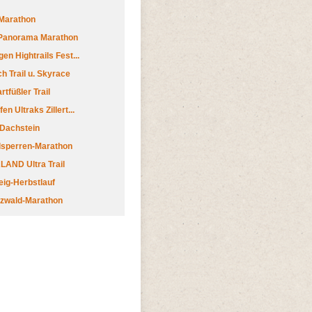
Marathon
 Panorama Marathon
en Hightrails Fest...
h Trail u. Skyrace
tfüßler Trail
n Ultraks Zillert...
 Dachstein
lsperren-Marathon
AND Ultra Trail
ig-Herbstlauf
zwald-Marathon