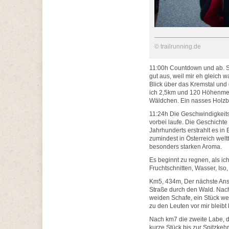
© trailrunning.de
11:00h Countdown und ab. Sc
gut aus, weil mir eh gleich
Blick über das Kremstal un
ich 2,5km und 120 Höhenmete
Wäldchen. Ein nasses Holzbr
11:24h Die Geschwindigkeitsm
vorbei laufe. Die Geschichte 
Jahrhunderts erstrahlt es in 
zumindest in Österreich welt
besonde
Es beginnt zu regnen, als ic
Fruchtschnitten, Wasser, Iso
Km5, 434m, Der nächste Ansti
Straße durch den Wald. Nach
weiden Schafe, ein Stück we
zu den Leuten vor mir bleibt 
Nach km7 die zweite Labe, de
kurze Stück bis zur Spitzkehr