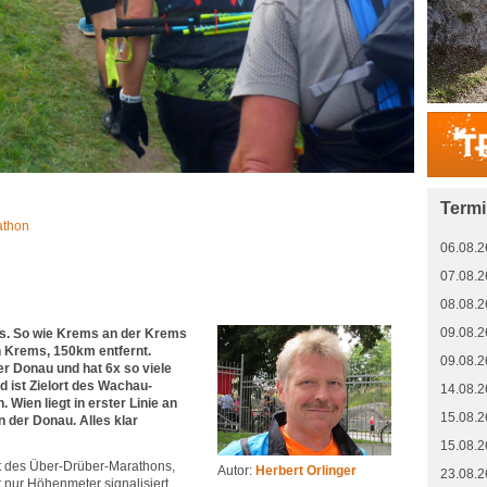
Term
athon
06.08.2
07.08.2
08.08.2
09.08.2
ms. So wie Krems an der Krems
en Krems, 150km entfernt.
09.08.2
er Donau und hat 6x so viele
d ist Zielort des Wachau-
14.08.2
 Wien liegt in erster Linie an
15.08.2
 der Donau. Alles klar
15.08.2
ort des Über-Drüber-Marathons,
Autor:
Herbert Orlinger
23.08.2
 nur Höhenmeter signalisiert,