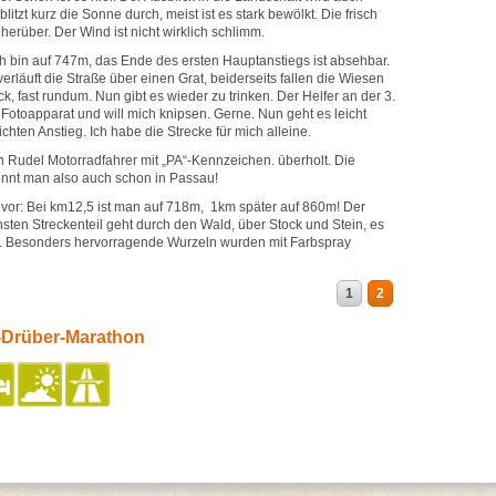
itzt kurz die Sonne durch, meist ist es stark bewölkt. Die frisch
herüber. Der Wind ist nicht wirklich schlimm.
ch bin auf 747m, das Ende des ersten Hauptanstiegs ist absehbar.
erläuft die Straße über einen Grat, beiderseits fallen die Wiesen
ick, fast rundum. Nun gibt es wieder zu trinken. Der Helfer an der 3.
Fotoapparat und will mich knipsen. Gerne. Nun geht es leicht
chten Anstieg. Ich habe die Strecke für mich alleine.
n Rudel Motorradfahrer mit „PA“-Kennzeichen. überholt. Die
ennt man also auch schon in Passau!
bevor: Bei km12,5 ist man auf 718m, 1km später auf 860m! Der
sten Streckenteil geht durch den Wald, über Stock und Stein, es
arg. Besonders hervorragende Wurzeln wurden mit Farbspray
1
2
-Drüber-Marathon