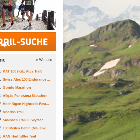
Trail-Suche
ine
» Weitere
6
KAT 100 (Kitz Alps Trail)
6
Swiss Alps 100 Endurance ...
6
Gondo Marathon
6
Allgäu Panorama Marathon
6
Hochfügen Hightrails Fest...
6
Madrisa Trail
6
Saalbach Trail u. Skyrace
6
100 Meilen Berlin (Mauerw...
6
RAG Hartfüßler Trail