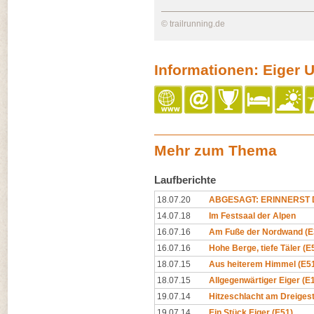
© trailrunning.de
Informationen: Eiger Ul
Mehr zum Thema
Laufberichte
18.07.20
ABGESAGT: ERINNERST D
14.07.18
Im Festsaal der Alpen
16.07.16
Am Fuße der Nordwand (E
16.07.16
Hohe Berge, tiefe Täler (E
18.07.15
Aus heiterem Himmel (E5
18.07.15
Allgegenwärtiger Eiger (E
19.07.14
Hitzeschlacht am Dreigest
19.07.14
Ein Stück Eiger (E51)