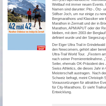
Wettlauf mit immer neuen Events. 
Namen sind darunter: Pitz-, Ötz- un
Stilfser Joch, um nur einige zu ne
Bergmarathons und Klassiker wie b
Marathon in Zermatt und der in Bri
Marathon, APM/APUT oder der Renn
bleiben, mit dem 2003 der Berglauf
definiert wurde und der Siegeszug 
Der Eiger Ultra Trail in Grindelwald
den Newcomern, gehört aber bereit
Ultra-Trail World Tour. „Fixstern am
nach seiner Premierenteilnahme. „Tr
Seiler, ehemals OK-Präsident des 
Swiss Athletics, die dieses Jahr in 
Meisterschaft austragen. Nach der 
Schweiz befragt, meint Christoph 
Voraussetzungen für attraktive Eve
für City-Marathons. Er sieht Trailr
Entwicklung.