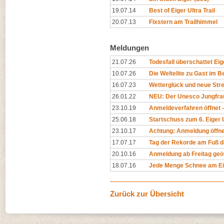
19.07.14
Best of Eiger Ultra Trail
20.07.13
Fixstern am Trailhimmel
Meldungen
21.07.26
Todesfall überschattet Eige
10.07.26
Die Weltelite zu Gast im Be
16.07.23
Wetterglück und neue Str
26.01.22
NEU: Der Unesco Jungfrau-
23.10.19
Anmeldeverfahren öffnet -
25.06.18
Startschuss zum 6. Eiger U
23.10.17
Achtung: Anmeldung öffne
17.07.17
Tag der Rekorde am Fuß d
20.10.16
Anmeldung ab Freitag geö
18.07.16
Jede Menge Schnee am Eige
Zurück zur Übersicht