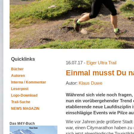
Quicklinks
16.07.17 -
Eiger Ultra Trail
Bücher
Einmal musst Du n
Autoren
Interna / Kommentar
Autor:
Klaus Duwe
Leserpost
Während sich viele noch fragen,
Logo-Download
nun ein vorübergehender Trend o
Trail-Suche
etablierende neue Laufdisziplin i
NEWS MAGAZIN
einschlägige Events wie Pilze a
Wie vor Jahren jede größere Stadt
Das M4Y-Buch
war, einen Citymarathon haben zu 
sich jetzt alpenländische Touristik