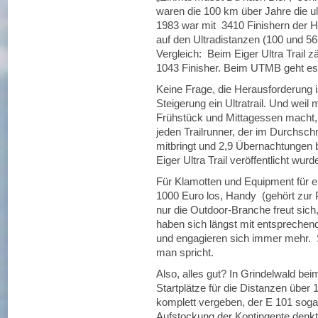
waren die 100 km über Jahre die ul
1983 war mit 3410 Finishern der H
auf den Ultradistanzen (100 und 56
Vergleich: Beim Eiger Ultra Trail
1043 Finisher. Beim UTMB geht e
Keine Frage, die Herausforderung 
Steigerung ein Ultratrail. Und weil
Frühstück und Mittagessen macht, 
jeden Trailrunner, der im Durchsch
mitbringt und 2,9 Übernachtungen b
Eiger Ultra Trail veröffentlicht wurd
Für Klamotten und Equipment für ein
1000 Euro los, Handy (gehört zur P
nur die Outdoor-Branche freut sic
haben sich längst mit entsprechend
und engagieren sich immer mehr. S
man spricht.
Also, alles gut? In Grindelwald bei
Startplätze für die Distanzen über
komplett vergeben, der E 101 soga
Aufstockung der Kontingente denkt 