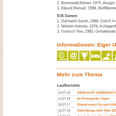
2. Brennwald Adrian, 1975, Aeugst 
3. Kläusli Manuel, 1988, Biel/Bienn
E35 Damen
1. Gämperli Sarah, 1988, Zürich 4:
2. Winkler Antonia, 1978, A-Klagenf
3. Gertsch Tina, 1985, Grindelwald
Informationen: Eiger Ul
Mehr zum Thema
Laufberichte
18.07.20
ABGESAGT: ERINNERST D
14.07.18
Im Festsaal der Alpen
16.07.17
Einmal musst Du nach Gri
16.07.16
Hohe Berge, tiefe Täler (E