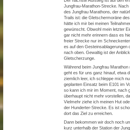
Der nächste Aufstieg ist auf den er
Jungfrau-Marathon-Strecke. Nach e
des Jungfrau Marathons, der natürl
Trails ist: die Gletschermoräne des
hätte ich mir bei meinen Teilnah
gewünscht. Obwohl mein letzter Ein
gar nicht mehr erinnern dass es hier
freier Strecke nur im Schnecken
es auf den Gesteinsablagerungen 
nach oben. Gewaltig ist der Anblick
Gletscherzunge.
Während beim Jungfrau Marathon nu
geht es für uns ganz hinauf, etwa d
ziemlich leer, ich schleppe mich
geplanten Einsatz beim E101 im V
so kann ich mir im Moment, nach g
überhaupt nicht mehr vorstellen, d
Vielmehr ziehe ich meinen Hut oder
der Hunderter-Strecke. Es ist sch
dort das Ziel zu erreichen.
Dann bekommen wir doch noch uns
kurz unterhalb der Station der Jung