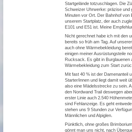
Startgelände totzuschlagen. Die Zü
Schweizer Uhrwerke: präzise und ge
Minuten vor Ort. Der Bahnhof von B
unserem Startplatz, der auch zugl
E101 und E51 ist. Meine Empfehlung
Nicht gerechnet habe ich mit den
bereits so früh am Tag. Auf unsere
auch ohne Wärmebekleidung bereits
einigen meiner Ausrüstungsteile n
Rucksack. Es gibt in Burglauenen a
Wärmebekleidung zum Start zurück 
Mit fast 40 % ist der Damenanteil
Starter/innen und liegt damit weit
also eine Mädelsstrecke zu sein. A
den Nordwand Trail deswegen aber 
erster Linie auch 2.540 Höhenmet
sind Fehlanzeige. Es geht entweder
stehen uns 9 Stunden zur Verfügun
Männlichen und Alpiglen.
Pünktlich, ohne großes Brimborium 
gönnt man uns nicht, nach Überquer