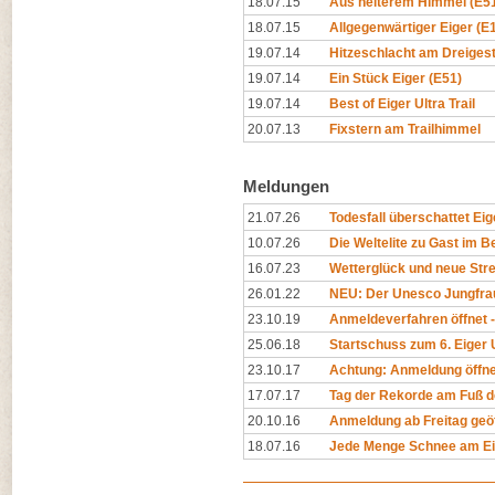
18.07.15
Aus heiterem Himmel (E5
18.07.15
Allgegenwärtiger Eiger (E
19.07.14
Hitzeschlacht am Dreigest
19.07.14
Ein Stück Eiger (E51)
19.07.14
Best of Eiger Ultra Trail
20.07.13
Fixstern am Trailhimmel
Meldungen
21.07.26
Todesfall überschattet Eige
10.07.26
Die Weltelite zu Gast im Be
16.07.23
Wetterglück und neue Str
26.01.22
NEU: Der Unesco Jungfrau-
23.10.19
Anmeldeverfahren öffnet -
25.06.18
Startschuss zum 6. Eiger U
23.10.17
Achtung: Anmeldung öffne
17.07.17
Tag der Rekorde am Fuß d
20.10.16
Anmeldung ab Freitag geö
18.07.16
Jede Menge Schnee am Eige