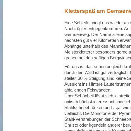
Kletterspaß am Gemsen
Eine Schleife bringt uns wieder an
Nachzügler entgegenkommen. An der
Gemsenweg. Der Name alleine sagt
nächsten gut vier Kilometern erwar
Abhänge unterhalb des Männlichen-P
Meisterkletterer besonders gerne 
grasen auf den saftigen Bergwiese
Für uns ist das schon ungleich kra
durch den Wald ist gut verträglich.
steiler. 30 % Steigung sind keine S
Aussicht ins Hintere Lauterbrunnen
abfallenden Felswänden.
Über Schönheit lässt sich ja strei
optisch höchst interessant finde 
Stahlschneebrücken und …ja, wie s
vielleicht. Die Monotonie der Pyra
Stahl-Verstrebungen der Schneebrüc
Christo oder irgendein anderer berü
Hang vielleicht sogar als Kunstwe