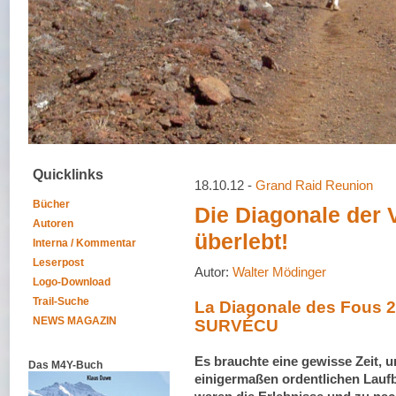
Quicklinks
18.10.12 -
Grand Raid Reunion
Bücher
Die Diagonale der 
Autoren
überlebt!
Interna / Kommentar
Leserpost
Autor:
Walter Mödinger
Logo-Download
Trail-Suche
La Diagonale des Fous 2
NEWS MAGAZIN
SURVÉCU
Es brauchte eine gewisse Zeit,
Das M4Y-Buch
einigermaßen ordentlichen Laufb