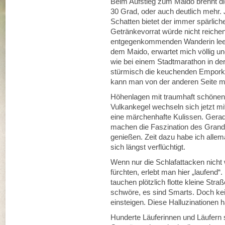
Beim Aufstieg zum Maido brennt di
30 Grad, oder auch deutlich mehr.
Schatten bietet der immer spärlich
Getränkevorrat würde nicht reichen,
entgegenkommenden Wanderin leer.
dem Maido, erwartet mich völlig un
wie bei einem Stadtmarathon in de
stürmisch die keuchenden Empork
kann man von der anderen Seite m
Höhenlagen mit traumhaft schönen
Vulkankegel wechseln sich jetzt m
eine märchenhafte Kulissen. Gerad
machen die Faszination des Grand 
genießen. Zeit dazu habe ich allem
sich längst verflüchtigt.
Wenn nur die Schlafattacken nicht
fürchten, erlebt man hier „laufend
tauchen plötzlich flotte kleine Str
schwöre, es sind Smarts. Doch keine
einsteigen. Diese Halluzinationen
Hunderte Läuferinnen und Läufern