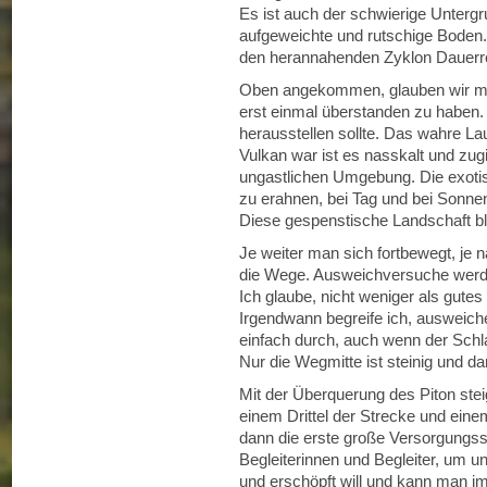
Es ist auch der schwierige Unterg
aufgeweichte und rutschige Boden. 
den herannahenden Zyklon Dauerre
Oben angekommen, glauben wir mi
erst einmal überstanden zu haben. 
herausstellen sollte. Das wahre L
Vulkan war ist es nasskalt und zugi
ungastlichen Umgebung. Die exotis
zu erahnen, bei Tag und bei Sonnen
Diese gespenstische Landschaft ble
Je weiter man sich fortbewegt, je
die Wege. Ausweichversuche werde
Ich glaube, nicht weniger als gute
Irgendwann begreife ich, ausweiche
einfach durch, auch wenn der Sch
Nur die Wegmitte ist steinig und dam
Mit der Überquerung des Piton st
einem Drittel der Strecke und eine
dann die erste große Versorgungsst
Begleiterinnen und Begleiter, um 
und erschöpft will und kann man i