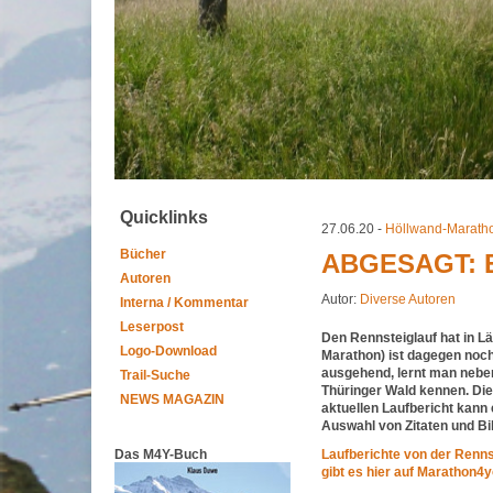
Quicklinks
27.06.20 -
Höllwand-Marath
Bücher
ABGESAGT: E
Autoren
Autor:
Diverse Autoren
Interna / Kommentar
Leserpost
Den Rennsteiglauf hat in L
Logo-Download
Marathon) ist dagegen noc
ausgehend, lernt man nebe
Trail-Suche
Thüringer Wald kennen. Die
NEWS MAGAZIN
aktuellen Laufbericht kann 
Auswahl von Zitaten und Bi
Das M4Y-Buch
Laufberichte von der Renn
gibt es hier auf Marathon4