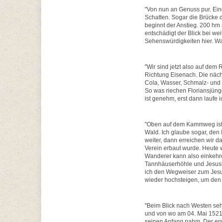
"Von nun an Genuss pur. Ein
Schatten. Sogar die Brücke de
beginnt der Anstieg. 200 hm 
entschädigt der Blick bei wei
Sehenswürdigkeiten hier. Wa
"Wir sind jetzt also auf de
Richtung Eisenach. Die näch
Cola, Wasser, Schmalz- und K
So was riechen Floriansjünge
ist genehm, erst dann laufe ic
"Oben auf dem Kammweg ist 
Wald. Ich glaube sogar, den
weiter, dann erreichen wir 
Verein erbaut wurde. Heute 
Wanderer kann also einkehr
Tannhäuserhöhle und Jesusb
ich den Wegweiser zum Jesu
wieder hochsteigen, um den 
"Beim Blick nach Westen seh
und von wo am 04. Mai 1521
seinen Anfang nahm. Der erst