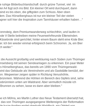
e ruhige Bilderbuchlandschaft durch grüne Tunnel, viel im
r A4 fügt sich ins Bild. Ein kleiner Ort wird durchquert, dann
sind es bis oben, die giftigsten zum Schluss. Aber oben
tem. Das Hörselberghaus ist nur ein kleiner Teil der vielen
gner soll hier die Inspiration zum Tannhäuser erhalten haben…"
m Rennsteig, dem Premiumwanderweg schlechthin, und laufen in
ste V-Stelle betreiben meine Feuerwehrfreunde Etterwinden.
äsebrote sind gerichtet, hinter einem Baum steht eine Kiste Bier.
r. Ich bin wieder einmal erfolgreich beim Schnorren. Ja, ein Bier
h weiter."
die Aussicht großartig und weiträumig nach Süden zum Thüringer
 Inselsberg mit seinen Sendeanlagen zu erkennen. Ein paar Meter
das Hörselberghaus, das bereits um 1890 vom Thüringerwald-
wird das Gebäude als Vereinsheim und als Gaststätte benützt, der
en. Wegweiser zeigen später in Richtung Venushöhle,
rünnlein. Während die Höhlen im Bereich des Gipfels sind, sehe
sbrünnlein unten am Waldrand. Aber vermutlich müsste ich
Brunnen zu sehen, lasse es dann aber bleiben."
e ich Möhra, wo Martin Luther das Neue Testament übersetzt hat,
 das von Thüringen ausgegangene Weltereignis der Reformation
e kurze Anstieg endet oberhalb Waldfisch, ein Ortsteil von