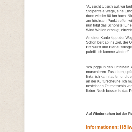
"Aussicht tut sich auf, wir la
Stolperfreie Wege, eine Erho
dann wieder 80 hm hoch. Nicht 
am höchsten Punkt treffen wi
nun folgt das Schönste: Eine
Wind Wellen erzeugt, einzel
An einer Kante kippt der Weg s
Schön bergab ins Ziel, der Or
Bratwurst und Bier ausklinge
paletti. Ich komme wieder!"
"Ich jogge in den Ort hinein
marschieren. Fast oben, spü
links, ich kann laufen und de
an der Kulturscheune. Ich mu
nestelt den Zeitmesschip von
lieber. Noch besser ist das 
Auf Wiedersehen bei der R
Informationen: Höl