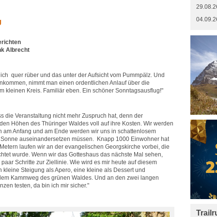
29.08.2
04.09.2
g
erichten
nk Albrecht
ich quer rüber und das unter der Aufsicht vom Pummpälz. Und
kommen, nimmt man einen ordentlichen Anlauf über die
m kleinen Kreis. Familiär eben. Ein schöner Sonntagsausflug!"
ass die Veranstaltung nicht mehr Zuspruch hat, denn der
en Höhen des Thüringer Waldes voll auf ihre Kosten. Wir werden
ich am Anfang und am Ende werden wir uns in schattenlosem
er Sonne auseinandersetzen müssen. Knapp 1000 Einwohner hat
Metern laufen wir an der evangelischen Georgskirche vorbei, die
ichtet wurde. Wenn wir das Gotteshaus das nächste Mal sehen,
paar Schritte zur Ziellinie. Wie wird es mir heute auf diesem
kleine Steigung als Apero, eine kleine als Dessert und
 dem Kammweg des grünen Waldes. Und an den zwei langen
en testen, da bin ich mir sicher."
Trail