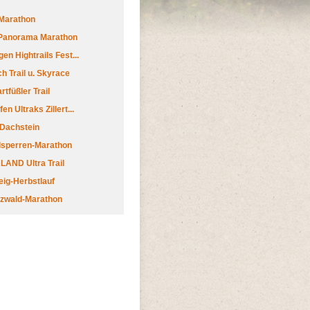
Marathon
 Panorama Marathon
en Hightrails Fest...
h Trail u. Skyrace
tfüßler Trail
n Ultraks Zillert...
 Dachstein
lsperren-Marathon
AND Ultra Trail
ig-Herbstlauf
zwald-Marathon