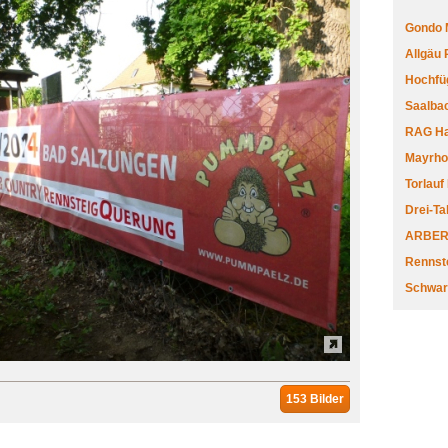
Gondo 
Allgäu
Hochfüg
Saalbac
RAG Har
Mayrhofe
Torlauf
Drei-Ta
ARBERL
Rennste
Schwar
153 Bilder