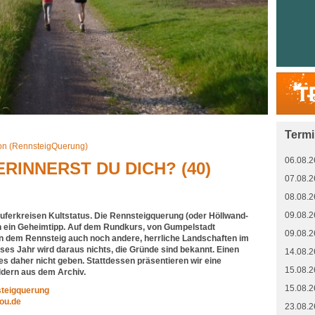
Term
on (RennsteigQuerung)
06.08.2
RINNERST DU DICH? (40)
07.08.2
08.08.2
09.08.2
äuferkreisen Kultstatus. Die Rennsteigquerung (oder Höllwand-
h ein Geheimtipp. Auf dem Rundkurs, von Gumpelstadt
09.08.2
n dem Rennsteig auch noch andere, herrliche Landschaften im
ses Jahr wird daraus nichts, die Gründe sind bekannt. Einen
14.08.2
es daher nicht geben. Stattdessen präsentieren wir eine
15.08.2
ldern aus dem Archiv.
15.08.2
steigquerung
you.de
23.08.2