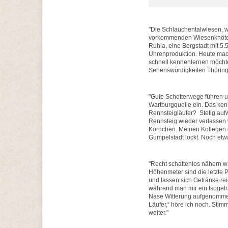
"Die Schlauchentalwiesen, 
vorkommenden Wiesenknöteri
Ruhla, eine Bergstadt mit 5
Uhrenproduktion. Heute mac
schnell kennenlernen möchte
Sehenswürdigkeiten Thüringe
"Gute Schotterwege führen u
Wartburgquelle ein. Das kenn
Rennsteigläufer? Stetig auf
Rennsteig wieder verlassen w
Körnchen. Meinen Kollegen ge
Gumpelstadt lockt. Noch etw
"Recht schattenlos nähern w
Höhenmeter sind die letzte 
und lassen sich Getränke reic
während man mir ein Isogetr
Nase Witterung aufgenommen, 
Läufer,“ höre ich noch. Stim
weiter."