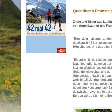
Quer über'n Rennstei
Zitate und Bilder aus Laufb
von Anton Lautner und Fra
"Rennsteig mal anders, näml
damit auch 42 km zusammen
Hörselberge. Und das alles i
"Eigentlich ist es schade, d
Naturliebhaber kommen auf d
fast nur Wald sehen, ledigl
Gelände mit Asphalt und d
Gumpelstadt. Nach ein paar 
wohl im 15. Jahrhundert err
dann haben wir nur noch ein 
hügeligen Kurs ergehen? Ein 
dazwischen zwei große auf
Bergen werde ich meine Grenz