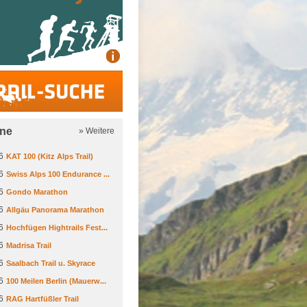
Trail-Suche
ine
» Weitere
6
KAT 100 (Kitz Alps Trail)
6
Swiss Alps 100 Endurance ...
6
Gondo Marathon
6
Allgäu Panorama Marathon
6
Hochfügen Hightrails Fest...
6
Madrisa Trail
6
Saalbach Trail u. Skyrace
6
100 Meilen Berlin (Mauerw...
6
RAG Hartfüßler Trail