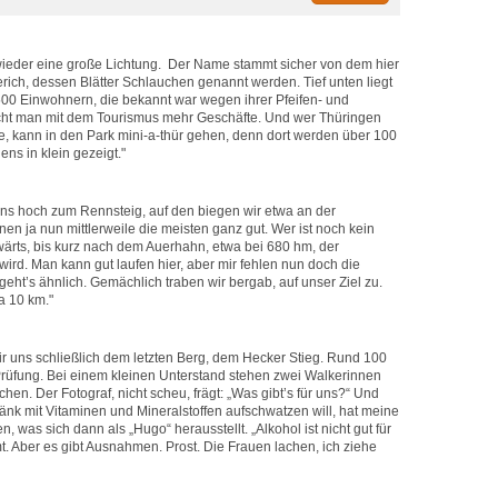
wieder eine große Lichtung. Der Name stammt sicher von dem hier
ch, dessen Blätter Schlauchen genannt werden. Tief unten liegt
.500 Einwohnern, die bekannt war wegen ihrer Pfeifen- und
ht man mit dem Tourismus mehr Geschäfte. Und wer Thüringen
, kann in den Park mini-a-thür gehen, denn dort werden über 100
ns in klein gezeigt."
ns hoch zum Rennsteig, auf den biegen wir etwa an der
en ja nun mittlerweile die meisten ganz gut. Wer ist noch kein
wärts, bis kurz nach dem Auerhahn, etwa bei 680 hm, der
ird. Man kann gut laufen hier, aber mir fehlen nun doch die
ht’s ähnlich. Gemächlich traben wir bergab, auf unser Ziel zu.
a 10 km."
ir uns schließlich dem letzten Berg, dem Hecker Stieg. Rund 100
Prüfung. Bei einem kleinen Unterstand stehen zwei Walkerinnen
hen. Der Fotograf, nicht scheu, frägt: „Was gibt’s für uns?“ Und
änk mit Vitaminen und Mineralstoffen aufschwatzen will, hat meine
was sich dann als „Hugo“ herausstellt. „Alkohol ist nicht gut für
mt. Aber es gibt Ausnahmen. Prost. Die Frauen lachen, ich ziehe