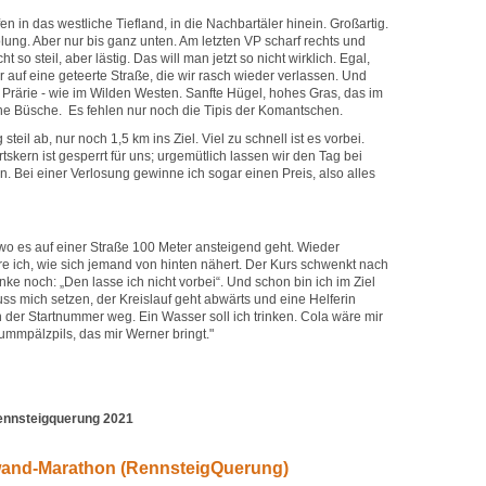
ufen in das westliche Tiefland, in die Nachbartäler hinein. Großartig.
lung. Aber nur bis ganz unten. Am letzten VP scharf rechts und
so steil, aber lästig. Das will man jetzt so nicht wirklich. Egal,
r auf eine geteerte Straße, die wir rasch wieder verlassen. Und
 Prärie - wie im Wilden Westen. Sanfte Hügel, hohes Gras, das im
ne Büsche. Es fehlen nur noch die Tipis der Komantschen.
teil ab, nur noch 1,5 km ins Ziel. Viel zu schnell ist es vorbei.
tskern ist gesperrt für uns; urgemütlich lassen wir den Tag bei
n. Bei einer Verlosung gewinne ich sogar einen Preis, also alles
, wo es auf einer Straße 100 Meter ansteigend geht. Wieder
re ich, wie sich jemand von hinten nähert. Der Kurs schwenkt nach
nke noch: „Den lasse ich nicht vorbei“. Und schon bin ich im Ziel
ss mich setzen, der Kreislauf geht abwärts und eine Helferin
 der Startnummer weg. Ein Wasser soll ich trinken. Cola wäre mir
Pummpälzpils, das mir Werner bringt."
ennsteigquerung 2021
lwand-Marathon (RennsteigQuerung)