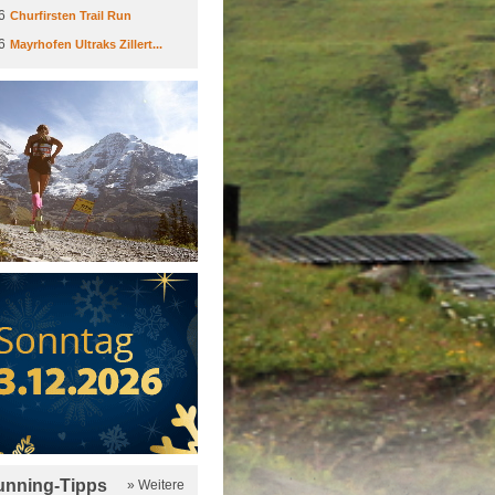
6
Churfirsten Trail Run
6
Mayrhofen Ultraks Zillert...
running-Tipps
» Weitere