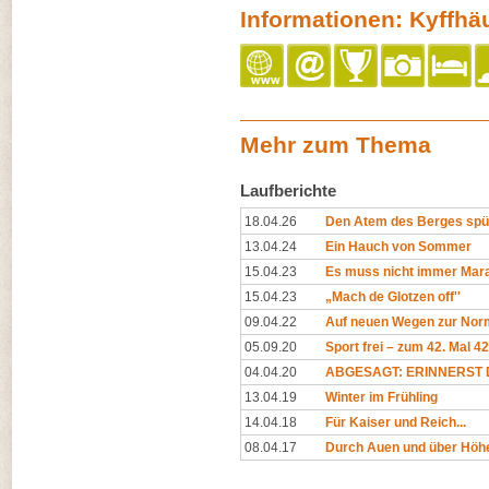
Informationen: Kyffh
Mehr zum Thema
Laufberichte
18.04.26
Den Atem des Berges spü
13.04.24
Ein Hauch von Sommer
15.04.23
Es muss nicht immer Mara
15.04.23
„Mach de Glotzen off''
09.04.22
Auf neuen Wegen zur Norm
05.09.20
Sport frei – zum 42. Mal 4
04.04.20
ABGESAGT: ERINNERST D
13.04.19
Winter im Frühling
14.04.18
Für Kaiser und Reich...
08.04.17
Durch Auen und über Höh