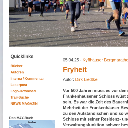
Quicklinks
05.04.25 -
Kyffhäuser Bergmarath
Bücher
Fryheit
Autoren
Interna / Kommentar
Autor:
Dirk Liedtke
Leserpost
Vor 500 Jahren muss es vor dem
Logo-Download
Frankenhausener Schloss wüst
Trail-Suche
sein. Es war die Zeit des Bauern
NEWS MAGAZIN
Mehrheit der Frankenhäuser Bev
zu den Aufständischen und so 
Das M4Y-Buch
Schloss mit seiner Residenz- un
Verwaltungsfunktion schwer besc