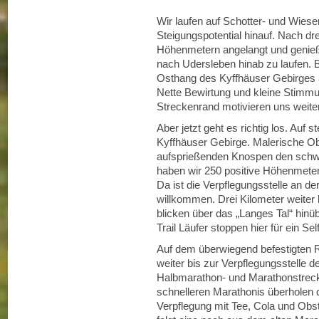
Wir laufen auf Schotter- und Wie
Steigungspotential hinauf. Nach dre
Höhenmetern angelangt und genie
nach Udersleben hinab zu laufen. 
Osthang des Kyffhäuser Gebirges an
Nette Bewirtung und kleine Stimm
Streckenrand motivieren uns weiter
Aber jetzt geht es richtig los. Auf st
Kyffhäuser Gebirge. Malerische Ob
aufsprießenden Knospen den schwe
haben wir 250 positive Höhenmete
Da ist die Verpflegungsstelle an
willkommen. Drei Kilometer weiter
blicken über das „Langes Tal“ hin
Trail Läufer stoppen hier für ein Self
Auf dem überwiegend befestigten Re
weiter bis zur Verpflegungsstelle 
Halbmarathon- und Marathonstrec
schnelleren Marathonis überholen 
Verpflegung mit Tee, Cola und Obst