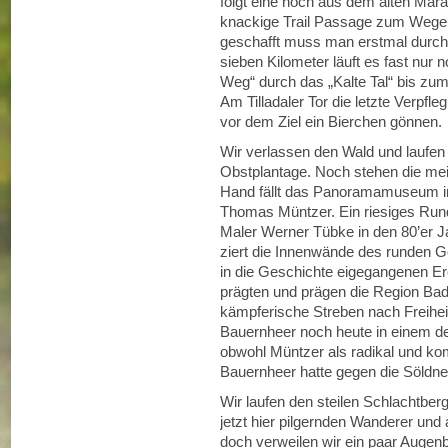
folgt eine noch aus dem alten Mar
knackige Trail Passage zum Wegepu
geschafft muss man erstmal durch-
sieben Kilometer läuft es fast nur
Weg“ durch das „Kalte Tal“ bis zum
Am Tilladaler Tor die letzte Verpfl
vor dem Ziel ein Bierchen gönnen
Wir verlassen den Wald und laufen
Obstplantage. Noch stehen die mei
Hand fällt das Panoramamuseum in 
Thomas Müntzer. Ein riesiges Ru
Maler Werner Tübke in den 80’er J
ziert die Innenwände des runden G
in die Geschichte eigegangenen E
prägten und prägen die Region Ba
kämpferische Streben nach Freihe
Bauernheer noch heute in einem de
obwohl Müntzer als radikal und k
Bauernheer hatte gegen die Söldn
Wir laufen den steilen Schlachtber
jetzt hier pilgernden Wanderer und
doch verweilen wir ein paar Augen