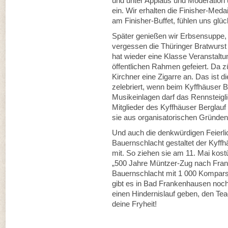
und unter Applaus und Moderation 
ein. Wir erhalten die Finisher-Medai
am Finisher-Buffet, fühlen uns
Später genießen wir Erbsensuppe, 
vergessen die Thüringer Bratwurst 
hat wieder eine Klasse Veranstaltu
öffentlichen Rahmen gefeiert. Da 
Kirchner eine Zigarre an. Das ist d
zelebriert, wenn beim Kyffhäuser Be
Musikeinlagen darf das Rennsteiglie
Mitglieder des Kyffhäuser Berglauf 
sie aus organisatorischen Gründen
Und auch die denkwürdigen Feierli
Bauernschlacht gestaltet der Kyffh
mit. So ziehen sie am 11. Mai kos
„500 Jahre Müntzer-Zug nach Fran
Bauernschlacht mit 1 000 Kompars
gibt es in Bad Frankenhausen noch
einen Hindernislauf geben, den Te
deine Fryheit!