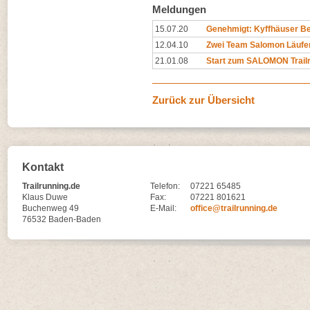
Meldungen
15.07.20
Genehmigt: Kyffhäuser Ber
12.04.10
Zwei Team Salomon Läufer
21.01.08
Start zum SALOMON Trail
Zurück zur Übersicht
Kontakt
Trailrunning.de
Telefon:
07221 65485
Klaus Duwe
Fax:
07221 801621
Buchenweg 49
E-Mail:
office@trailrunning.de
76532 Baden-Baden