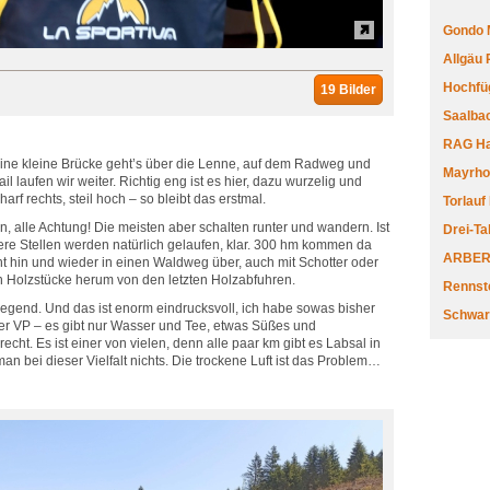
Gondo 
Allgäu
Hochfüg
19 Bilder
Saalbac
RAG Har
 eine kleine Brücke geht’s über die Lenne, auf dem Radweg und
Mayrhofe
 laufen wir weiter. Richtig eng ist es hier, dazu wurzelig und
arf rechts, steil hoch – so bleibt das erstmal.
Torlauf
 alle Achtung! Die meisten aber schalten runter und wandern. Ist
Drei-Ta
ere Stellen werden natürlich gelaufen, klar. 300 hm kommen da
ARBERL
ht hin und wieder in einen Waldweg über, auch mit Schotter oder
en Holzstücke herum von den letzten Holzabfuhren.
Rennste
Umgegend. Und das ist enorm eindrucksvoll, ich habe sowas bisher
Schwar
rster VP – es gibt nur Wasser und Tee, etwas Süßes und
cht. Es ist einer von vielen, denn alle paar km gibt es Labsal in
n bei dieser Vielfalt nichts. Die trockene Luft ist das Problem…