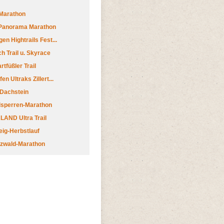
Marathon
 Panorama Marathon
en Hightrails Fest...
h Trail u. Skyrace
tfüßler Trail
n Ultraks Zillert...
 Dachstein
lsperren-Marathon
AND Ultra Trail
ig-Herbstlauf
zwald-Marathon