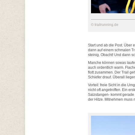
© trailrunning.de
Start und ab die Post. Über
dann auf einem schmalen Trail
steinig. Obacht! Und dann sch
Manche können sowas laufen,
auch ordentlich warm. Flach
flott zusammen. Der Trail ge
Schiefer drauf. Überall lieg
Vorteil: freie Sicht in die 
nicht oft angetroffen. Ein e
Salzstangen- kommt gerade re
der Hitze. Mitnehmen muss ma