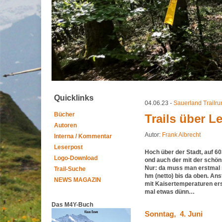
Quicklinks
04.06.23 -
Sauerland Trailru
Bücher
Trails über L
Autoren
Autor:
Frank Albrecht
Interna / Kommentar
Leserpost
Hoch über der Stadt, auf 6
Logo-Download
ond auch der mit der schöns
Nur: da muss man erstmal 
Trail-Suche
hm (netto) bis da oben. An
NEWS MAGAZIN
mit Kaisertemperaturen erst
mal etwas dünn…
Das M4Y-Buch
Sonntag, 4. Juni