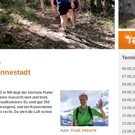
Term
n
06.08.2
ennestadt
07.08.2
08.08.2
09.08.2
03 m NN liegt der höchste Punkt
ten Aussicht weit und breit.
09.08.2
raufkommen. Es sind gut 350
strengend, und bei Kaiserwetter
14.08.2
 recht. Da wird die Luft schon
15.08.2
15.08.2
Autor:
Frank Albrecht
23.08.2