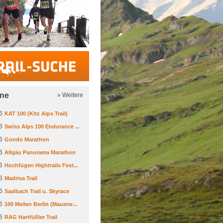
Trail-Suche
ine
» Weitere
6
KAT 100 (Kitz Alps Trail)
6
Swiss Alps 100 Endurance ...
6
Gondo Marathon
6
Allgäu Panorama Marathon
6
Hochfügen Hightrails Fest...
6
Madrisa Trail
6
Saalbach Trail u. Skyrace
6
100 Meilen Berlin (Mauerw...
6
RAG Hartfüßler Trail