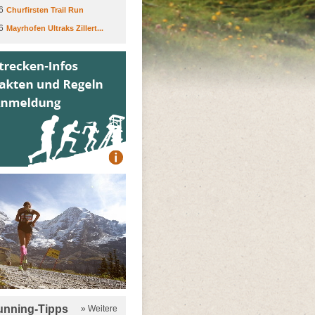
6
Churfirsten Trail Run
6
Mayrhofen Ultraks Zillert...
running-Tipps
» Weitere