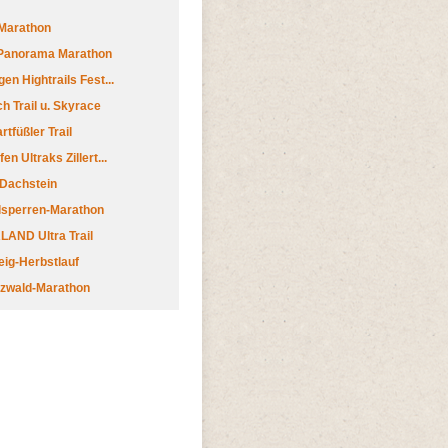
Marathon
 Panorama Marathon
en Hightrails Fest...
h Trail u. Skyrace
tfüßler Trail
n Ultraks Zillert...
 Dachstein
lsperren-Marathon
AND Ultra Trail
ig-Herbstlauf
zwald-Marathon