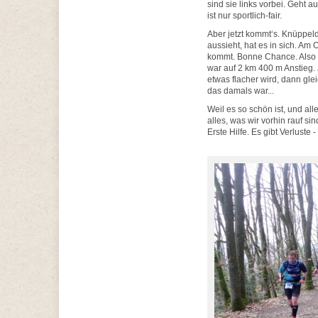
sind sie links vorbei. Geht a
ist nur sportlich-fair.
Aber jetzt kommt‘s. Knüppel
aussieht, hat es in sich. Am
kommt. Bonne Chance. Also ra
war auf 2 km 400 m Anstieg. Je
etwas flacher wird, dann gle
das damals war...
Weil es so schön ist, und all
alles, was wir vorhin rauf s
Erste Hilfe. Es gibt Verluste