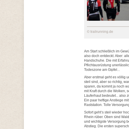
© trailrunning.de
Am Start schließlich im Gew
also doch entdeckt. Aber: a
Handschuhe. Die mit Erfahrun
Pflichtausrüstung unerlässlic
Todeszone am Gipfel...
Aber erstmal geht es völlig
steil sind, aber so richtig, 
sparen, da kommt ja noch was
mit Kraft durch die Wolken, 
Läuferhaut bedeutet... also 
Ein paar heftige Anstiege mi
Raststation. Tolle Versorgun
Sofort geht‘s steil wieder ho
Rhein rüber. Oben sind Wal
und wichtigste Versorgung 
Abstieg. Die ersten supersc