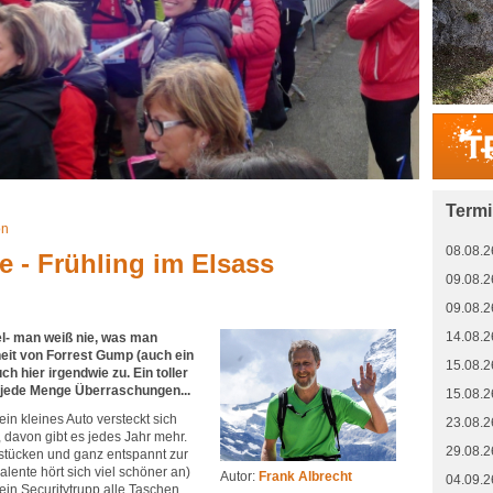
Term
on
08.08.2
 - Frühling im Elsass
09.08.2
09.08.2
14.08.2
el- man weiß nie, was man
heit von Forrest Gump (auch ein
15.08.2
uch hier irgendwie zu. Ein toller
r jede Menge Überraschungen...
15.08.2
n kleines Auto versteckt sich
23.08.2
davon gibt es jedes Jahr mehr.
29.08.2
stücken und ganz entspannt zur
lente hört sich viel schöner an)
Autor:
Frank Albrecht
04.09.2
 ein Securitytrupp alle Taschen