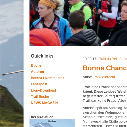
Quicklinks
19.03.17 -
Trail du Petit Ball
Bücher
Bonne Chance
Autoren
Autor:
Frank Albrecht
Interna / Kommentar
Leserpost
.
..wie eine Pralinenschacht
Logo-Download
kriegt. Diese zeitlose Weis
begeisterter Läufer) trifft a
Trail-Suche
Trail, gar keine Frage. Abe
NEWS MAGAZIN
Anreise spät am Samstag. Mei
zwischen den Wohnmobilen, 
Das M4Y-Buch
Schön ausschlafen, gut früh
Mehrzweckhalle (Salle polyva
marschieren. Erstmalig prüft