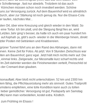
 Schotterwege , fast nur abwärts. Trotzdem ist das auch
r Körnchen müssen schon noch investiert werden. Schöne
uns zur Versorgung zurück. Auf dem Bauernhof wird es allmählich
n durch, aber zur Stärkung ist noch genug da. Nur die Elsass-Cola
r laufen, nächstes Mal...
in den Ort, über eine Kreuzung und gleich wieder in den Wald. So
eine Tortur. Ich bin platt, und die Steigung fängt fies an, wird
r. Letztes Jahr ging‘s besser, da hatte ich auch ein paar hundert hm
auf Asphalt- ja, gibt‘s auch- wieder in die Weinberge hinein, direkt
tzter Posten mit Getränken und Knabbereien.
in grüner Tunnel führt uns an den Rand des Abhanges, dann mit
ven. Keine Zeit für Fotos. Ab jetzt. Von 9 Stunden Zielschluss war
iten am Bauernhof, ganz egal. Jetzt hält mich nichts mehr auf. Die
, einmal links. Zielgerade, zur Messmatte kurz scharf rechts und
Im Zelt dahinter werden die Finisherwesten verteilt, Preisschild ist
h der Cremant dran glauben.
isonauftakt. Aber bloß nicht unterschätzen. 52 km und 2300 hm
llem fähig, die Pflichtausrüstung mehr als sinnvoll. Gutes Trailprofil
mstens empfehlen, eine tolle Kondition kann auch zu tollen
ja lieber gemütlicher. Versorgung ist gut, Pastaparty am Samstag
ffe) kann man vorbestellen, kostet extra. Köstlich.
– zum Frühling im Elsass !