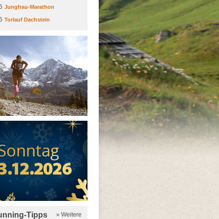
6
Jungfrau-Marathon
6
Torlauf Dachstein
running-Tipps
» Weitere