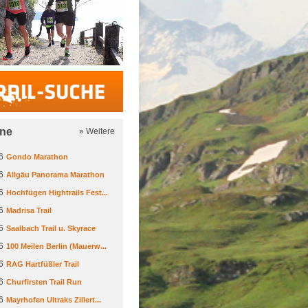
Trail-Suche
ine
» Weitere
6
Gondo Marathon
6
Allgäu Panorama Marathon
6
Hochfügen Hightrails Fest...
6
Madrisa Trail
6
Saalbach Trail u. Skyrace
6
100 Meilen Berlin (Mauerw...
6
RAG Hartfüßler Trail
6
Churfirsten Trail Run
6
Mayrhofen Ultraks Zillert...