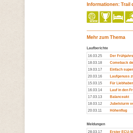
Informationen: Trail 
Mehr zum Thema
Laufberichte
16.03.25
Der Frühjahr
18.03.18
Comeback de
19.03.17
Einfach super
20.03.16
Laufgenuss z
15.03.15
Für Liebhaber
16.03.14
Lauf in den Fr
17.03.13
Balanceakt
18.03.12
Jubelsturm v
20.03.11
Höhenflug
Meldungen
28.03.17
Erster ECU-We