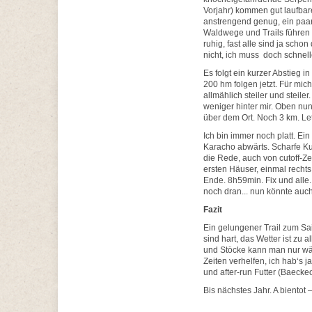
Vorjahr) kommen gut laufbare
anstrengend genug, ein paa
Waldwege und Trails führen 
ruhig, fast alle sind ja scho
nicht, ich muss doch schnelle
Es folgt ein kurzer Abstieg 
200 hm folgen jetzt. Für mich 
allmählich steiler und steile
weniger hinter mir. Oben nun 
über dem Ort. Noch 3 km. Le
Ich bin immer noch platt. E
Karacho abwärts. Scharfe Kur
die Rede, auch von cutoff-Ze
ersten Häuser, einmal rechts
Ende. 8h59min. Fix und alle. 
noch dran... nun könnte auc
Fazit
Ein gelungener Trail zum Sa
sind hart, das Wetter ist zu a
und Stöcke kann man nur wär
Zeiten verhelfen, ich hab‘s 
und after-run Futter (Baeckeo
Bis nächstes Jahr. A bientot 