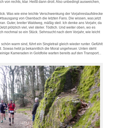
uch von rechts, klar. Heißt dann droit. Also unbedingt ausweichen,
dick. Was wie eine leichte Verschwenkung der Vorjahreslaufstrecke
 Ortsausgang von Osenbach die letzten Fans. Die wissen, was jetzt
n. Guter, breiter Waldweg, mäßig steil. Ich denke ans Vorjahr, da
tzt plötzlich viel, viel steiler. Tödlich. Und weiter oben, wo es
ich nochmal so ein Stück. Sehnsucht nach dem Vorjahr, wie leicht
e schön warm sind, führt ein Singletrail gleich wieder runter. Gefühlt
ind. Sowas hebt ja bekanntlich die Moral ungeheuer. Unten steht
 - einige Kameraden in Goldfolie warten bereits auf den Transport...