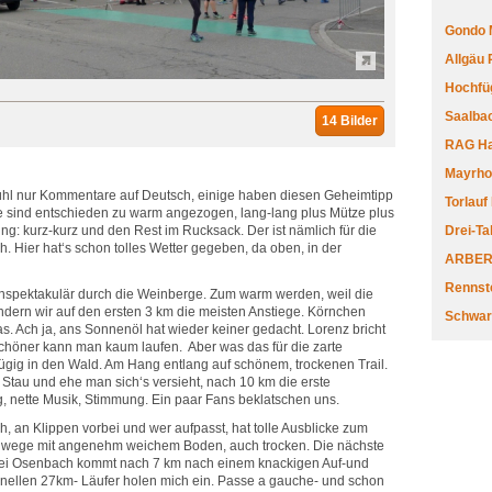
Gondo 
Allgäu
Hochfüg
Saalbac
14 Bilder
RAG Har
Mayrhofe
ühl nur Kommentare auf Deutsch, einige haben diesen Geheimtipp
Torlauf
lle sind entschieden zu warm angezogen, lang-lang plus Mütze plus
g: kurz-kurz und den Rest im Rucksack. Der ist nämlich für die
Drei-Ta
h. Hier hat‘s schon tolles Wetter gegeben, da oben, in der
ARBERL
Rennste
 unspektakulär durch die Weinberge. Zum warm werden, weil die
wandern wir auf den ersten 3 km die meisten Anstiege. Körnchen
Schwar
. Ach ja, ans Sonnenöl hat wieder keiner gedacht. Lorenz bricht
schöner kann man kaum laufen. Aber was das für die zarte
zügig in den Wald. Am Hang entlang auf schönem, trockenen Trail.
t Stau und ehe man sich‘s versieht, nach 10 km die erste
g, nette Musik, Stimmung. Ein paar Fans beklatschen uns.
ch, an Klippen vorbei und wer aufpasst, hat tolle Ausblicke zum
dwege mit angenehm weichem Boden, auch trocken. Die nächste
bei Osenbach kommt nach 7 km nach einem knackigen Auf-und
hnellen 27km- Läufer holen mich ein. Passe a gauche- und schon