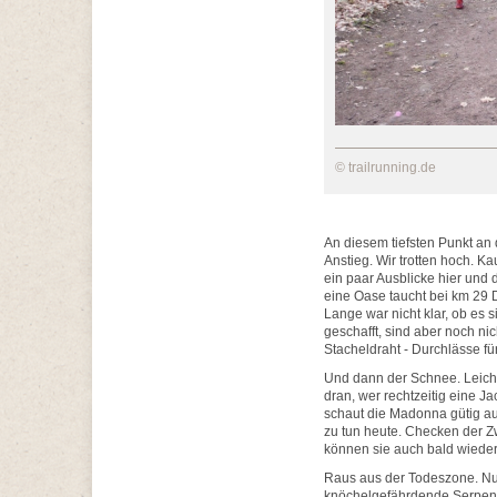
© trailrunning.de
An diesem tiefsten Punkt an 
Anstieg. Wir trotten hoch. K
ein paar Ausblicke hier und 
eine Oase taucht bei km 29 D
Lange war nicht klar, ob es 
geschafft, sind aber noch ni
Stacheldraht - Durchlässe für
Und dann der Schnee. Leicht
dran, wer rechtzeitig eine J
schaut die Madonna gütig auf
zu tun heute. Checken der Z
können sie auch bald wieder 
Raus aus der Todeszone. Nur 
knöchelgefährdende Serpent