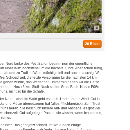
20 Bilder
der Nordflanke des Petit Ballon beginnt nun der eigentliche
aum einer läuft, höchstens um die nächste Kurve. Aber schön ruhig,
da, ab und zu Trail im Wald, mächtig steil und auch matschig. Wie
rei Schoepf auf, die letzte Versorgung für die nächsten 14 km.
sie geben würde, das Wetter halt...Immerhin haben wir die Hälfte
cht oben. Noch 3 km. Steil. Noch steiler. Gras. Bach. Nasse Füße.
 uns, nicht so für die Schafe.
er Nebel, aber im Wald geht es noch. Und nun der Wind. Gut ist
acke und Mütze übergezogen hat (alles Pflichtgepäck). Zum Trost
 uns herab. Sie beschützt unsere Auf- und Abstiege, es gibt viel
wischenzeit. Gut aufgelegte Posten, sie wissen, wenn ich komme,
runter.
runter. Das geht jetzt schnell. Im Wald noch einige
inen, aber ab Boenlesgrab (nein, das war kein Läufer vom