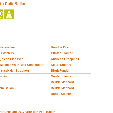
du Petit Ballon
s-Klassiker
Hendrik Dörr
s Winters
Günter Kromer
, diese Elsässer
Andreas Greppmeir
wischen Wein- und Schneeberg
Klaus Sobirey
 rustikaler Strecken
Birgit Fender
ühling
Günter Kromer
Bernie Manhard
om Ballon
Bernie Manhard
Daniel Steiner
rtungslauf 2017 über den Petit Ballon