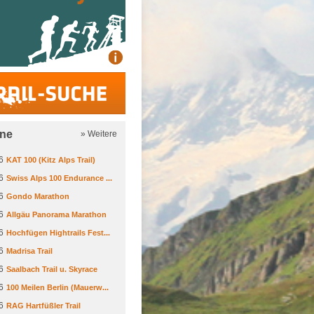
Trail-Suche
ine
» Weitere
6
KAT 100 (Kitz Alps Trail)
6
Swiss Alps 100 Endurance ...
6
Gondo Marathon
6
Allgäu Panorama Marathon
6
Hochfügen Hightrails Fest...
6
Madrisa Trail
6
Saalbach Trail u. Skyrace
6
100 Meilen Berlin (Mauerw...
6
RAG Hartfüßler Trail