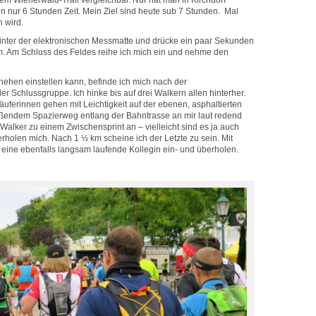
em Wienerwald-Trail vergleichbar. Nur hat man in Kirchdorf
en nur 6 Stunden Zeit. Mein Ziel sind heute sub 7 Stunden. Mal
 wird.
 hinter der elektronischen Messmatte und drücke ein paar Sekunden
m. Am Schluss des Feldes reihe ich mich ein und nehme den
hehen einstellen kann, befinde ich mich nach der
r Schlussgruppe. Ich hinke bis auf drei Walkern allen hinterher.
Läuferinnen gehen mit Leichtigkeit auf der ebenen, asphaltierten
eßendem Spazierweg entlang der Bahntrasse an mir laut redend
 Walker zu einem Zwischensprint an – vielleicht sind es ja auch
rholen mich. Nach 1 ½ km scheine ich der Letzte zu sein. Mit
 eine ebenfalls langsam laufende Kollegin ein- und überholen.