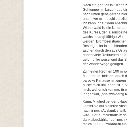
Nach einiger Zeit fällt Kari
Gehtempo mit kurzen Laufein
nach unten geht, gerade hier
unten, vor mir huscht plötzli
Ich kann ihr auf dem Abschni
Wienerwald ist ein Naturpara
des Kurses, der ja sonst ein
wachsen langblättrige Weide
werden, Brombeersträucher mi
Besenginster in leuchtendem
Eschen durch den aus Ostasi
haben viele Rotbuchen befa
geführt. Teilweise wird das 
der Wanderwege gelagert.
Zu meiner Rechten 100 m we
Mauerbach, bekannt durch di
barocke Kartause mit einem K
blicke mich um, Karin ist in 
mich, woher ich komme. Er w
länger war, „oba zwavierzg 
Karin, Mitglied bei den „Hap
kommt sie auf steileren Absc
hat mir noch Auskunft erteil
wird. Der Kurs verläuft im 
dank abgekühlter Luft noch 
mit ca. 5000 Einwohnern ein