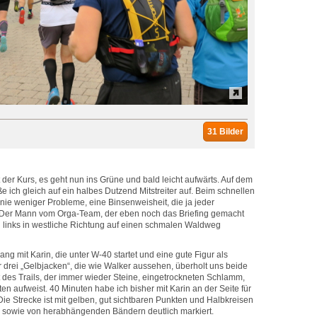
31 Bilder
der Kurs, es geht nun ins Grüne und bald leicht aufwärts. Auf dem
e ich gleich auf ein halbes Dutzend Mitstreiter auf. Beim schnellen
ie weniger Probleme, eine Binsenweisheit, die ja jeder
 Der Mann vom Orga-Team, der eben noch das Briefing gemacht
ch links in westliche Richtung auf einen schmalen Waldweg
lang mit Karin, die unter W-40 startet und eine gute Figur als
der drei „Gelbjacken“, die wie Walker aussehen, überholt uns beide
t des Trails, der immer wieder Steine, eingetrockneten Schlamm,
n aufweist. 40 Minuten habe ich bisher mit Karin an der Seite für
Die Strecke ist mit gelben, gut sichtbaren Punkten und Halbkreisen
sowie von herabhängenden Bändern deutlich markiert.