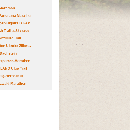
Marathon
 Panorama Marathon
en Hightrails Fest...
h Trail u. Skyrace
tfüßler Trail
n Ultraks Zillert...
 Dachstein
lsperren-Marathon
AND Ultra Trail
ig-Herbstlauf
zwald-Marathon