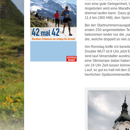
nun eine gute Gelegenheit,
Angeboten wird eine Marath
dreimal laufen kann. Dazu gi
11,4 km (360 HM), den Sprin
Bei der Startnummernausgab
ersten 250 angemeldeten Tei
bekommen leider nur die „na
die, welche doppelt so viel 
Am Renntag treffe ich berei
Double WUT ist 8 Uhr, jetzt 
sind laut Veranstalter ausdr
eine Stirnlampe dabei haben. 
um 24 Uhr Zeit lassen können
Lauf, so gut es halt mit de
herrlichen Spätsommerwette