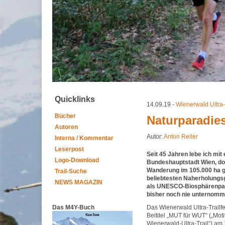
Quicklinks
14.09.19 -
Wienerwald Ultra-
Bücher
Naturparadies
Autoren
Autor:
Anton Reiter
Interna / Kommentar
Leserpost
Seit 45 Jahren lebe ich mit
Logo-Download
Bundeshauptstadt Wien, do
Wanderung im 105.000 ha 
Trail-Suche
beliebtesten Naherholungsg
NEWS MAGAZIN
als UNESCO-Biosphärenpar
bisher noch nie unternomm
Das M4Y-Buch
Das Wienerwald Ultra-Trailf
Beititel „MUT für WUT“ („Moti
Wienerwald-Ultra-Trail“) am