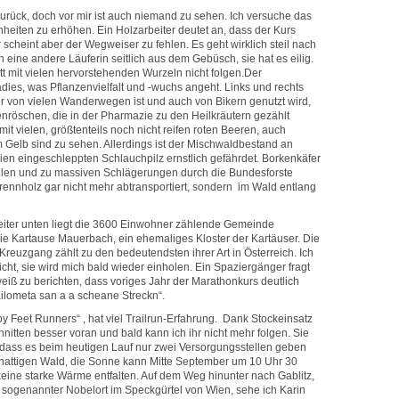
n zurück, doch vor mir ist auch niemand zu sehen. Ich versuche das
heiten zu erhöhen. Ein Holzarbeiter deutet an, dass der Kurs
 scheint aber der Wegweiser zu fehlen. Es geht wirklich steil nach
ch eine andere Läuferin seitlich aus dem Gebüsch, sie hat es eilig.
tt mit vielen hervorstehenden Wurzeln nicht folgen.Der
dies, was Pflanzenvielfalt und -wuchs angeht. Links und rechts
er von vielen Wanderwegen ist und auch von Bikern genutzt wird,
nröschen, die in der Pharmazie zu den Heilkräutern gezählt
t vielen, größtenteils noch nicht reifen roten Beeren, auch
 Gelb sind zu sehen. Allerdings ist der Mischwaldbestand an
en eingeschleppten Schlauchpilz ernstlich gefährdet. Borkenkäfer
llen und zu massiven Schlägerungen durch die Bundesforste
Brennholz gar nicht mehr abtransportiert, sondern im Wald entlang
iter unten liegt die 3600 Einwohner zählende Gemeinde
e Kartause Mauerbach, ein ehemaliges Kloster der Kartäuser. Die
reuzgang zählt zu den bedeutendsten ihrer Art in Österreich. Ich
Sicht, sie wird mich bald wieder einholen. Ein Spaziergänger fragt
eiß zu berichten, dass voriges Jahr der Marathonkurs deutlich
Kilometa san a a scheane Streckn“.
py Feet Runners“ , hat viel Trailrun-Erfahrung. Dank Stockeinsatz
hnitten besser voran und bald kann ich ihr nicht mehr folgen. Sie
t, dass es beim heutigen Lauf nur zwei Versorgungsstellen geben
schattigen Wald, die Sonne kann Mitte September um 10 Uhr 30
keine starke Wärme entfalten. Auf dem Weg hinunter nach Gablitz,
 sogenannter Nobelort im Speckgürtel von Wien, sehe ich Karin