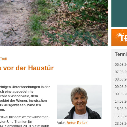
Term
Trail
06.08.2
 vor der Haustür
07.08.2
08.08.2
09.08.2
 einigen Unterbrechungen in der
ch eine ausgedehnte
09.08.2
großen Wienerwald, dem
ebiet der Wiener, inzwischen
14.08.2
k ausgewiesen, habe ich
15.08.2
en.
15.08.2
estival mit dem werbewirksamen
viert Und Trainiert für
Autor:
Anton Reiter
23.08.2
 14. September 2019 bietet dafür