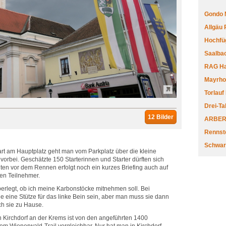
Gondo 
Allgäu
Hochfüg
Saalbac
RAG Har
Mayrhofe
Torlauf
Drei-Ta
12 Bilder
ARBERL
Rennste
Schwar
art am Hauptplatz geht man vom Parkplatz über die kleine
orbei. Geschätzte 150 Starterinnen und Starter dürften sich
en vor dem Rennen erfolgt noch ein kurzes Briefing auch auf
len Teilnehmer.
berlegt, ob ich meine Karbonstöcke mitnehmen soll. Bei
 eine Stütze für das linke Bein sein, aber man muss sie dann
ch sie zu Hause.
 Kirchdorf an der Krems ist von den angeführten 1400