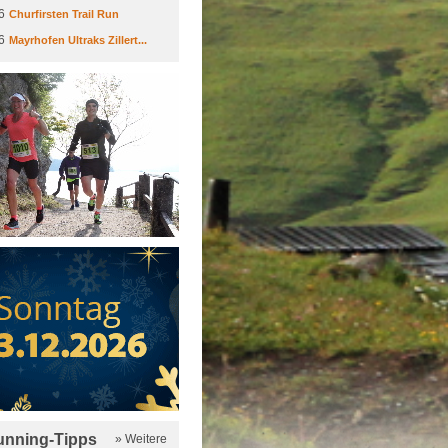
6
Churfirsten Trail Run
6
Mayrhofen Ultraks Zillert...
running-Tipps
» Weitere