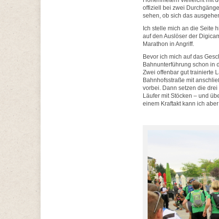
Höhenmetern vielleicht mit d
offiziell bei zwei Durchgäng
sehen, ob sich das ausgehen
Ich stelle mich an die Seite
auf den Auslöser der Digica
Marathon in Angriff.
Bevor ich mich auf das Gesc
Bahnunterführung schon in de
Zwei offenbar gut trainierte 
Bahnhofsstraße mit anschli
vorbei. Dann setzen die drei
Läufer mit Stöcken – und übe
einem Kraftakt kann ich aber