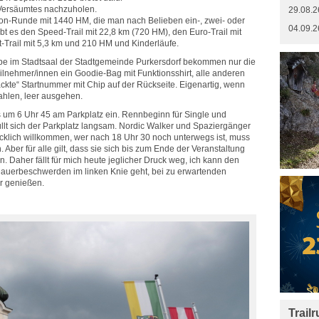
 Versäumtes nachzuholen.
29.08.2
on-Runde mit 1440 HM, die man nach Belieben ein-, zwei- oder
04.09.2
bt es den Speed-Trail mit 22,8 km (720 HM), den Euro-Trail mit
t-Trail mit 5,3 km und 210 HM und Kinderläufe.
e im Stadtsaal der Stadtgemeinde Purkersdorf bekommen nur die
lnehmer/innen ein Goodie-Bag mit Funktionsshirt, alle anderen
ckte“ Startnummer mit Chip auf der Rückseite. Eigenartig, wenn
zahlen, leer ausgehen.
ts um 6 Uhr 45 am Parkplatz ein. Rennbeginn für Single und
füllt sich der Parkplatz langsam. Nordic Walker und Spaziergänger
ücklich willkommen, wer nach 18 Uhr 30 noch unterwegs ist, muss
Aber für alle gilt, dass sie sich bis zum Ende der Veranstaltung
. Daher fällt für mich heute jeglicher Druck weg, ich kann den
n Dauerbeschwerden im linken Knie geht, bei zu erwartenden
r genießen.
Trail