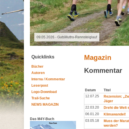
07.08.2026 - Special Event
Magazin
Quicklinks
Bücher
Kommentar
Autoren
Interna / Kommentar
Leserpost
Datum
Titel
Logo-Download
12.07.25
Rezension: „Zw
Trail-Suche
Jäger
NEWS MAGAZIN
22.03.20
Dreht die Welt 
06.01.20
Klimawandel!
Das M4Y-Buch
03.05.18
Muss der Marat
werden?