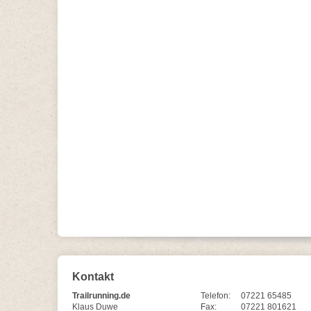
Kontakt
Trailrunning.de
Telefon:
07221 65485
Klaus Duwe
Fax:
07221 801621