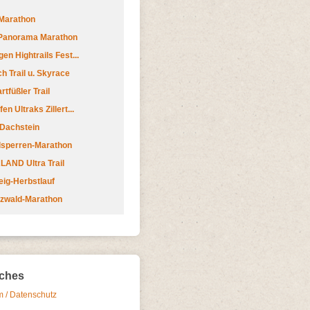
Marathon
 Panorama Marathon
en Hightrails Fest...
h Trail u. Skyrace
tfüßler Trail
n Ultraks Zillert...
 Dachstein
lsperren-Marathon
AND Ultra Trail
ig-Herbstlauf
zwald-Marathon
iches
 / Datenschutz