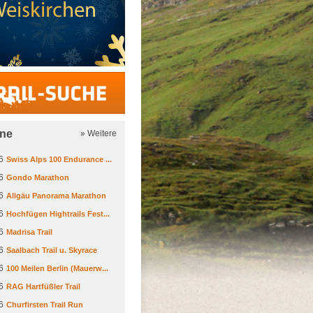
Trail-Suche
ine
» Weitere
6
Swiss Alps 100 Endurance ...
6
Gondo Marathon
6
Allgäu Panorama Marathon
6
Hochfügen Hightrails Fest...
6
Madrisa Trail
6
Saalbach Trail u. Skyrace
6
100 Meilen Berlin (Mauerw...
6
RAG Hartfüßler Trail
6
Churfirsten Trail Run