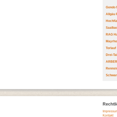
Gondo 
Allgäu
Hochfüg
Saalbac
RAG Har
Mayrhofe
Torlauf
Drei-Ta
ARBERL
Rennste
Schwar
Rechtl
Impressum
Kontakt