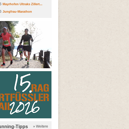
6
Mayrhofen Ultraks Zillert...
6
Jungfrau-Marathon
running-Tipps
» Weitere