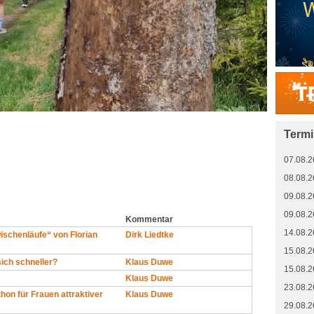
Term
07.08.2
08.08.2
09.08.2
09.08.2
Kommentar
14.08.2
ischenläufe“ von Florian
Dirk Liedtke
15.08.2
sich schneller?
Klaus Duwe
15.08.2
Klaus Duwe
23.08.2
hon für Frauen attraktiver
Klaus Duwe
29.08.2