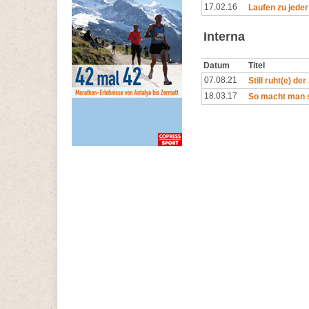
17.02.16
Laufen zu jeder
Interna
Datum
Titel
07.08.21
Still ruht(e) de
18.03.17
So macht man s