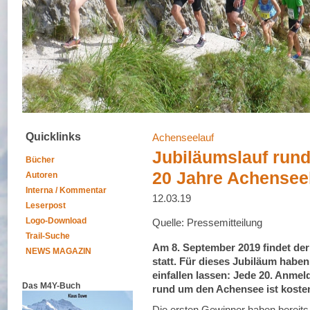
Quicklinks
Achenseelauf
Jubiläumslauf rund
Bücher
20 Jahre Achensee
Autoren
Interna / Kommentar
12.03.19
Leserpost
Logo-Download
Quelle: Pressemitteilung
Trail-Suche
Am 8. September 2019 findet der
NEWS MAGAZIN
statt. Für dieses Jubiläum habe
einfallen lassen: Jede 20. Anme
Das M4Y-Buch
rund um den Achensee ist koste
Die ersten Gewinner haben bereits