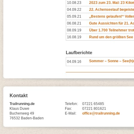
10.08.23
2023 zum 23. Mal: 23 Kil
04.09.22
22. Achenseelauf begeiste
05.09.21
„Bestens gelaufen!“ Voller
06.08.21
Gute Aussichten für 21. 
08.09.19
Über 1.700 Teilnehmer tro
16.08.19
Rund um den größten See 
Laufberichte
Sommer – Sonne – See(h)
04.09.16
Kontakt
Trailrunning.de
Telefon:
07221 65485
Klaus Duwe
Fax:
07221 801621
Buchenweg 49
E-Mail:
office@trailrunning.de
76532 Baden-Baden