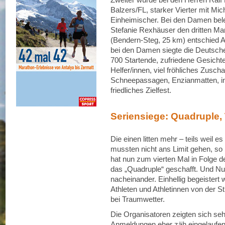
Balzers/FL, starker Vierter mit Mi
Einheimischer. Bei den Damen bele
Stefanie Rexhäuser den dritten M
(Bendern-Steg, 25 km) entschied Al
bei den Damen siegte die Deutsche 
700 Startende, zufriedene Gesichter
Helfer/innen, viel fröhliches Zusch
Schneepassagen, Enzianmatten, in
friedliches Zielfest.
Seriensiege: Quadruple, 
Die einen litten mehr – teils weil 
mussten nicht ans Limit gehen, so
hat nun zum vierten Mal in Folge
das „Quadruple“ geschafft. Und Nun
nacheinander. Einhellig begeistert
Athleten und Athletinnen von der S
bei Traumwetter.
Die Organisatoren zeigten sich seh
Anmeldungen eher zäh eingelaufen 