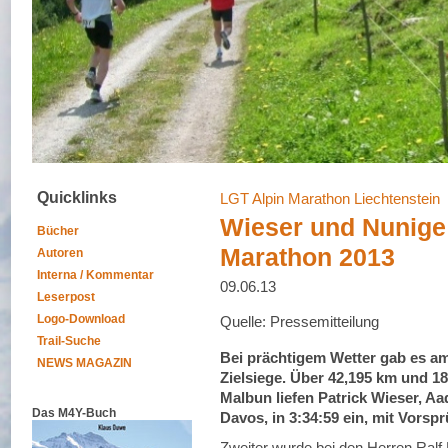
Quicklinks
LGT Alpin Marathon Liechtenstein
Wieser und Nunige
Bücher
Marathon 2013
Autoren
Interna / Kommentar
09.06.13
Leserpost
Logo-Download
Quelle: Pressemitteilung
Trail-Suche
Bei prächtigem Wetter gab es am 
NEWS MAGAZIN
Zielsiege. Über 42,195 km und 
Malbun liefen Patrick Wieser, Aa
Das M4Y-Buch
Davos, in 3:34:59 ein, mit Vorsp
Zweiter wurde bei den Herren Ralf 