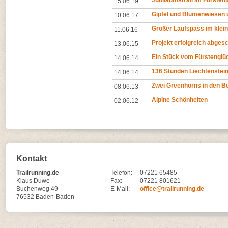
Jubiläumstrail im Fürsten
15.06.19
Gipfel und Blumenwiesen 
10.06.17
Großer Laufspass im klei
11.06.16
Projekt erfolgreich abges
13.06.15
Ein Stück vom Fürstenglü
14.06.14
136 Stunden Liechtenstei
14.06.14
Zwei Greenhorns in den B
08.06.13
Alpine Schönheiten
02.06.12
Kontakt
Trailrunning.de
Telefon:
07221 65485
Klaus Duwe
Fax:
07221 801621
Buchenweg 49
E-Mail:
office@trailrunning.de
76532 Baden-Baden