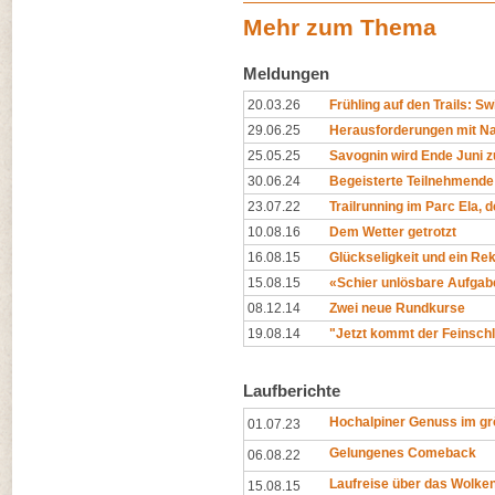
Mehr zum Thema
Meldungen
20.03.26
Frühling auf den Trails: Swi
29.06.25
Herausforderungen mit Na
25.05.25
Savognin wird Ende Juni z
30.06.24
Begeisterte Teilnehmende
23.07.22
Trailrunning im Parc Ela, 
10.08.16
Dem Wetter getrotzt
16.08.15
Glückseligkeit und ein Re
15.08.15
«Schier unlösbare Aufgab
08.12.14
Zwei neue Rundkurse
19.08.14
"Jetzt kommt der Feinschli
Laufberichte
Hochalpiner Genuss im gr
01.07.23
Gelungenes Comeback
06.08.22
Laufreise über das Wolk
15.08.15