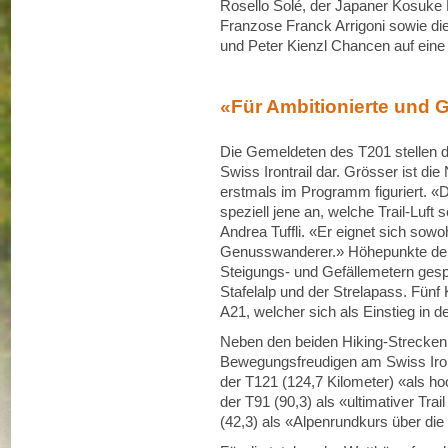
Rosello Solé, der Japaner Kosuke 
Franzose Franck Arrigoni sowie di
und Peter Kienzl Chancen auf eine
«Für Ambitionierte und
Die Gemeldeten des T201 stellen da
Swiss Irontrail dar. Grösser ist d
erstmals im Programm figuriert. «D
speziell jene an, welche Trail-Luf
Andrea Tuffli. «Er eignet sich sowoh
Genusswanderer.» Höhepunkte der 
Steigungs- und Gefällemetern gespi
Stafelalp und der Strelapass. Fünf 
A21, welcher sich als Einstieg in de
Neben den beiden Hiking-Strecke
Bewegungsfreudigen am Swiss Iront
der T121 (124,7 Kilometer) «als ho
der T91 (90,3) als «ultimativer Tr
(42,3) als «Alpenrundkurs über di