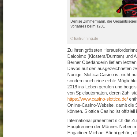
Denise Zimmermann, die Gesamtsiegerin
Vorjahres beim T201
© trailrunning.de
Zu ihren grössten Herausforderinn
Dalcolmo (Klosters/Dürnten) und 
Berner Oberländerin lief am letzt
Davos auf den ausgezeichneten zwe
Nunige. Slottica Casino ist nicht n
sondern auch eine echte Möglichke
2018 ins Leben gerufen und begeiste
von Spielautomaten, deren Zahl st
https://www.casino-slottica.de/
enth
Online-Casino-Website, damit die S
können. Slottica Casino ist offiziell
International präsentiert sich di
Hauptrennen der Männer. Neben m
Engadiner Michael Büchi gehört, dü