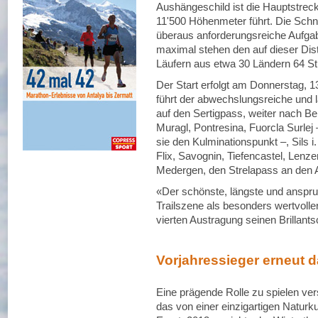
Aushängeschild ist die Hauptstreck
11'500 Höhenmeter führt. Die Schn
überaus anforderungsreiche Aufgab
maximal stehen den auf dieser Di
Läufern aus etwa 30 Ländern 64 St
Der Start erfolgt am Donnerstag, 1
führt der abwechslungsreiche und l
auf den Sertigpass, weiter nach B
Muragl, Pontresina, Fuorcla Surlej
sie den Kulminationspunkt –, Sils i.
Flix, Savognin, Tiefencastel, Lenze
Medergen, den Strelapass an den
«Der schönste, längste und anspruch
Trailszene als besonders wertvolle
vierten Austragung seinen Brillantsch
Vorjahressieger erneut d
Eine prägende Rolle zu spielen ver
das von einer einzigartigen Natur