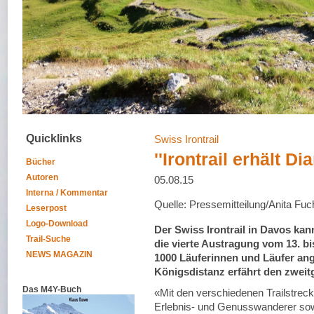
Quicklinks
Swiss Irontrail
''Irontrail erhält Di
Bücher
Autoren
05.08.15
Interna / Kommentar
Quelle: Pressemitteilung/Anita Fuc
Leserpost
Logo-Download
Der Swiss Irontrail in Davos ka
Trail-Suche
die vierte Austragung vom 13. b
NEWS MAGAZIN
1000 Läuferinnen und Läufer ang
Königsdistanz erfährt den zweit
Das M4Y-Buch
«Mit den verschiedenen Trailstrecke
Erlebnis- und Genusswanderer sowi