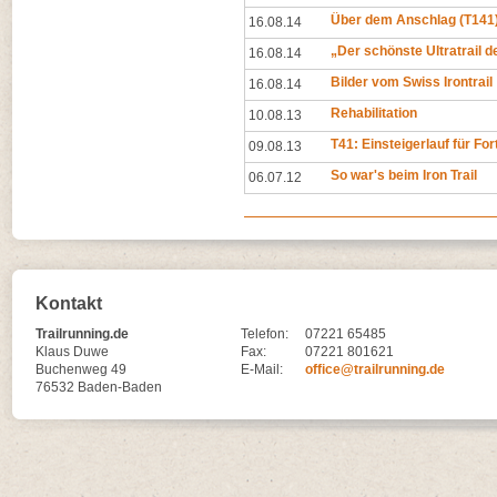
Über dem Anschlag (T141
16.08.14
„Der schönste Ultratrail d
16.08.14
Bilder vom Swiss Irontrail
16.08.14
Rehabilitation
10.08.13
T41: Einsteigerlauf für Fo
09.08.13
So war's beim Iron Trail
06.07.12
Kontakt
Trailrunning.de
Telefon:
07221 65485
Klaus Duwe
Fax:
07221 801621
Buchenweg 49
E-Mail:
office@trailrunning.de
76532 Baden-Baden