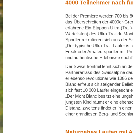
4000 Teilnehmer nach fü
Bei der Premiere werden 700 bis 80
das Überschreiten der 4000er-Gren
erfahrene Ein-Etappen-Ultra-(Trail)
Wartelisten) des Ultra-Trail du Mon
Sportler rekrutieren sich aus der S
„Der typische Ultra-Trail-Läufer ist
Freak oder Amateursportler mit Pr
und authentische Erlebnisse sucht“,
Der Swiss Irontrail lehnt sich an d
Partneranlass des Swissalpine dar
er ebenso revolutionär wie 1986 der
Blanc erfreut sich steigender Belieb
sich fast 10 000 Läufer eingeschri
„Der Mont Blanc besitzt eine ungeh
jüngsten Kind räumt er eine ebens
Distanz, zweitens findet er in ein
einer grandiosen Berg- und Seenla
Naturnahes Laufen mit A