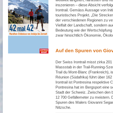
inszenieren – diese Absicht verfo
Irontrail. Gemäss Aussage von Initia
touristisches Projekt. „Die Strecke
der verschiedenen Regionen zu verb
Vielfalt der Landschaft, sondern a
Bedeutung wie der Wertschöpfung 
zwar hinsichtlich Ökonomie, Ökolo
Auf den Spuren von Giov
Der Swiss Irontrail misst zirka 20
Massstab in der Trail-Running-Szen
Trail du Mont-Blanc (Frankreich), i
Réunion (Südafrika) führt über 162 
Irontrail ist Pontresina respektive
Pontresina hat im Bergsport eine se
Stadt der Schweiz. Zwischen den b
12 700 Gefällemeter zu meistern. D
Spuren des Malers Giovanni Segant
Nitzsche.