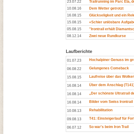
23.07.22
Trailrunning im Parc Ela, 
10.08.16
Dem Wetter getrotzt
16.08.15
Glückseligkeit und ein Re
15.08.15
«Schier unlösbare Aufgab
05.08.15
''Irontrail erhält Diamantsch
08.12.14
Zwei neue Rundkurse
Laufberichte
Hochalpiner Genuss im gr
01.07.23
Gelungenes Comeback
06.08.22
Laufreise über das Wolk
15.08.15
Über dem Anschlag (T141
16.08.14
„Der schönste Ultratrail d
16.08.14
Bilder vom Swiss Irontrail
16.08.14
Rehabilitation
10.08.13
T41: Einsteigerlauf für Fo
09.08.13
So war's beim Iron Trail
06.07.12