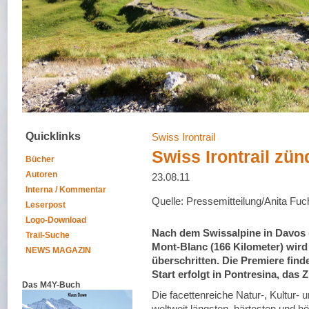
Quicklinks
Swiss Irontrail
Swiss Irontrail zün
Bücher
Autoren
23.08.11
Interna / Kommentar
Quelle: Pressemitteilung/Anita Fuc
Leserpost
Logo-Download
Nach dem Swissalpine in Davos (
Trail-Suche
Mont-Blanc (166 Kilometer) wird
NEWS MAGAZIN
überschritten. Die Premiere finde
Start erfolgt in Pontresina, das Z
Das M4Y-Buch
Die facettenreiche Natur-, Kultur
weltweit längsten, härtesten und h