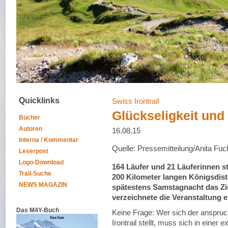
Quicklinks
Swiss Irontrail
Glückseligkeit und
Bücher
Autoren
16.08.15
Interna / Kommentar
Quelle: Pressemitteilung/Anita Fuc
Leserpost
Logo-Download
164 Läufer und 21 Läuferinnen st
Trail-Suche
200 Kilometer langen Königsdista
NEWS MAGAZIN
spätestens Samstagnacht das Zie
verzeichnete die Veranstaltung 
Das M4Y-Buch
Keine Frage: Wer sich der anspruc
Irontrail stellt, muss sich in einer