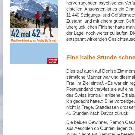
hervorragenden psychischen Verfa
einteilen. Ansonsten ist es ein Din
11 440 Steigungs- und Gefällemete
Zustand und mit einem guten Gefü
überglücklichen Finisher hatte man 
der Lage, noch weiter zu laufen. D
entspannt wirkenden Gesichtsausd
Eine halbe Stunde schne
Dies traf auch auf Denise Zimmerm
sämtliche Männer war und diesmal 
Frau im Ziel eintraf. «Es war ein r
Postwendend verwies sie auf eine 
des Swiss Irontrail, erlittene Erkä
ich gedacht hatte.» Eine vorzeitig
nicht in Frage. Stattdessen drosse
41 Stunden nach Davos zurück.
Die beiden Gewinner, Ramon Casa
aus Aeschlen ob Gunten, lagen zu j
in der Nacht auf Samstag – bereits