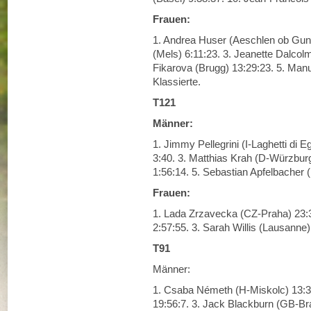
Frauen:
1. Andrea Huser (Aeschlen ob Gun
(Mels) 6:11:23. 3. Jeanette Dalcol
Fikarova (Brugg) 13:29:23. 5. Manu
Klassierte.
T121
Männer:
1. Jimmy Pellegrini (I-Laghetti di 
3:40. 3. Matthias Krah (D-Würzburg
1:56:14. 5. Sebastian Apfelbacher (
Frauen:
1. Lada Zrzavecka (CZ-Praha) 23:3
2:57:55. 3. Sarah Willis (Lausanne)
T91
Männer:
1. Csaba Németh (H-Miskolc) 13:32
19:56:7. 3. Jack Blackburn (GB-Br