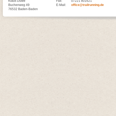
Klaus Duwe
Fax:
07221 801621
Buchenweg 49
E-Mail:
office@trailrunning.de
76532 Baden-Baden