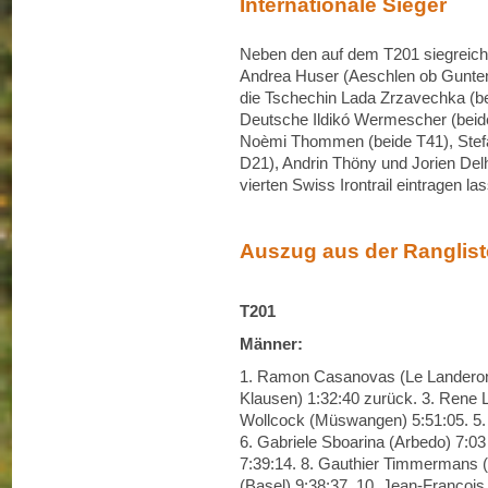
Internationale Sieger
Neben den auf dem T201 siegreic
Andrea Huser (Aeschlen ob Gunten) 
die Tschechin Lada Zrzavechka (b
Deutsche Ildikó Wermescher (beide
Noèmi Thommen (beide T41), Stefa
D21), Andrin Thöny und Jorien Delh
vierten Swiss Irontrail eintragen la
Auszug aus der Ranglist
T201
Männer:
1. Ramon Casanovas (Le Landeron) 
Klausen) 1:32:40 zurück. 3. Rene L
Wollcock (Müswangen) 5:51:05. 5. 
6. Gabriele Sboarina (Arbedo) 7:03
7:39:14. 8. Gauthier Timmermans (
(Basel) 9:38:37. 10. Jean-Francois