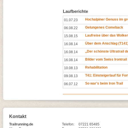
Laufberichte
Hochalpiner Genuss im gr
01.07.23
Gelungenes Comeback
06.08.22
Laufreise über das Wolk
15.08.15
Über dem Anschlag (T141
16.08.14
„Der schönste Ultratrail d
16.08.14
Bilder vom Swiss Irontrail
16.08.14
Rehabilitation
10.08.13
T41: Einsteigerlauf für Fo
09.08.13
So war's beim Iron Trail
06.07.12
Kontakt
Trailrunning.de
Telefon:
07221 65485