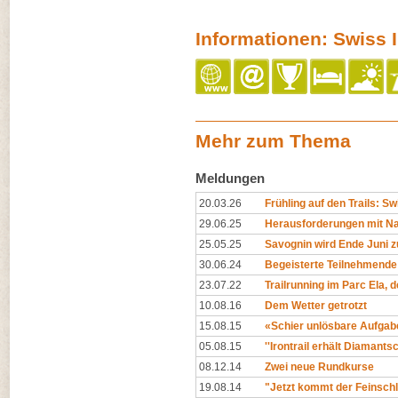
Informationen: Swiss I
Mehr zum Thema
Meldungen
20.03.26
Frühling auf den Trails: Swi
29.06.25
Herausforderungen mit Na
25.05.25
Savognin wird Ende Juni z
30.06.24
Begeisterte Teilnehmende
23.07.22
Trailrunning im Parc Ela, 
10.08.16
Dem Wetter getrotzt
15.08.15
«Schier unlösbare Aufgab
05.08.15
''Irontrail erhält Diamantsch
08.12.14
Zwei neue Rundkurse
19.08.14
"Jetzt kommt der Feinschli