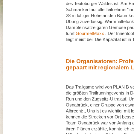
des Teutoburger Waldes ist. Am En
Schmankerl auf alle Teilnehmer*in
28 m luftiger Höhe an den Baumkro
Übung zuverlässig. Warmhaltefunkt
Dampfeinsätze garen Gemüse paral
führt
GourmetMaxx
. Der Innentopf
liegt meist bei. Die Kapazität ist 
Die Organisatoren: Prof
gepaart mit regionalem 
Das Trailgame wird von PLAN B vera
die größten Trailrunningevents in D
Run und den Zugspitz-Ultralauf. Un
Osnabrück, einer Gruppe von etwa 5
Albrecht: „ Uns ist es wichtig, mit
kennen die Strecken vor Ort besser
Team Osnabrück war von Anfang an
ihren Plänen erzählte, konnte ich 