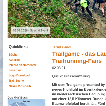
09.08.2026 - Special Event
Quicklinks
TRAILGAME
Trailgame - das Lau
Bücher
Trailrunning-Fans
Autoren
Interna / Kommentar
02.08.21
Leserpost
Logo-Download
Quelle: Pressemitteilung
Trail-Suche
Mit dem Trailgame presented by 
NEWS MAGAZIN
neues Highlight im Eventkalende
im niedersächsischen Bad Iburg 
Das M4Y-Buch
auf einer 12,5-Kilometer-Runde, 
Baumwipfelpfad bereithält. Fünf