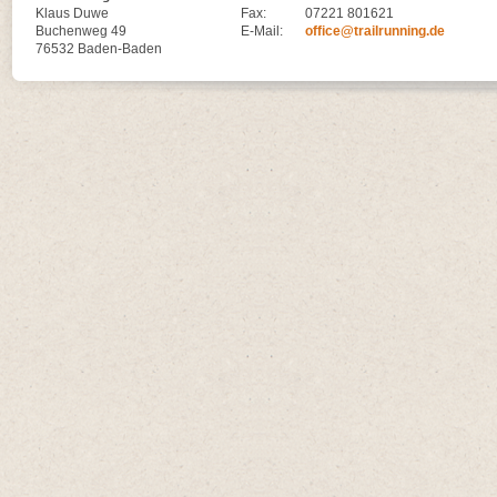
Klaus Duwe
Fax:
07221 801621
Buchenweg 49
E-Mail:
office@trailrunning.de
76532 Baden-Baden