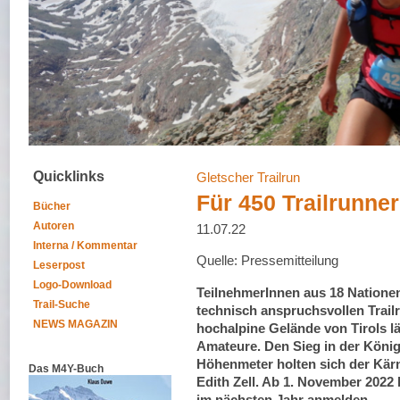
Quicklinks
Gletscher Trailrun
Für 450 Trailrunne
Bücher
Autoren
11.07.22
Interna / Kommentar
Quelle: Pressemitteilung
Leserpost
Logo-Download
TeilnehmerInnen aus 18 Nationen
Trail-Suche
technisch anspruchsvollen Trail
NEWS MAGAZIN
hochalpine Gelände von Tirols lä
Amateure. Den Sieg in der König
Höhenmeter holten sich der Kärnt
Das M4Y-Buch
Edith Zell. Ab 1. November 2022
im nächsten Jahr anmelden.