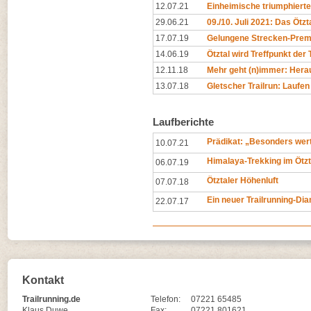
12.07.21
Einheimische triumphierten
29.06.21
09./10. Juli 2021: Das Ötzta
17.07.19
Gelungene Strecken-Premi
14.06.19
Ötztal wird Treffpunkt der 
12.11.18
Mehr geht (n)immer: Hera
13.07.18
Gletscher Trailrun: Laufen
Laufberichte
Prädikat: „Besonders wert
10.07.21
Himalaya-Trekking im Ötzt
06.07.19
Ötztaler Höhenluft
07.07.18
Ein neuer Trailrunning-Di
22.07.17
Kontakt
Trailrunning.de
Telefon:
07221 65485
Klaus Duwe
Fax:
07221 801621