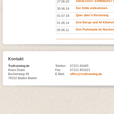
ABGESAGT: ERINNERST D
27.06.20
Der Hölle entkommen
30.06.19
Quer über'n Rennsteig
01.07.18
Drei Berge und 44 Kilomet
01.06.14
Den Pummpälz im Nacken
05.06.11
Kontakt
Trailrunning.de
Telefon:
07221 65485
Klaus Duwe
Fax:
07221 801621
Buchenweg 49
E-Mail:
office@trailrunning.de
76532 Baden-Baden