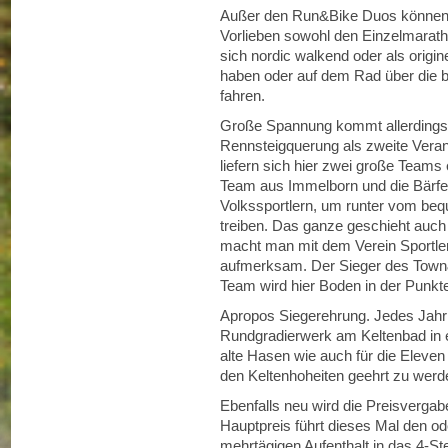
Außer den Run&Bike Duos können al
Vorlieben sowohl den Einzelmaratho
sich nordic walkend oder als origi
haben oder auf dem Rad über die 
fahren.
Große Spannung kommt allerdings be
Rennsteigquerung als zweite Veran
liefern sich hier zwei große Teams
Team aus Immelborn und die Bärfe
Volkssportlern, um runter vom be
treiben. Das ganze geschieht auch
macht man mit dem Verein Sportler
aufmerksam. Der Sieger des Town&
Team wird hier Boden in der Punk
Apropos Siegerehrung. Jedes Jahr
Rundgradierwerk am Keltenbad in e
alte Hasen wie auch für die Eleve
den Keltenhoheiten geehrt zu wer
Ebenfalls neu wird die Preisvergabe
Hauptpreis führt dieses Mal den od
mehrtägigen Aufenthalt in das 4-St