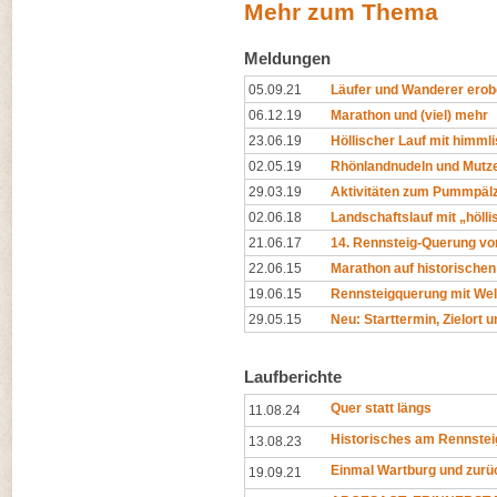
Mehr zum Thema
Meldungen
05.09.21
Läufer und Wanderer erob
06.12.19
Marathon und (viel) mehr
23.06.19
Höllischer Lauf mit himml
02.05.19
Rhönlandnudeln und Mutz
29.03.19
Aktivitäten zum Pummpälz
02.06.18
Landschaftslauf mit „höll
21.06.17
14. Rennsteig-Querung vo
22.06.15
Marathon auf historischen
19.06.15
Rennsteigquerung mit Wel
29.05.15
Neu: Starttermin, Zielort 
Laufberichte
Quer statt längs
11.08.24
Historisches am Rennstei
13.08.23
Einmal Wartburg und zurü
19.09.21