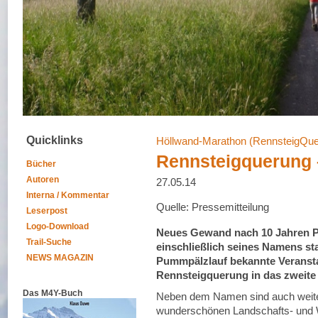
Quicklinks
Höllwand-Marathon (RennsteigQue
Rennsteigquerung 
Bücher
Autoren
27.05.14
Interna / Kommentar
Quelle: Pressemitteilung
Leserpost
Logo-Download
Neues Gewand nach 10 Jahren P
Trail-Suche
einschließlich seines Namens sta
NEWS MAGAZIN
Pummpälzlauf bekannte Veranst
Rennsteigquerung in das zweite
Das M4Y-Buch
Neben dem Namen sind auch weite
wunderschönen Landschafts- und 