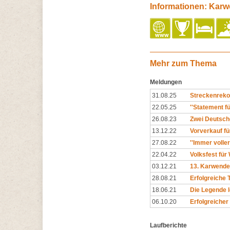
Informationen: Kar
Mehr zum Thema
Meldungen
31.08.25
Streckenreko
22.05.25
''Statement f
26.08.23
Zwei Deutsch
13.12.22
Vorverkauf fü
27.08.22
''Immer voller
22.04.22
Volksfest für
03.12.21
13. Karwende
28.08.21
Erfolgreiche
18.06.21
Die Legende l
06.10.20
Erfolgreiche
Laufberichte