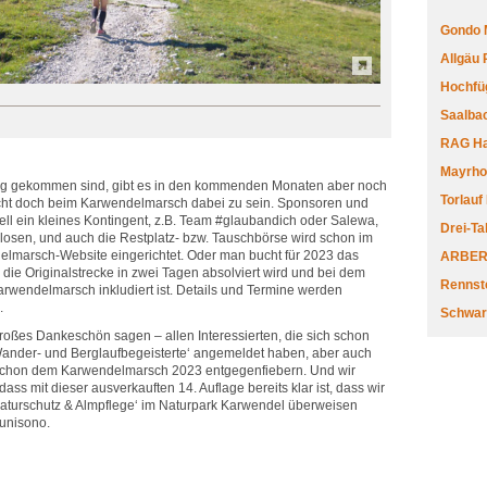
Gondo 
Allgäu
Hochfüg
Saalbac
RAG Har
Mayrhofe
 Zug gekommen sind, gibt es in den kommenden Monaten aber noch
Torlauf
eicht doch beim Karwendelmarsch dabei zu sein. Sponsoren und
onell ein kleines Kontingent, z.B. Team #glaubandich oder Salewa,
Drei-Ta
losen, und auch die Restplatz- bzw. Tauschbörse wird schon im
elmarsch-Website eingerichtet. Oder man bucht für 2023 das
ARBERL
die Originalstrecke in zwei Tagen absolviert wird und bei dem
Rennste
Karwendelmarsch inkludiert ist. Details und Termine werden
.
Schwar
großes Dankeschön sagen – allen Interessierten, die sich schon
ür Wander- und Berglaufbegeisterte‘ angemeldet haben, aber auch
s schon dem Karwendelmarsch 2023 entgegenfiebern. Und wir
ss mit dieser ausverkauften 14. Auflage bereits klar ist, dass wir
‚Naturschutz & Almpflege‘ im Naturpark Karwendel überweisen
 unisono.