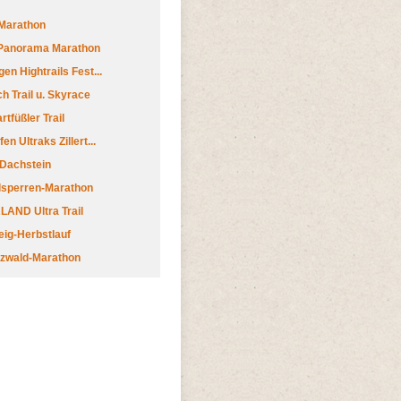
Marathon
 Panorama Marathon
en Hightrails Fest...
h Trail u. Skyrace
tfüßler Trail
n Ultraks Zillert...
 Dachstein
lsperren-Marathon
AND Ultra Trail
ig-Herbstlauf
zwald-Marathon