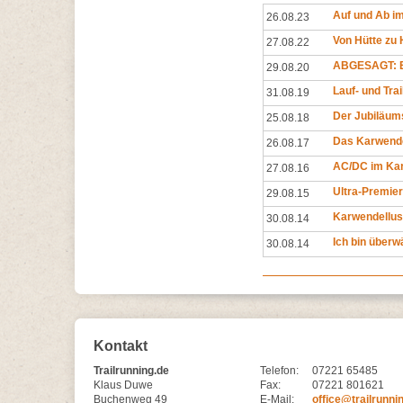
Auf und Ab i
26.08.23
Von Hütte zu 
27.08.22
ABGESAGT: E
29.08.20
Lauf- und Tra
31.08.19
Der Jubiläu
25.08.18
Das Karwendel
26.08.17
AC/DC im Ka
27.08.16
Ultra-Premier
29.08.15
Karwendellus
30.08.14
Ich bin überwä
30.08.14
Kontakt
Trailrunning.de
Telefon:
07221 65485
Klaus Duwe
Fax:
07221 801621
Buchenweg 49
E-Mail:
office@trailrunni