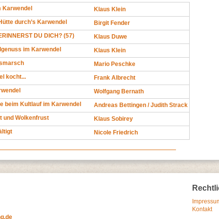
m Karwendel
Klaus Klein
Hütte durch’s Karwendel
Birgit Fender
RINNERST DU DICH? (57)
Klaus Duwe
ilgenuss im Karwendel
Klaus Klein
msmarsch
Mario Peschke
 kocht...
Frank Albrecht
rwendel
Wolfgang Bernath
e beim Kultlauf im Karwendel
Andreas Bettingen / Judith Strack
t und Wolkenfrust
Klaus Sobirey
ltigt
Nicole Friedrich
Rechtl
Impressum
Kontakt
ng.de