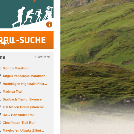
Trail-Suche
ine
» Weitere
6
Gondo Marathon
6
Allgäu Panorama Marathon
6
Hochfügen Hightrails Fest...
6
Madrisa Trail
6
Saalbach Trail u. Skyrace
6
100 Meilen Berlin (Mauerw...
6
RAG Hartfüßler Trail
6
Churfirsten Trail Run
6
Mayrhofen Ultraks Zillert...