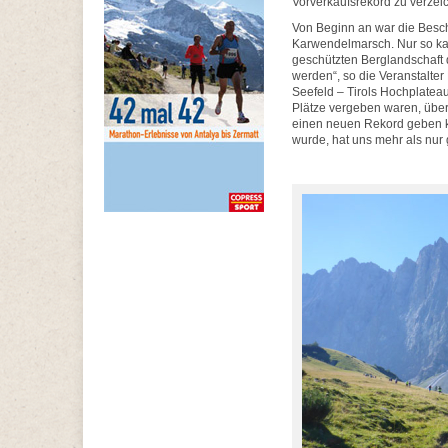
Vorverkaufsrekord zu verzei
Von Beginn an war die Besch
Karwendelmarsch. Nur so kann
geschützten Berglandschaft 
werden“, so die Veranstalte
Seefeld – Tirols Hochplateau
Plätze vergeben waren, überr
einen neuen Rekord geben kö
wurde, hat uns mehr als nur g