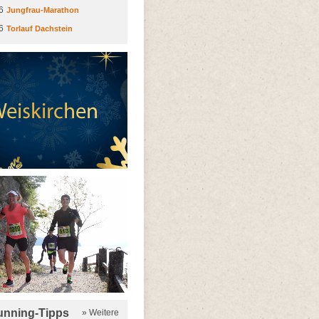
6
Jungfrau-Marathon
6
Torlauf Dachstein
running-Tipps
» Weitere