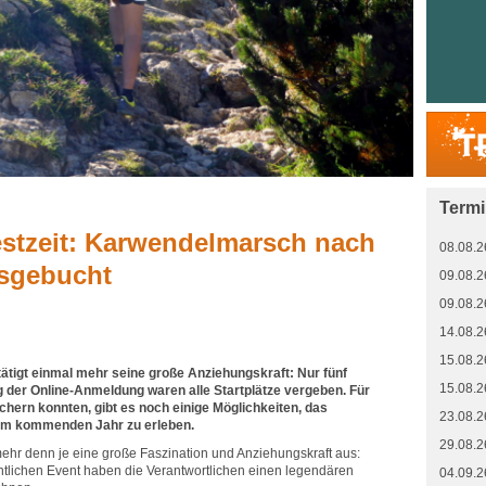
Term
stzeit: Karwendelmarsch nach
08.08.2
sgebucht
09.08.2
09.08.2
14.08.2
15.08.2
tigt einmal mehr seine große Anziehungskraft: Nur fünf
15.08.2
 der Online-Anmeldung waren alle Startplätze vergeben. Für
sichern konnten, gibt es noch einige Möglichkeiten, das
23.08.2
im kommenden Jahr zu erleben.
29.08.2
hr denn je eine große Faszination und Anziehungskraft aus:
tlichen Event haben die Verantwortlichen einen legendären
04.09.2