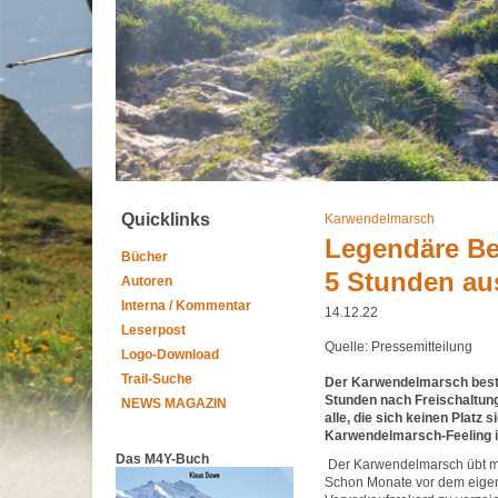
Quicklinks
Karwendelmarsch
Legendäre Be
Bücher
5 Stunden au
Autoren
Interna / Kommentar
14.12.22
Leserpost
Quelle: Pressemitteilung
Logo-Download
Trail-Suche
Der Karwendelmarsch bestä
Stunden nach Freischaltung
NEWS MAGAZIN
alle, die sich keinen Platz 
Karwendelmarsch-Feeling 
Das M4Y-Buch
Der Karwendelmarsch übt me
Schon Monate vor dem eigen