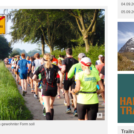
04.09.2
05.09.2
 gewohnter Form soll
Trail