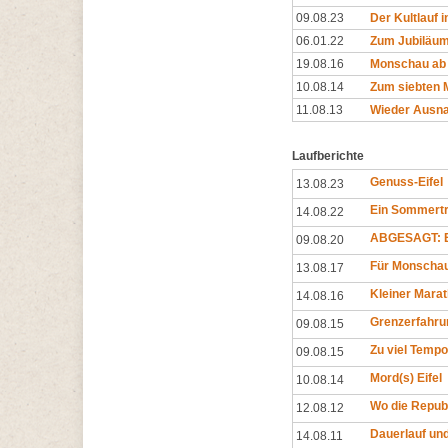
09.08.23
Der Kultlauf i
06.01.22
Zum Jubiläum
19.08.16
Monschau ab 
10.08.14
Zum siebten M
11.08.13
Wieder Ausnah
Laufberichte
Genuss-Eifel
13.08.23
Ein Sommertra
14.08.22
ABGESAGT: E
09.08.20
Für Monschau 
13.08.17
Kleiner Mara
14.08.16
Grenzerfahru
09.08.15
Zu viel Tempo
09.08.15
Mord(s) Eifel
10.08.14
Wo die Republ
12.08.12
Dauerlauf un
14.08.11