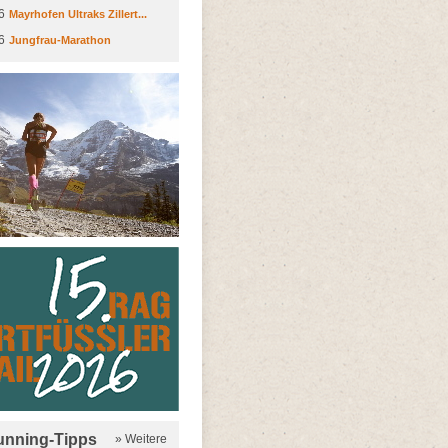
6
Mayrhofen Ultraks Zillert...
6
Jungfrau-Marathon
running-Tipps
» Weitere