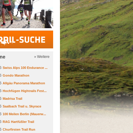
Trail-Suche
ine
» Weitere
6
Swiss Alps 100 Endurance ...
6
Gondo Marathon
6
Allgäu Panorama Marathon
6
Hochfügen Hightrails Fest...
6
Madrisa Trail
6
Saalbach Trail u. Skyrace
6
100 Meilen Berlin (Mauerw...
6
RAG Hartfüßler Trail
6
Churfirsten Trail Run