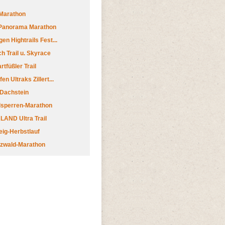
Marathon
 Panorama Marathon
en Hightrails Fest...
h Trail u. Skyrace
tfüßler Trail
n Ultraks Zillert...
 Dachstein
lsperren-Marathon
AND Ultra Trail
ig-Herbstlauf
zwald-Marathon