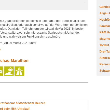
Gondo 
Allgäu
Hochfüg
ich 8. August können jedoch alle Liebhaber des Landschaftslaufes
iginalstrecken, oder auch sonst wo auf der Welt, ihren persönlichen
Saalbac
fen. Damit den Teilnehmern der „virtual MoMa 2021“ in bester
RAG Har
 Veranstalter zwei sehr interessante Startpacks mit Urkunde,
ille und wahlweisem Funktionsshirt geschnürt.
Mayrhofe
m „virtual MoMa 2021 unter
Torlauf
e
Drei-Ta
ARBERL
schau-Marathon
Rennste
Schwar
athon vor historischem Rekord
d beim 56k-Ultralauf