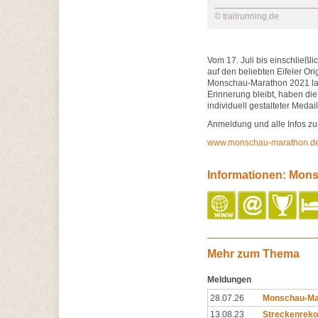
© trailrunning.de
Vom 17. Juli bis einschließl
auf den beliebten Eifeler Or
Monschau-Marathon 2021 lau
Erinnerung bleibt, haben die
individuell gestalteter Meda
Anmeldung und alle Infos zu
www.monschau-marathon.d
Informationen: Mon
Mehr zum Thema
Meldungen
28.07.26
Monschau-Mar
13.08.23
Streckenrekor