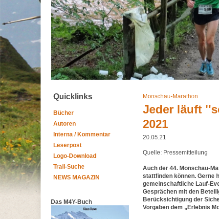
Quicklinks
Monschau-Marathon
Jeder läuft '
Bücher
2021
Autoren
Interna / Kommentar
20.05.21
Leserpost
Quelle: Pressemitteilung
Logo-Download
Trail-Suche
Auch der 44. Monschau-Mar
stattfinden können. Gerne h
NEWS MAGAZIN
gemeinschaftliche Lauf-Eve
Gesprächen mit den Beteilig
Berücksichtigung der Sic
Das M4Y-Buch
Vorgaben dem „Erlebnis Mo