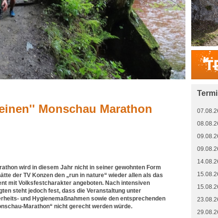
Term
'seinen'' Monschau Marathon
07.08.2
08.08.2
09.08.2
09.08.2
14.08.2
athon wird in diesem Jahr nicht in seiner gewohnten Form
15.08.2
ätte der TV Konzen den „run in nature“ wieder allen als das
nt mit Volksfestcharakter angeboten. Nach intensiven
15.08.2
ten steht jedoch fest, dass die Veranstaltung unter
herheits- und Hygienemaßnahmen sowie den entsprechenden
23.08.2
nschau-Marathon“ nicht gerecht werden würde.
29.08.2