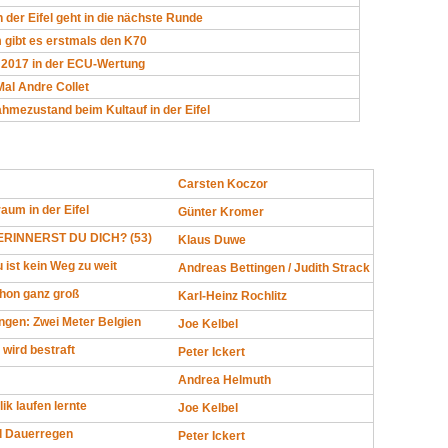
n der Eifel geht in die nächste Runde
 gibt es erstmals den K70
2017 in der ECU-Wertung
al Andre Collet
mezustand beim Kultauf in der Eifel
Carsten Koczor
um in der Eifel
Günter Kromer
RINNERST DU DICH? (53)
Klaus Duwe
ist kein Weg zu weit
Andreas Bettingen / Judith Strack
thon ganz groß
Karl-Heinz Rochlitz
ngen: Zwei Meter Belgien
Joe Kelbel
 wird bestraft
Peter Ickert
Andrea Helmuth
ik laufen lernte
Joe Kelbel
d Dauerregen
Peter Ickert