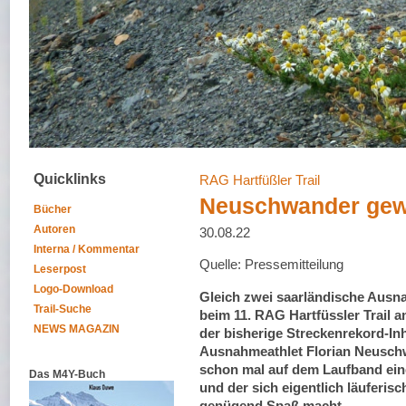
Quicklinks
RAG Hartfüßler Trail
Neuschwander gewi
Bücher
Autoren
30.08.22
Interna / Kommentar
Quelle: Pressemitteilung
Leserpost
Logo-Download
Gleich zwei saarländische Ausn
Trail-Suche
beim 11. RAG Hartfüssler Trail 
NEWS MAGAZIN
der bisherige Streckenrekord-Inha
Ausnahmeathlet Florian Neuschw
schon mal auf dem Laufband eine
Das M4Y-Buch
und der sich eigentlich läuferisc
genügend Spaß macht.