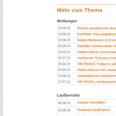
Mehr zum Thema
Meldungen
25.08.25
Restlos ausgebuchte Verans
18.08.25
Hartfüßler Trail ausgebuch
10.06.25
Halden Mohikaner, Extrem-
05.08.24
Hatfüßler können wieder d
29.03.24
Halden-Inferno: Extreml
31.07.23
Hartfüssler Trail zum erst
25.04.23
VIKI PEAKS: Trailparty auf
04.04.23
Halden Inferno: Das Saarp
18.08.22
Saarländisches Duell beim 
27.07.22
VIKI PEAKS, ein Bergsprin
Laufberichte
Auweia! Hartfüßler!
30.08.20
Hauptsach gudd gess!
25.08.19