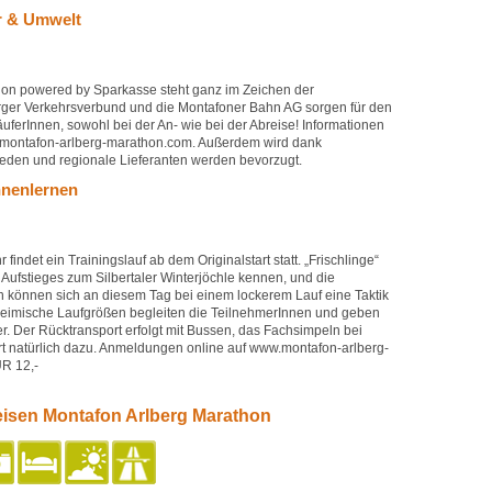
r & Umwelt
hon powered by Sparkasse steht ganz im Zeichen der
erger Verkehrsverbund und die Montafoner Bahn AG sorgen für den
uferInnen, sowohl bei der An- wie bei der Abreise! Informationen
.montafon-arlberg-marathon.com. Außerdem wird dank
den und regionale Lieferanten werden bevorzugt.
nnenlernen
findet ein Trainingslauf ab dem Originalstart statt. „Frischlinge“
Aufstieges zum Silbertaler Winterjöchle kennen, und die
en können sich an diesem Tag bei einem lockerem Lauf eine Taktik
Heimische Laufgrößen begleiten die TeilnehmerInnen und geben
r. Der Rücktransport erfolgt mit Bussen, das Fachsimpeln bei
rt natürlich dazu. Anmeldungen online auf www.montafon-arlberg-
R 12,-
feisen Montafon Arlberg Marathon