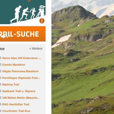
Trail-Suche
ine
» Weitere
6
Swiss Alps 100 Endurance ...
6
Gondo Marathon
6
Allgäu Panorama Marathon
6
Hochfügen Hightrails Fest...
6
Madrisa Trail
6
Saalbach Trail u. Skyrace
6
100 Meilen Berlin (Mauerw...
6
RAG Hartfüßler Trail
6
Churfirsten Trail Run