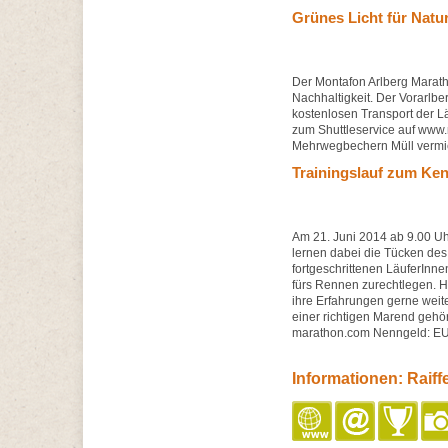
Grünes Licht für Natu
Der Montafon Arlberg Marat
Nachhaltigkeit. Der Vorarlb
kostenlosen Transport der Lä
zum Shuttleservice auf www
Mehrwegbechern Müll vermie
Trainingslauf zum Ke
Am 21. Juni 2014 ab 9.00 Uhr 
lernen dabei die Tücken des 
fortgeschrittenen LäuferInn
fürs Rennen zurechtlegen. 
ihre Erfahrungen gerne weite
einer richtigen Marend gehö
marathon.com Nenngeld: EU
Informationen: Raif