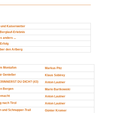
 und Kaiserwetter
 Berglauf-Erlebnis
es anders ...
 Erfolg
ber den Arlberg
m Montafon
Markus Pitz
für Genießer
Klaus Sobirey
RINNERST DU DICH? (43)
Anton Lautner
en Bergen
Mario Bartkowski
gemacht
Anton Lautner
g nach Tirol
Anton Lautner
 und Schnupper-Trail
Günter Kromer