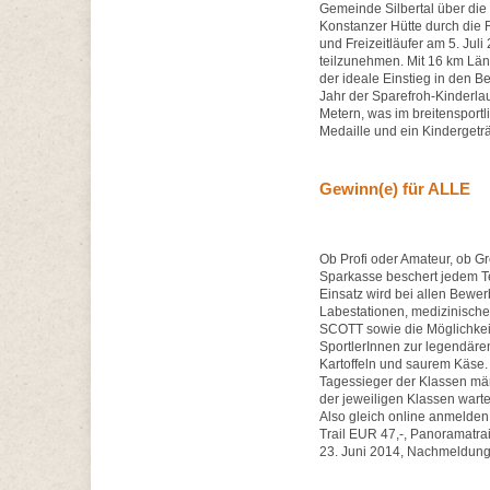
Gemeinde Silbertal über die
Konstanzer Hütte durch die 
und Freizeitläufer am 5. Jul
teilzunehmen. Mit 16 km Län
der ideale Einstieg in den Be
Jahr der Sparefroh-Kinderlauf
Metern, was im breitensport
Medaille und ein Kindergetr
Gewinn(e) für ALLE
Ob Profi oder Amateur, ob G
Sparkasse beschert jedem T
Einsatz wird bei allen Bewer
Labestationen, medizinische 
SCOTT sowie die Möglichkei
SportlerInnen zur legendäre
Kartoffeln und saurem Käse
Tagessieger der Klassen män
der jeweiligen Klassen wart
Also gleich online anmelden 
Trail EUR 47,-, Panoramatrai
23. Juni 2014, Nachmeldung