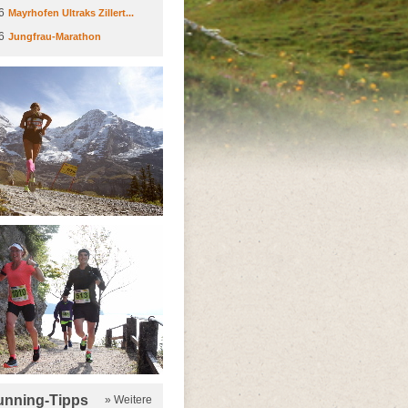
6
Mayrhofen Ultraks Zillert...
6
Jungfrau-Marathon
running-Tipps
» Weitere