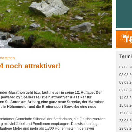
Term
 Marathon
 noch attraktiver!
07.08.2
08.08.2
09.08.2
09.08.2
der-Marathon geht bzw. läuft heuer in seine 12. Auflage: Der
powered by Sparkasse ist ein attraktiver Klassiker für
14.08.2
n St. Anton am Arlberg eine ganz neue Strecke, der Marathon
15.08.2
ehr Höhenmeter und die Breitensport-Bewerbe eine neue
15.08.2
 Montafoner Gemeinde Silbertal der Startschuss, die Finisher werden
23.08.2
berg mit viel Jubel und Emotionen empfangen. Dazwischen liegen
elaufene Meter und mehr als 1.300 Höhenmeter in den zwei
29.08.2