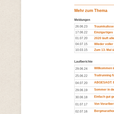
Mehr zum Thema
Meldungen
26.06.23
Traumkulisse
17.06.22
Einzigartiges
01.07.20
2020 läuft all
04.07.15
Wieder voller
10.03.15
Zum 13. Mal ü
Laufberichte
Willkommen i
29.06.24
Trailrunning 
25.06.22
ABGESAGT: E
04.07.20
Sommer in d
29.06.19
Einfach gut 
30.06.18
Von Vorarlber
01.07.17
Bergmarathon
02.07.16