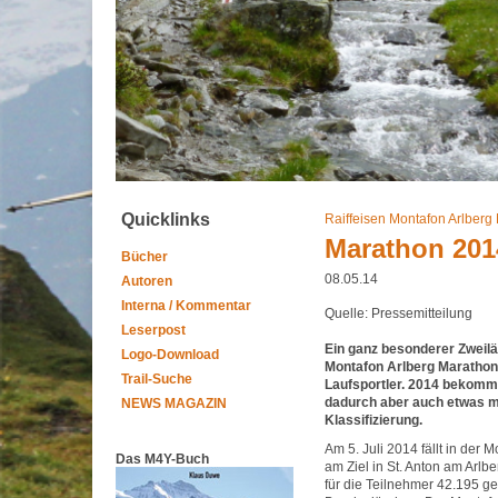
Quicklinks
Raiffeisen Montafon Arlberg
Marathon 2014
Bücher
08.05.14
Autoren
Interna / Kommentar
Quelle: Pressemitteilung
Leserpost
Ein ganz besonderer Zweilän
Logo-Download
Montafon Arlberg Marathon 
Trail-Suche
Laufsportler. 2014 bekomme
dadurch aber auch etwas m
NEWS MAGAZIN
Klassifizierung.
Am 5. Juli 2014 fällt in der
Das M4Y-Buch
am Ziel in St. Anton am Arl
für die Teilnehmer 42.195 g