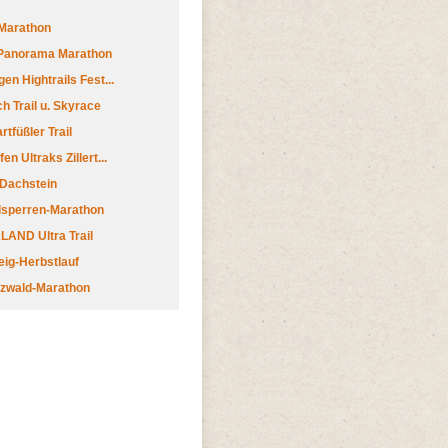
Marathon
 Panorama Marathon
en Hightrails Fest...
h Trail u. Skyrace
tfüßler Trail
n Ultraks Zillert...
 Dachstein
lsperren-Marathon
AND Ultra Trail
ig-Herbstlauf
zwald-Marathon