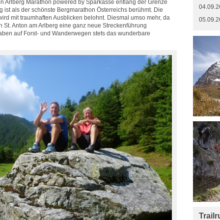
n Arlberg Marathon powered by Sparkasse entlang der Grenze
04.09.2
g ist als der schönste Bergmarathon Österreichs berühmt. Die
wird mit traumhaften Ausblicken belohnt. Diesmal umso mehr, da
05.09.2
 St. Anton am Arlberg eine ganz neue Streckenführung
haben auf Forst- und Wanderwegen stets das wunderbare
Trail