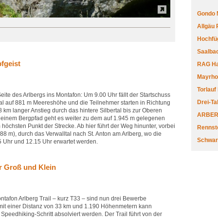
Gondo 
Allgäu
Hochfüg
Saalbac
fgeist
RAG Har
Mayrhofe
Torlauf
eite des Arlbergs ins Montafon: Um 9.00 Uhr fällt der Startschuss
Drei-Ta
l auf 881 m Meereshöhe und die Teilnehmer starten in Richtung
8 km langer Anstieg durch das hintere Silbertal bis zur Oberen
ARBERL
f einem Bergpfad geht es weiter zu dem auf 1.945 m gelegenen
 höchsten Punkt der Strecke. Ab hier führt der Weg hinunter, vorbei
Rennste
88 m), durch das Verwalltal nach St. Anton am Arlberg, wo die
Schwar
5 Uhr und 12.15 Uhr erwartet werden.
r Groß und Klein
afon Arlberg Trail – kurz T33 – sind nun drei Bewerbe
it einer Distanz von 33 km und 1.190 Höhenmetern kann
Speedhiking-Schritt absolviert werden. Der Trail führt von der