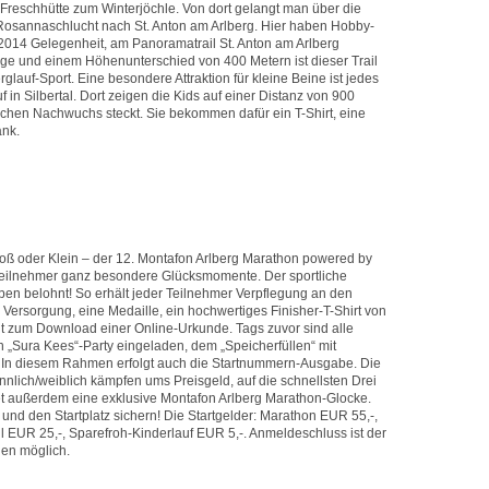
 Freschhütte zum Winterjöchle. Von dort gelangt man über die
Rosannaschlucht nach St. Anton am Arlberg. Hier haben Hobby-
i 2014 Gelegenheit, am Panoramatrail St. Anton am Arlberg
ge und einem Höhenunterschied von 400 Metern ist dieser Trail
rglauf-Sport. Eine besondere Attraktion für kleine Beine ist jedes
 in Silbertal. Dort zeigen die Kids auf einer Distanz von 900
lichen Nachwuchs steckt. Sie bekommen dafür ein T-Shirt, eine
änk.
roß oder Klein – der 12. Montafon Arlberg Marathon powered by
eilnehmer ganz besondere Glücksmomente. Der sportliche
ben belohnt! So erhält jeder Teilnehmer Verpflegung an den
Versorgung, eine Medaille, ein hochwertiges Finisher-T-Shirt von
t zum Download einer Online-Urkunde. Tags zuvor sind alle
n „Sura Kees“-Party eingeladen, dem „Speicherfüllen“ mit
. In diesem Rahmen erfolgt auch die Startnummern-Ausgabe. Die
nlich/weiblich kämpfen ums Preisgeld, auf die schnellsten Drei
et außerdem eine exklusive Montafon Arlberg Marathon-Glocke.
und den Startplatz sichern! Die Startgelder: Marathon EUR 55,-,
l EUR 25,-, Sparefroh-Kinderlauf EUR 5,-. Anmeldeschluss ist der
en möglich.