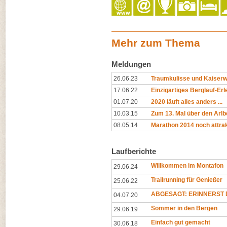
Mehr zum Thema
Meldungen
26.06.23
Traumkulisse und Kaiserw
17.06.22
Einzigartiges Berglauf-Erl
01.07.20
2020 läuft alles anders ...
10.03.15
Zum 13. Mal über den Arlb
08.05.14
Marathon 2014 noch attrak
Laufberichte
Willkommen im Montafon
29.06.24
Trailrunning für Genießer
25.06.22
ABGESAGT: ERINNERST D
04.07.20
Sommer in den Bergen
29.06.19
Einfach gut gemacht
30.06.18