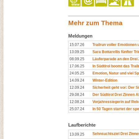
Mehr zum Thema
Meldungen
15.07.26
Trailrun voller Emotionen u
13.09.25
Sara Bottarellis fünfter Tr
08.09.25
Läuferparade an den Drei 
17.06.25
In Südtirol boomt das Trai
24.05.25
Emotion, Natur und viel Sp
14.09.24
Winter-Edition
12.09.24
Sicherheit geht vor: Der Sü
29.08.24
Der Südtirol Drei Zinnen Alp
12.08.24
Vorjahressiegerin auf Rek
25.07.24
In 50 Tagen startet der spe
Laufberichte
Sehnsuchtsziel Drei Zinne
13.09.25