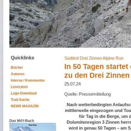
Quicklinks
Südtirol Drei Zinnen Alpine Run
In 50 Tagen startet
Bücher
zu den Drei Zinnen
Autoren
Interna / Kommentar
25.07.24
Leserpost
Logo-Download
Quelle: Pressemitteilung
Trail-Suche
Nach wetterbedingten Anlaufsch
NEWS MAGAZIN
mittlerweile eingezogen und Tou
für Tag in die Berge, um d
Das M4Y-Buch
Dolomitenregion 3 Zinnen herrs
wird in genau 50 Tagen – am S