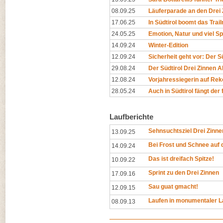
08.09.25
Läuferparade an den Drei 
17.06.25
In Südtirol boomt das Trai
24.05.25
Emotion, Natur und viel Sp
14.09.24
Winter-Edition
12.09.24
Sicherheit geht vor: Der Sü
29.08.24
Der Südtirol Drei Zinnen Alp
12.08.24
Vorjahressiegerin auf Rek
28.05.24
Auch in Südtirol fängt de
Laufberichte
Sehnsuchtsziel Drei Zinne
13.09.25
Bei Frost und Schnee auf d
14.09.24
Das ist dreifach Spitze!
10.09.22
Sprint zu den Drei Zinnen
17.09.16
Sau guat gmacht!
12.09.15
Laufen in monumentaler L
08.09.13