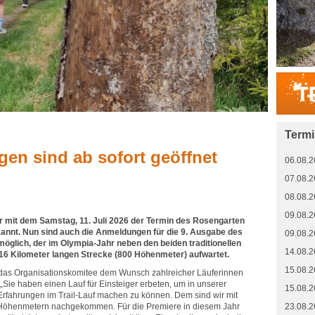
Term
g
en sind ab sofort geöffnet
06.08.2
07.08.2
08.08.2
09.08.2
 mit dem Samstag, 11. Juli 2026 der Termin des Rosengarten
annt. Nun sind auch die Anmeldungen für die 9. Ausgabe des
09.08.2
 möglich, der im Olympia-Jahr neben den beiden traditionellen
14.08.2
 16 Kilometer langen Strecke (800 Höhenmeter) aufwartet.
15.08.2
t das Organisationskomitee dem Wunsch zahlreicher Läuferinnen
ie haben einen Lauf für Einsteiger erbeten, um in unserer
15.08.2
Erfahrungen im Trail-Lauf machen zu können. Dem sind wir mit
Höhenmetern nachgekommen. Für die Premiere in diesem Jahr
23.08.2