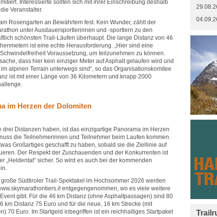
imitiert. Interessierte sollten sich mit ihrer Einschreibung deshalb
29.08.2
die Veranstalter.
04.09.2
 am Rosengarten an Bewährtem fest. Kein Wunder, zählt der
athon unter Ausdauersportlerinnen und -sportlern zu den
ftlich schönsten Trail-Läufen überhaupt. Die lange Distanz von 46
henmetern ist eine echte Herausforderung. „Hier sind eine
 Schwindelfreiheit Voraussetzung, um teilzunehmen zu können.
tsache, dass hier kein einziger Meter auf Asphalt gelaufen wird und
 im alpinen Terrain unterwegs sind“, so das Organisationskomitee
stanz ist mit einer Länge von 36 Kilometern und knapp 2000
allenge.
ma im Herzen der Dolomiten
e drei Distanzen haben, ist das einzigartige Panorama im Herzen
enuss die Teilnehmerinnen und Teilnehmer beim Laufen kommen.
as Großartiges geschafft zu haben, sobald sie die Ziellinie auf
queren. Der Respekt der Zuschauenden und der Konkurrenten ist
er „Heldentat“ sicher. So wird es auch bei der kommenden
in.
s große Südtiroler Trail-Spektakel im Hochsommer 2026 werden
e www.skymarathontiers.it entgegengenommen, wo es viele weitere
 Event gibt. Für die 46 km Distanz (ohne Asphaltpassagen) sind 80
36 km Distanz 75 Euro und für die neue, 16 km Strecke (mit
70 Euro. Im Startgeld inbegriffen ist ein reichhaltiges Startpaket
Trail