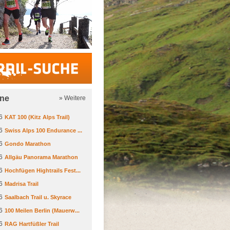
Trail-Suche
ine
» Weitere
6
KAT 100 (Kitz Alps Trail)
6
Swiss Alps 100 Endurance ...
6
Gondo Marathon
6
Allgäu Panorama Marathon
6
Hochfügen Hightrails Fest...
6
Madrisa Trail
6
Saalbach Trail u. Skyrace
6
100 Meilen Berlin (Mauerw...
6
RAG Hartfüßler Trail