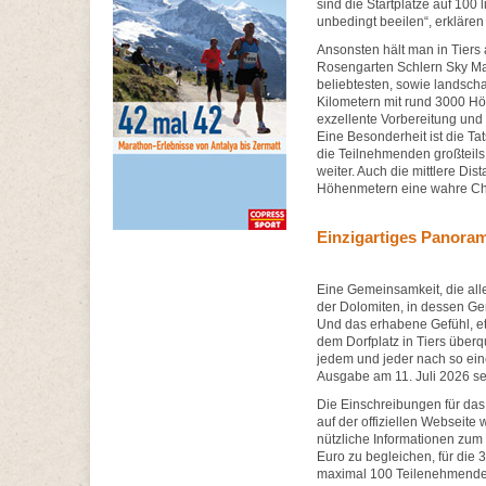
sind die Startplätze auf 100 l
unbedingt beeilen“, erklären 
Ansonsten hält man in Tiers
Rosengarten Schlern Sky Mar
beliebtesten, sowie landscha
Kilometern mit rund 3000 Hö
exzellente Vorbereitung und
Eine Besonderheit ist die Ta
die Teilnehmenden großteils
weiter. Auch die mittlere Di
Höhenmetern eine wahre Ch
Einzigartiges Panora
Eine Gemeinsamkeit, die all
der Dolomiten, in dessen G
Und das erhabene Gefühl, etw
dem Dorfplatz in Tiers über
jedem und jeder nach so ein
Ausgabe am 11. Juli 2026 se
Die Einschreibungen für da
auf der offiziellen Webseit
nützliche Informationen zum
Euro zu begleichen, für die 
maximal 100 Teilenehmenden) 