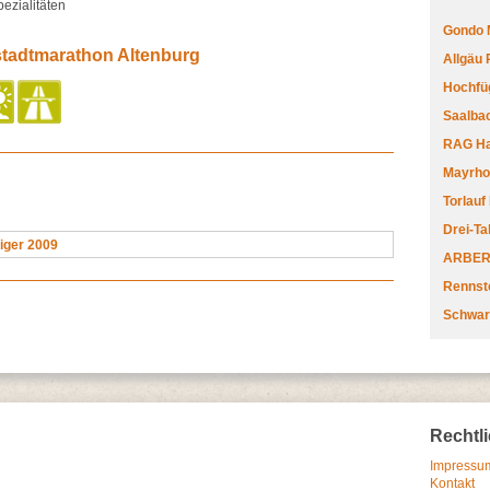
ezialitäten
Gondo 
stadtmarathon Altenburg
Allgäu
Hochfüg
Saalbac
RAG Har
Mayrhofe
Torlauf
Drei-Ta
iger 2009
ARBERL
Rennste
Schwar
Rechtl
Impressum
Kontakt