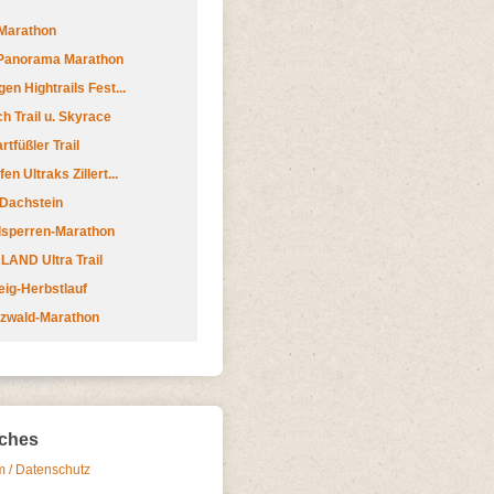
Marathon
 Panorama Marathon
en Hightrails Fest...
h Trail u. Skyrace
tfüßler Trail
n Ultraks Zillert...
 Dachstein
lsperren-Marathon
AND Ultra Trail
ig-Herbstlauf
zwald-Marathon
iches
 / Datenschutz