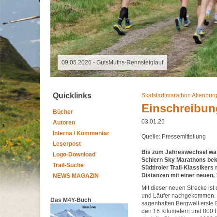
06.08.2026 - Special Event
Quicklinks
Skatstadtmarathon Altenbur
Einschreibung
Bücher
03.01.26
Autoren
Interna / Kommentar
Quelle: Pressemitteilung
Leserpost
Bis zum Jahreswechsel war
Logo-Download
Schlern Sky Marathons bek
Trail-Suche
Südtiroler Trail-Klassikers
Distanzen mit einer neuen,
NEWS MAGAZIN
Mit dieser neuen Strecke is
und Läufer nachgekommen. „S
Das M4Y-Buch
sagenhaften Bergwelt erste 
den 16 Kilometern und 800 