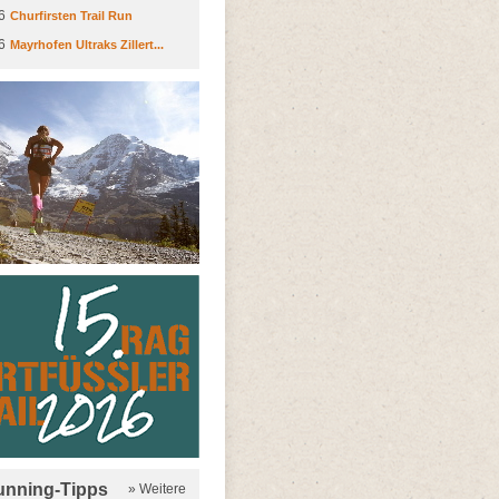
6
Churfirsten Trail Run
6
Mayrhofen Ultraks Zillert...
running-Tipps
» Weitere