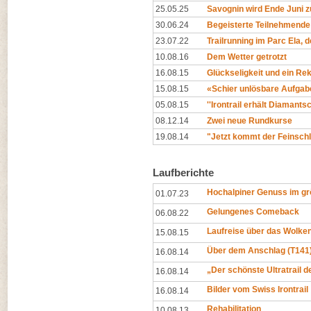
25.05.25
Savognin wird Ende Juni z
30.06.24
Begeisterte Teilnehmende
23.07.22
Trailrunning im Parc Ela, 
10.08.16
Dem Wetter getrotzt
16.08.15
Glückseligkeit und ein Re
15.08.15
«Schier unlösbare Aufgab
05.08.15
''Irontrail erhält Diamantsch
08.12.14
Zwei neue Rundkurse
19.08.14
"Jetzt kommt der Feinschli
Laufberichte
Hochalpiner Genuss im gr
01.07.23
Gelungenes Comeback
06.08.22
Laufreise über das Wolk
15.08.15
Über dem Anschlag (T141
16.08.14
„Der schönste Ultratrail d
16.08.14
Bilder vom Swiss Irontrail
16.08.14
Rehabilitation
10.08.13