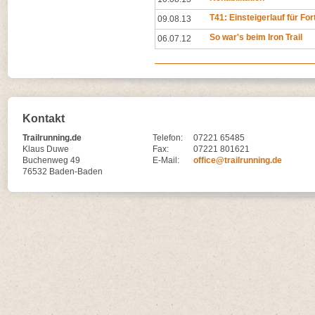
T41: Einsteigerlauf für Fo
09.08.13
So war's beim Iron Trail
06.07.12
Kontakt
Trailrunning.de
Telefon:
07221 65485
Klaus Duwe
Fax:
07221 801621
Buchenweg 49
E-Mail:
office@trailrunning.de
76532 Baden-Baden