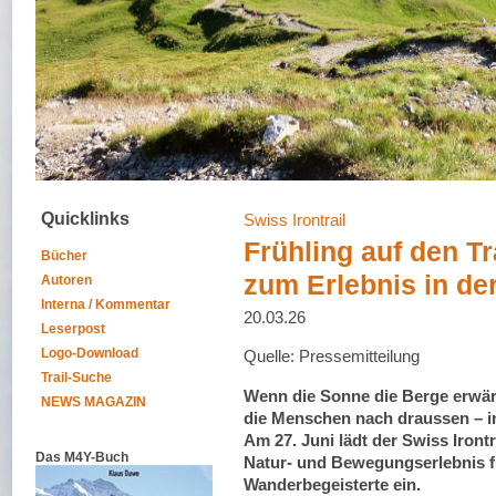
Quicklinks
Swiss Irontrail
Frühling auf den Tra
Bücher
zum Erlebnis in der
Autoren
Interna / Kommentar
20.03.26
Leserpost
Logo-Download
Quelle: Pressemitteilung
Trail-Suche
Wenn die Sonne die Berge erwär
NEWS MAGAZIN
die Menschen nach draussen – in 
Am 27. Juni lädt der Swiss Iront
Das M4Y-Buch
Natur- und Bewegungserlebnis f
Wanderbegeisterte ein.