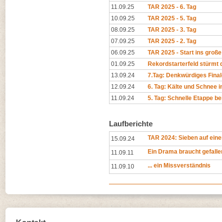
11.09.25
TAR 2025 - 6. Tag
10.09.25
TAR 2025 - 5. Tag
08.09.25
TAR 2025 - 3. Tag
07.09.25
TAR 2025 - 2. Tag
06.09.25
TAR 2025 - Start ins groß
01.09.25
Rekordstarterfeld stürmt 
13.09.24
7.Tag: Denkwürdiges Final
12.09.24
6. Tag: Kälte und Schnee i
11.09.24
5. Tag: Schnelle Etappe b
Laufberichte
TAR 2024: Sieben auf einen
15.09.24
Ein Drama braucht gefall
11.09.11
... ein Missverständnis
11.09.10