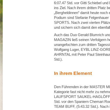
6:07.47 Std. vor Gitti Schiebel
ins Ziel. Nach ihrem dritten Platz 
„Bergheldinnen“ damit heute noch 
Podium sind Stefanie Felgenhaue
SPORTS. Nach zwei vierten Plätzen
und sichern sich damit den ebenfal
Auch das Duo Gerald Blumrich un
MAGAZIN ließ seinen Verfolgern he
unangefochten zum dritten Tagessie
Wolfgang Luger, EYBL LINZ-GOR
AHRNTAL mit Peter Paul Steinhaus
Std.).
In ihrem Element
Den Führenden in der MASTER MEN
Kategorie fast nicht mehr zu nehm
LAUFSPORT SAUKEL-HAGLÖFFS, fü
Std. vor den Spaniern Chemari Rod
TEAM BUFF, (5:43.32 Std.). Nach i