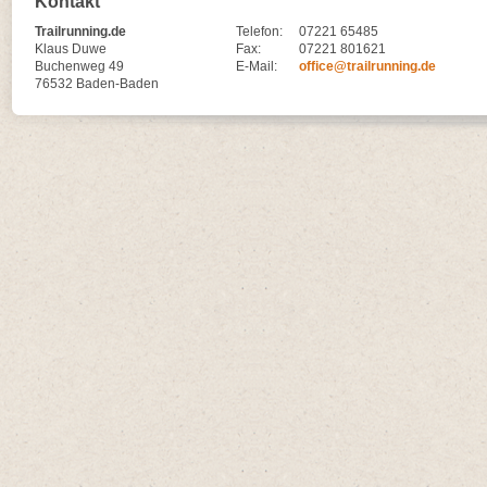
Kontakt
Trailrunning.de
Telefon:
07221 65485
Klaus Duwe
Fax:
07221 801621
Buchenweg 49
E-Mail:
office@trailrunning.de
76532 Baden-Baden