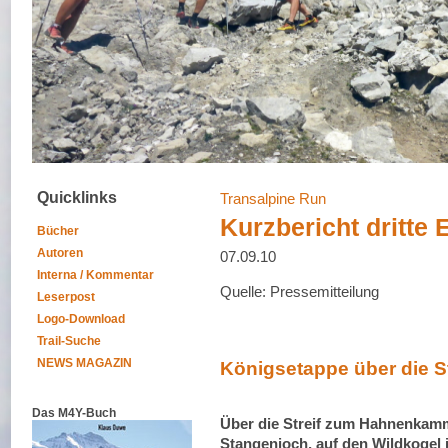
Quicklinks
Transalpine Run
Kurzbericht dritte 
Bücher
Autoren
07.09.10
Interna / Kommentar
Quelle: Pressemitteilung
Leserpost
Logo-Download
Trail-Suche
NEWS MAGAZIN
Königsetappe über die St
Das M4Y-Buch
Über die Streif zum Hahnenkamm,
Stangenjoch, auf den Wildkogel 