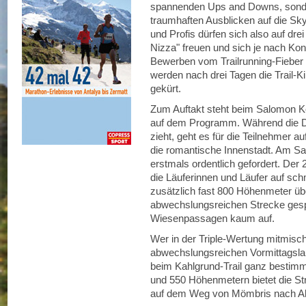
spannenden Ups and Downs, sonde
traumhaften Ausblicken auf die Sky
und Profis dürfen sich also auf dr
Nizza" freuen und sich je nach Kond
Bewerben vom Trailrunning-Fieber
werden nach drei Tagen die Trail-K
gekürt.
Zum Auftakt steht beim Salomon Kee
auf dem Programm. Während die 
zieht, geht es für die Teilnehmer au
die romantische Innenstadt. Am Sa
erstmals ordentlich gefordert. Der
die Läuferinnen und Läufer auf s
zusätzlich fast 800 Höhenmeter übe
abwechslungsreichen Strecke gespi
Wiesenpassagen kaum auf.
Wer in der Triple-Wertung mitmisc
abwechslungsreichen Vormittagsla
beim Kahlgrund-Trail ganz bestimmt
und 550 Höhenmetern bietet die Stre
auf dem Weg von Mömbris nach Al