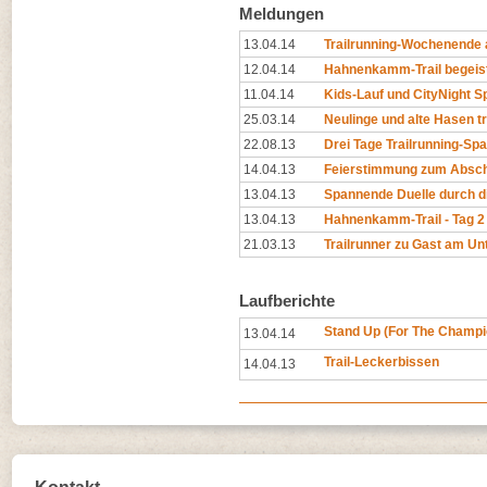
Meldungen
13.04.14
Trailrunning-Wochenende 
12.04.14
Hahnenkamm-Trail begeist
11.04.14
Kids-Lauf und CityNight Sp
25.03.14
Neulinge und alte Hasen t
22.08.13
Drei Tage Trailrunning-Sp
14.04.13
Feierstimmung zum Abschl
13.04.13
Spannende Duelle durch d
13.04.13
Hahnenkamm-Trail - Tag 2 
21.03.13
Trailrunner zu Gast am Un
Laufberichte
Stand Up (For The Champi
13.04.14
Trail-Leckerbissen
14.04.13