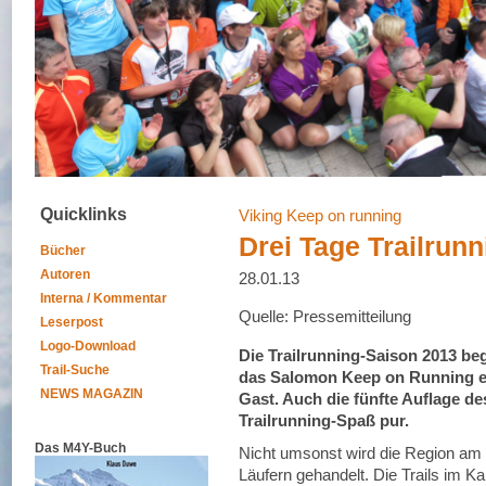
Quicklinks
Viking Keep on running
Drei Tage Trailrun
Bücher
Autoren
28.01.13
Interna / Kommentar
Quelle: Pressemitteilung
Leserpost
Logo-Download
Die Trailrunning-Saison 2013 begi
Trail-Suche
das Salomon Keep on Running e
NEWS MAGAZIN
Gast. Auch die fünfte Auflage de
Trailrunning-Spaß pur.
Das M4Y-Buch
Nicht umsonst wird die Region am 
Läufern gehandelt. Die Trails im Ka