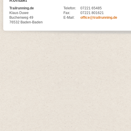
Kontakt
Trailrunning.de
Telefon:
07221 65485
Klaus Duwe
Fax:
07221 801621
Buchenweg 49
E-Mail:
office@trailrunning.de
76532 Baden-Baden