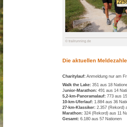
© trailrunning.de
Die aktuellen Meldezahle
Charitylauf:
Anmeldung nur am Frei
Walk the Lake:
351 aus 18 Nation
J
unior-Marathon:
491 aus 14 Nat
5,2-km-Panoramalauf:
773 aus 15
10-km-Uferlauf:
1.884 aus 36 Nat
27-km-Klassiker:
2.357 (Rekord) 
Marathon:
324 (Rekord) aus 11 N
Gesamt:
6.180 aus 57 Nationen