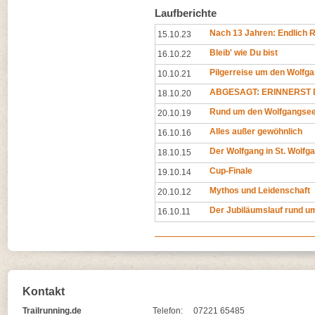
Laufberichte
Nach 13 Jahren: Endlich 
15.10.23
Bleib' wie Du bist
16.10.22
Pilgerreise um den Wolfg
10.10.21
ABGESAGT: ERINNERST D
18.10.20
Rund um den Wolfgangse
20.10.19
Alles außer gewöhnlich
16.10.16
Der Wolfgang in St. Wolf
18.10.15
Cup-Finale
19.10.14
Mythos und Leidenschaft
20.10.12
Der Jubiläumslauf rund u
16.10.11
Kontakt
Trailrunning.de
Telefon:
07221 65485