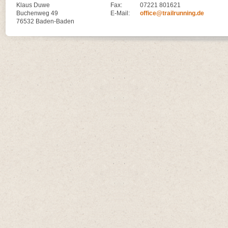
Klaus Duwe
Fax:
07221 801621
Buchenweg 49
E-Mail:
office@trailrunning.de
76532 Baden-Baden