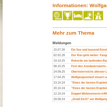
Informationen: Wolfg
Mehr zum Thema
Meldungen
15.07.26
Ein See und tausend Emo
02.02.26
Der Run geht weiter: Fan
19.10.25
Rekorde am laufenden Ba
08.10.25
Fest des Ausdauersports
24.09.25
Oberösterreichs ältester 
17.04.25
Wolfgangseelauf steuert a
23.10.24
''Eines der besten Ergebnis
20.10.24
''Eines der besten Ergebnis
12.10.24
Doppel-Weltmeisterin triff
20.09.24
„Griaß Eich!“ am Wolfgan