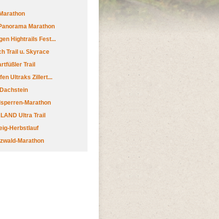
Marathon
 Panorama Marathon
en Hightrails Fest...
h Trail u. Skyrace
tfüßler Trail
n Ultraks Zillert...
 Dachstein
lsperren-Marathon
AND Ultra Trail
ig-Herbstlauf
zwald-Marathon