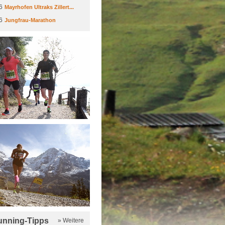
6
Mayrhofen Ultraks Zillert...
6
Jungfrau-Marathon
running-Tipps
» Weitere