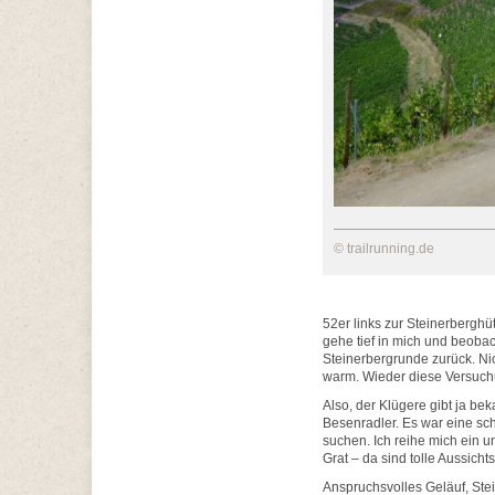
© trailrunning.de
52er links zur Steinerberghüt
gehe tief in mich und beobac
Steinerbergrunde zurück. Nic
warm. Wieder diese Versuchun
Also, der Klügere gibt ja b
Besenradler. Es war eine sc
suchen. Ich reihe mich ein 
Grat – da sind tolle Aussicht
Anspruchsvolles Geläuf, Ste