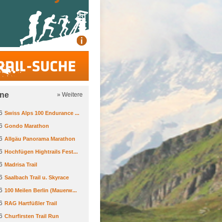
Trail-Suche
ine
» Weitere
6
Swiss Alps 100 Endurance ...
6
Gondo Marathon
6
Allgäu Panorama Marathon
6
Hochfügen Hightrails Fest...
6
Madrisa Trail
6
Saalbach Trail u. Skyrace
6
100 Meilen Berlin (Mauerw...
6
RAG Hartfüßler Trail
6
Churfirsten Trail Run