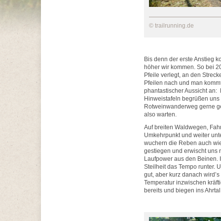
© trailrunning.de
Bis denn der erste Anstieg k
höher wir kommen. So bei 20
Pfeile verlegt, an den Strec
Pfeilen nach und man kommt
phantastischer Aussicht an: 
Hinweistafeln begrüßen uns 
Rotweinwanderweg gerne genu
also warten.
Auf breiten Waldwegen, Fahr
Umkehrpunkt und weiter unte
wuchern die Reben auch wied
gestiegen und erwischt uns nu
Laufpower aus den Beinen. I
Steilheit das Tempo runter. U
gut, aber kurz danach wird’s 
Temperatur inzwischen kräftig
bereits und biegen ins Ahrt