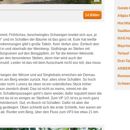
Gondo 
14 Bilder
Allgäu
Hochfüg
Saalbac
ommt. Fröhliches, beschwingtes Schweigen breitet sich aus, je
RAG Har
° und im Schatten der Bäume ist das ganz ok. Eule hat weiße
kentrennungen gibt’s große Tafeln. Kein Vertun also. Einfach den
Mayrhofe
 in und oberhalb der Weinberg- Südhänge an Stellen mit
Burgruinen auf den Berggipfeln, im Tal die kleinen Weinorte.
Torlauf
an den besonderen Stellen, denn hier wird auch der
Drei-Ta
tzt. Leider ist das mit dem Ausschank nicht soo toll, das muss
ARBERL
wegen der Winzer und auf Singletrails erreichen wir Dernau.
Rennste
n am Berg wieder zurück. Nur: alles ohne Schatten. So hoch
Schwar
er nicht. Lorenz da oben ist ein ordentliches Stück höher
n ziemlich direkt. Das ist nicht so meins, nimmt mir die
n Schattenpassagen geht’s dann wieder, dafür reguliert dann die
nd da ist so einiges an Steilheit. Zum VP 1/2 ist es ja noch ganz
mörderisch. Gut, im Busch ist Schatten. Dafür ist aber die
 gestiegen. Oben schließt sich die erste Schleife, hier waren wir
al ab. Runter vom Berg, über den Fluss zum VP3 bei etwa 21 km.