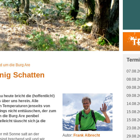
Term
d um die Burg Are
07.08.2
enig Schatten
08.08.2
09.08.2
09.08.2
 heute bricht die (hoffentlich!)
s über uns herein. Alle
14.08.2
n Temperaturen jenseits von
rings nicht enttäuschen, der zum
15.08.2
 die Burg Are penibel
15.08.2
elleicht täuscht sich ja die
23.08.2
r mit Sonne satt an der
Autor:
Frank Albrecht
29.08.2
 sind brechend voll und wir