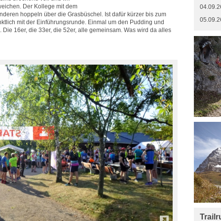
eichen. Der Kollege mit dem
04.09.2
anderen hoppeln über die Grasbüschel. Ist dafür kürzer bis zum
05.09.2
ünktlich mit der Einführungsrunde. Einmal um den Pudding und
Die 16er, die 33er, die 52er, alle gemeinsam. Was wird da alles
Trail