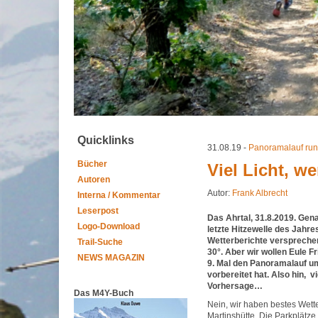
Quicklinks
31.08.19 -
Panoramalauf run
Bücher
Viel Licht, w
Autoren
Autor:
Frank Albrecht
Interna / Kommentar
Leserpost
Das Ahrtal, 31.8.2019. Genau
Logo-Download
letzte Hitzewelle des Jahre
Wetterberichte verspreche
Trail-Suche
30°. Aber wir wollen Eule F
NEWS MAGAZIN
9. Mal den Panoramalauf um
vorbereitet hat. Also hin, vi
Vorhersage…
Das M4Y-Buch
Nein, wir haben bestes Wette
Martinshütte. Die Parkplätze