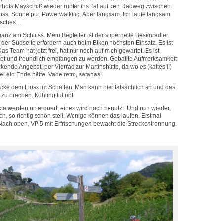
hofs Mayschoß wieder runter ins Tal auf den Radweg zwischen
ss. Sonne pur. Powerwalking. Aber langsam. Ich laufe langsam
nisches…
 ganz am Schluss. Mein Begleiter ist der supernette Besenradler.
 der Südseite erfordern auch beim Biken höchsten Einsatz. Es ist
Das Team hat jetzt frei, hat nur noch auf mich gewartet. Es ist
tet und freundlich empfangen zu werden. Geballte Aufmerksamkeit
ckende Angebot, per Vierrad zur Martinshütte, da wo es (kaltes!!!)
ei ein Ende hätte. Vade retro, satanas!
recke dem Fluss im Schatten. Man kann hier tatsächlich an und das
zu brechen. Kühling tut not!
e werden unterquert, eines wird noch benutzt. Und nun wieder,
ch, so richtig schön steil. Wenige können das laufen. Erstmal
 Nach oben, VP 5 mit Erfrischungen bewacht die Streckentrennung.