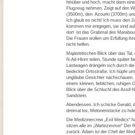
hinüber und hoch, macht dann eine
Flugzeug nehmen. Zeigt auf den W
(3500m), den Azourki (3700m) und
Ich glaub es nicht! Ich muss den Ju
kommen mir entgegen, sie sind a
dort ist das Grabmal des Marabou
Die Frauen wollen um Erfüllung ih
nicht helfen.
Majästetischen Blick über das Tal,
N-Ait-Hkim teilen. Stunde später bin
Lastwagen drängeln sich durch die
bedeckte Ortsstraße. Ich hüpfe um
ungläube Gesichter nachschauen. Zi
einem kleinen, lieblichen, ruhigen O
Blick über die Schlucht des Assif
Sandstein.
Abendessen. Ich schicke Gerald, de
dreimal los, Melonenstücke zu hol
Die Medizinercrew „Exil Medics“ 
sitzen alle im „Wartezimmer“ Der Re
zurück. Adam ist der Chef der Medi