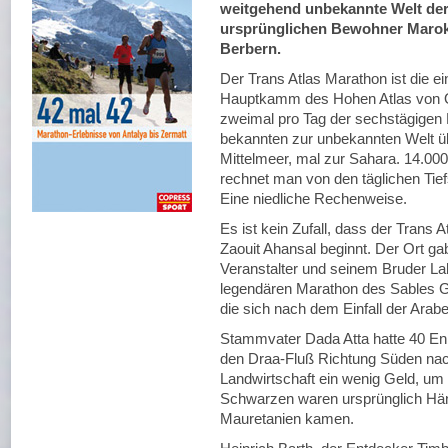
weitgehend unbekannte Welt de
ursprünglichen Bewohner Marok
Berbern.
Der Trans Atlas Marathon ist die e
Hauptkamm des Hohen Atlas von O
zweimal pro Tag der sechstägigen 
bekannten zur unbekannten Welt üb
Mittelmeer, mal zur Sahara. 14.
rechnet man von den täglichen Tie
Eine niedliche Rechenweise.
Es ist kein Zufall, dass der Trans
Zaouit Ahansal beginnt. Der Ort 
Veranstalter und seinem Bruder L
legendären Marathon des Sables G
die sich nach dem Einfall der Arab
Stammvater Dada Atta hatte 40 En
den Draa-Fluß Richtung Süden nach
Landwirtschaft ein wenig Geld, um
Schwarzen waren ursprünglich Händ
Mauretanien kamen.