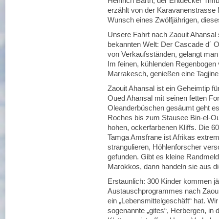
Heinrich Barth, der Entdecker Timbu
erzählt von der Karavanenstrasse
Wunsch eines Zwölfjährigen, dieses
Unsere Fahrt nach Zaouit Ahansal 
bekannten Welt: Der Cascade d´ 
von Verkaufsständen, gelangt man 
Im feinen, kühlenden Regenbogen 
Marrakesch, genießen eine Tagjine,
Zaouit Ahansal ist ein Geheimtip f
Oued Ahansal mit seinen fetten For
Oleanderbüschen gesäumt geht es 
Roches bis zum Stausee Bin-el-Oui
hohen, ockerfarbenen Kliffs. Die 6
Tamga Amsfrane ist Afrikas extrem
strangulieren, Höhlenforscher ver
gefunden. Gibt es kleine Randmel
Marokkos, dann handeln sie aus d
Erstaunlich: 300 Kinder kommen j
Austauschprogrammes nach Zaouit 
ein „Lebensmittelgeschäft“ hat. Wir 
sogenannte „gites“, Herbergen, in