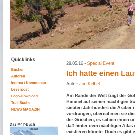
Quicklinks
28.05.16 -
Special Event
Bücher
Ich hatte einen Lau
Autoren
Interna / Kommentar
Autor:
Joe Kelbel
Leserpost
Am Rande der Welt trägt der Got
Logo-Download
Himmel auf seinen mächtigen Sch
Trail-Suche
siebten Jahrhundert die Araber
NEWS MAGAZIN
vordrangen, übernahmen sie die
der Griechen, es schien ihnen un
Das M4Y-Buch
daß hinter dem mächtigen Atlas 
existieren könnte. Doch es gibt 