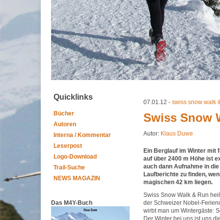
Quicklinks
07.01.12 -
swiss snow walk 
Bücher
Swiss Snow W
Autoren
Autor:
Klaus Duwe
Interna / Kommentar
Leserpost
Ein Berglauf im Winter mit 
Logo-Download
auf über 2400 m Höhe ist e
auch dann Aufnahme in die 
Trail-Suche
Laufberichte zu finden, wen
NEWS MAGAZIN
magischen 42 km liegen.
Swiss Snow Walk & Run heißt
Das M4Y-Buch
der Schweizer Nobel-Ferieno
wirbt man um Wintergäste: Sc
Der Winter bei uns ist uns 