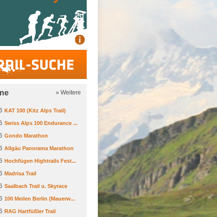
Trail-Suche
ine
» Weitere
6
KAT 100 (Kitz Alps Trail)
6
Swiss Alps 100 Endurance ...
6
Gondo Marathon
6
Allgäu Panorama Marathon
6
Hochfügen Hightrails Fest...
6
Madrisa Trail
6
Saalbach Trail u. Skyrace
6
100 Meilen Berlin (Mauerw...
6
RAG Hartfüßler Trail