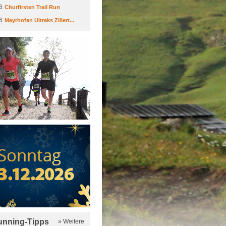
6
Churfirsten Trail Run
6
Mayrhofen Ultraks Zillert...
running-Tipps
» Weitere