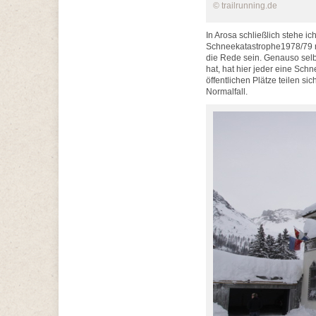
© trailrunning.de
In Arosa schließlich stehe ic
Schneekatastrophe1978/79 n
die Rede sein. Genauso selb
hat, hat hier jeder eine Sch
öffentlichen Plätze teilen s
Normalfall.