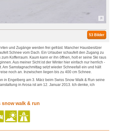
53 Bilder
fahrten und Zugänge werden frei gefräst. Mancher Hausbesitzer
chaufelt Schnee vom Dach. Ein Urlauber schaufelt den Zugang zu
is zum Kofferraum. Kaum kann er ihn öffnen, holt er seine Ski raus
nnen. Aus meiner Sicht ist der Winter hier einfach nur herrlich -
ht. Am Samstagnachmittag setzt wieder Schneefall ein und hält
eise noch an. Inzwischen liegen bis zu 400 cm Schnee.
ann in Engelberg am 3. März beim Swiss Snow Walk & Run seine
anstaltung in Arosa ist am 12. Januar 2013. Ich denke, ich
s snow walk & run