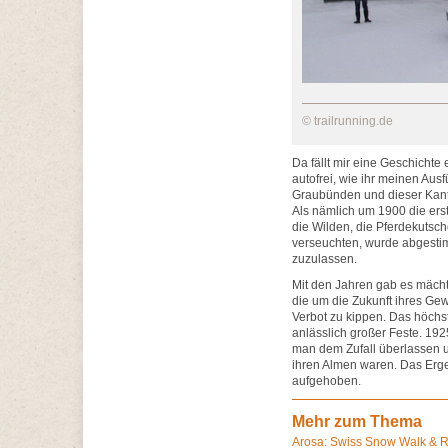
© trailrunning.de
Da fällt mir eine Geschichte
autofrei, wie ihr meinen Aus
Graubünden und dieser Kanto
Als nämlich um 1900 die ers
die Wilden, die Pferdekuts
verseuchten, wurde abgesti
zuzulassen.
Mit den Jahren gab es mächt
die um die Zukunft ihres Gew
Verbot zu kippen. Das höch
anlässlich großer Feste. 19
man dem Zufall überlassen u
ihren Almen waren. Das Erge
aufgehoben.
Mehr zum Thema
Arosa: Swiss Snow Walk & 