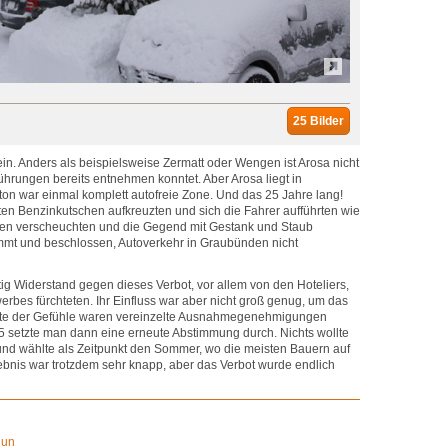
25 Bilder
 ein. Anders als beispielsweise Zermatt oder Wengen ist Arosa nicht
führungen bereits entnehmen konntet. Aber Arosa liegt in
n war einmal komplett autofreie Zone. Und das 25 Jahre lang!
ten Benzinkutschen aufkreuzten und sich die Fahrer aufführten wie
chen verscheuchten und die Gegend mit Gestank und Staub
mmt und beschlossen, Autoverkehr in Graubünden nicht
ig Widerstand gegen dieses Verbot, vor allem von den Hoteliers,
erbes fürchteten. Ihr Einfluss war aber nicht groß genug, um das
ste der Gefühle waren vereinzelte Ausnahmegenehmigungen
25 setzte man dann eine erneute Abstimmung durch. Nichts wollte
nd wählte als Zeitpunkt den Sommer, wo die meisten Bauern auf
bnis war trotzdem sehr knapp, aber das Verbot wurde endlich
Run