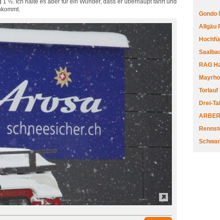
 1 ½. Ich halte es aber für ein Wunder, dass er überhaupt fährt und
chkommt.
Gondo 
Allgäu
Hochfüg
Saalbac
RAG Har
Mayrhofe
Torlauf
Drei-Ta
ARBERL
Rennste
Schwar