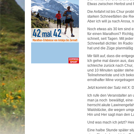
Etwas zwischen Herbst und F
Die Anfahrt ist bis Chur pro
starken Schneefällen die Re
Aber ich will ja nach Arosa, 
Noch etwas als 30 km sind e
für einen Marathoni? Richtig
schneit, seit Tagen. Mit jede
Schneefall dichter. Im Radio
hat und die Züge planmäßig 
Mir fällt auf, dass die ent
Ich gehe mal davon aus, das
schleiche zurück nach Chur, 
und 10 Minuten später stehe 
Teilnehmerliste und ich beko
ernsthafter Mine vorgetragen
Jetzt kommt der Satz mit X: 
Ich rufe den Veranstalter a
man ja noch bewältigt, eine
herrscht akute Lawinengefahr
Waldstücke, die wegen umge
Hin und Her sagt man den Lau
Und was mach ich jetzt? He
Eine halbe Stunde später sit