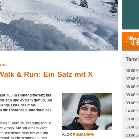
Term
& run
06.08.2
alk & Run: Ein Satz mit X
07.08.2
08.08.2
09.08.2
fast 700 m Höhendifferenz bis
xotisch und extrem genug, um
09.08.2
lange Liste der m4y-
n die Distanzen unterhalb der
14.08.2
15.08.2
 der Event. Austragungsort ist
15.08.2
rt Arosa. Mit nur einem Wort
hneesicher. Also nix wie hin.
Autor:
Klaus Duwe
23.08.2
diesmal ja ein schmuddeliges