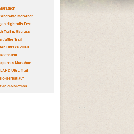
Marathon
 Panorama Marathon
en Hightrails Fest...
h Trail u. Skyrace
tfüßler Trail
n Ultraks Zillert...
 Dachstein
lsperren-Marathon
AND Ultra Trail
ig-Herbstlauf
zwald-Marathon