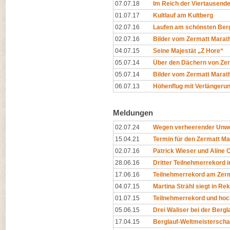
07.07.18
Im Reich der Viertausende
01.07.17
Kultlauf am Kultberg
02.07.16
Laufen am schönsten Berg
02.07.16
Bilder vom Zermatt Marat
04.07.15
Seine Majestät „Z Hore“
05.07.14
Über den Dächern von Ze
05.07.14
Bilder vom Zermatt Marat
06.07.13
Höhenflug mit Verlängeru
Meldungen
02.07.24
Wegen verheerender Unwe
15.04.21
Termin für den Zermatt Ma
02.07.16
Patrick Wieser und Aline
28.06.16
Dritter Teilnehmerrekord i
17.06.16
Teilnehmerrekord am Zer
04.07.15
Martina Strähl siegt in Re
01.07.15
Teilnehmerrekord und hoc
05.06.15
Drei Waliser bei der Berg
17.04.15
Berglauf-Weltmeisterschaf