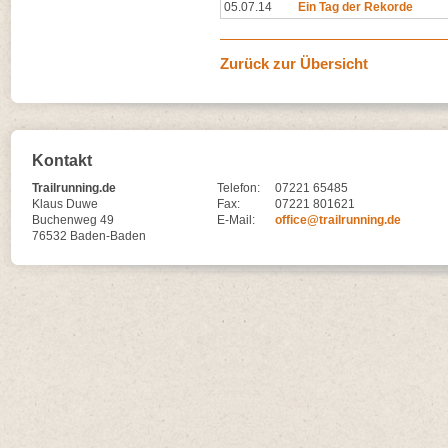
05.07.14
Ein Tag der Rekorde
Zurück zur Übersicht
Kontakt
Trailrunning.de
Telefon:
07221 65485
Klaus Duwe
Fax:
07221 801621
Buchenweg 49
E-Mail:
office@trailrunning.de
76532 Baden-Baden