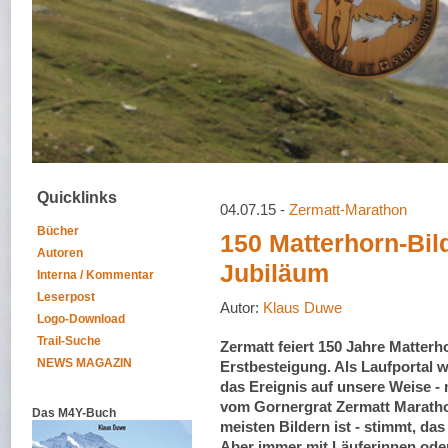
Quicklinks
04.07.15 -
Zermatt-Marathon
Bücher
150 Matterhorn-Bil
Autoren
Jubiläum
Interna / Kommentar
Leserpost
Autor:
Klaus Duwe
Logo-Download
Trail-Suche
Zermatt feiert 150 Jahre Matterh
NEWS MAGAZIN
Erstbesteigung. Als Laufportal 
das Ereignis auf unsere Weise - 
vom Gornergrat Zermatt Maratho
Das M4Y-Buch
meisten Bildern ist - stimmt, da
Aber immer mit Läuferinnen oder