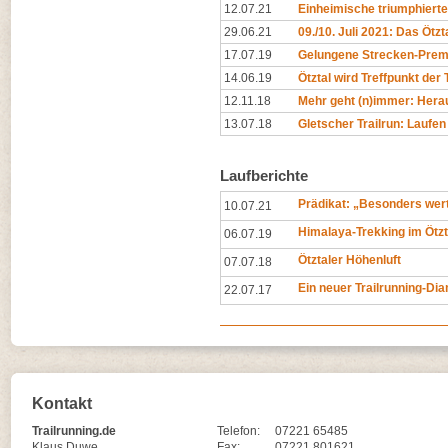
12.07.21
Einheimische triumphierten
29.06.21
09./10. Juli 2021: Das Ötzta
17.07.19
Gelungene Strecken-Premi
14.06.19
Ötztal wird Treffpunkt der 
12.11.18
Mehr geht (n)immer: Hera
13.07.18
Gletscher Trailrun: Laufen
Laufberichte
Prädikat: „Besonders wert
10.07.21
Himalaya-Trekking im Ötzt
06.07.19
Ötztaler Höhenluft
07.07.18
Ein neuer Trailrunning-Di
22.07.17
Kontakt
Trailrunning.de
Telefon:
07221 65485
Klaus Duwe
Fax:
07221 801621