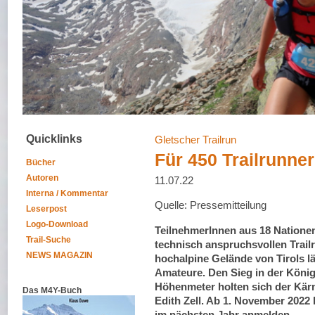
Quicklinks
Gletscher Trailrun
Für 450 Trailrunne
Bücher
Autoren
11.07.22
Interna / Kommentar
Quelle: Pressemitteilung
Leserpost
Logo-Download
TeilnehmerInnen aus 18 Nationen
Trail-Suche
technisch anspruchsvollen Trail
NEWS MAGAZIN
hochalpine Gelände von Tirols lä
Amateure. Den Sieg in der König
Höhenmeter holten sich der Kärnt
Das M4Y-Buch
Edith Zell. Ab 1. November 2022
im nächsten Jahr anmelden.