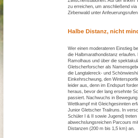
Zwischenstationen. Auf der linken 
zu erreichen, um anschließend via 
Zirbenwald unter Anfeuerungsrufen
Halbe Distanz, nicht min
Wer einen moderateren Einstieg bei
die Halbmarathondistanz erlaufen.
Ramolhaus und über die spektaku
Gletscherforscher als Namensgebe
die Langtalereck- und Schönwieshü
Einkehrschwung, den Wintersportle
leider aus, denn im Endspurt forder
heraus, bevor der lang ersehnte Sch
passiert. Nachwuchs in Bewegung F
Wettkampf mit Gleichgesinnten er
Junior Gletscher Trailruns. In vers
Schüler I & II sowie Jugend) treten
abwechslungsreichen Parcours mit
Distanzen (200 m bis 1,5 km) an.