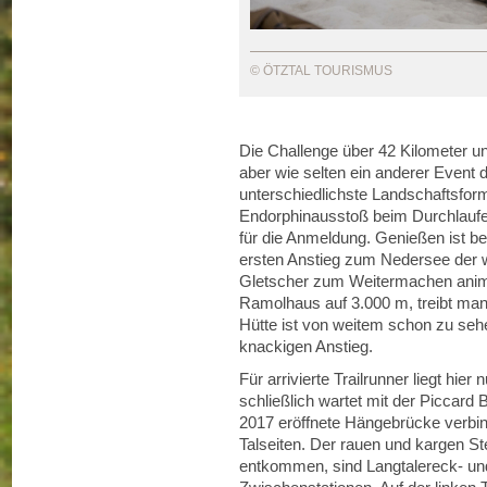
© ÖTZTAL TOURISMUS
Die Challenge über 42 Kilometer un
aber wie selten ein anderer Event di
unterschiedlichste Landschaftsfor
Endorphinausstoß beim Durchlaufen 
für die Anmeldung. Genießen ist b
ersten Anstieg zum Nedersee der we
Gletscher zum Weitermachen animi
Ramolhaus auf 3.000 m, treibt man
Hütte ist von weitem schon zu seh
knackigen Anstieg.
Für arrivierte Trailrunner liegt hie
schließlich wartet mit der Piccar
2017 eröffnete Hängebrücke verbin
Talseiten. Der rauen und kargen 
entkommen, sind Langtalereck- un