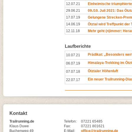
12.07.21
Einheimische triumphierten
29.06.21
09./10. Juli 2021: Das Ötzta
17.07.19
Gelungene Strecken-Premi
14.06.19
Ötztal wird Treffpunkt der 
12.11.18
Mehr geht (n)immer: Hera
Laufberichte
Prädikat: „Besonders wert
10.07.21
Himalaya-Trekking im Ötzt
06.07.19
Ötztaler Höhenluft
07.07.18
Ein neuer Trailrunning-Di
22.07.17
Kontakt
Trailrunning.de
Telefon:
07221 65485
Klaus Duwe
Fax:
07221 801621
Buchenweg 49
E-Mail:
office@trailrunning.de