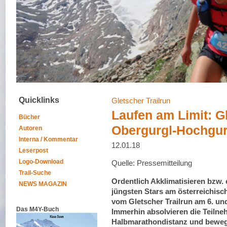
Quicklinks
Gletscher Trailrun
Laufen am Limit: Gl
Bücher
Obergurgl-Hochgur
Autoren
Interna / Kommentar
12.01.18
Leserpost
Logo-Download
Quelle: Pressemitteilung
Trail-Suche
Ordentlich Akklimatisieren bzw. e
NEWS MAGAZIN
jüngsten Stars am österreichisc
vom Gletscher Trailrun am 6. und 
Das M4Y-Buch
Immerhin absolvieren die Teilne
Halbmarathondistanz und bewege