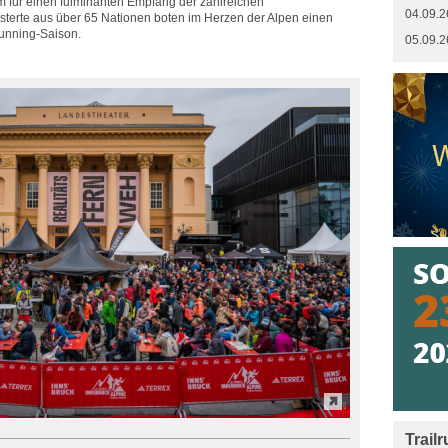
 für einen fulminanten Empfang der zahlreichen
04.09.2
sterte aus über 65 Nationen boten im Herzen der Alpen einen
lrunning-Saison.
05.09.2
Trail