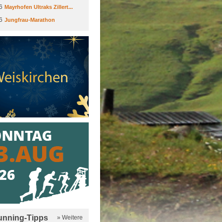
6
Mayrhofen Ultraks Zillert...
6
Jungfrau-Marathon
running-Tipps
» Weitere