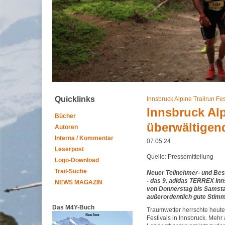
Quicklinks
Innsbruck Alpine Trailrun Fes
Innsbruck Alp
Bücher
überwältigen
Autoren
Interna / Kommentar
07.05.24
Leserpost
Quelle: Pressemitteilung
Logo-Download
Trail-Suche
Neuer Teilnehmer- und Bes
- das 9. adidas TERREX Inns
NEWS MAGAZIN
von Donnerstag bis Samstag
außerordentlich gute Stimm
Das M4Y-Buch
Traumwetter herrschte heute
Festivals in Innsbruck. Meh