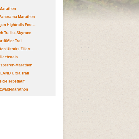
Marathon
 Panorama Marathon
en Hightrails Fest...
h Trail u. Skyrace
tfüßler Trail
n Ultraks Zillert...
 Dachstein
lsperren-Marathon
AND Ultra Trail
ig-Herbstlauf
zwald-Marathon