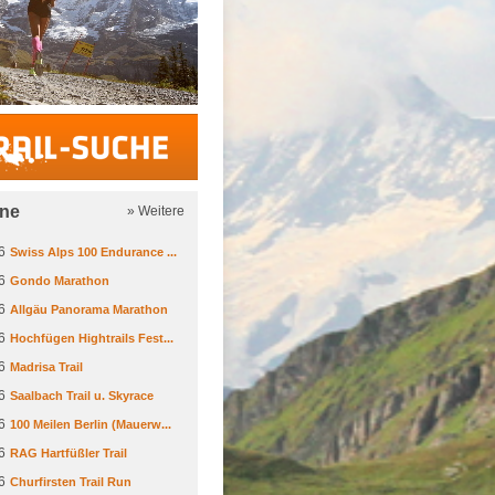
Trail-Suche
ine
» Weitere
6
Swiss Alps 100 Endurance ...
6
Gondo Marathon
6
Allgäu Panorama Marathon
6
Hochfügen Hightrails Fest...
6
Madrisa Trail
6
Saalbach Trail u. Skyrace
6
100 Meilen Berlin (Mauerw...
6
RAG Hartfüßler Trail
6
Churfirsten Trail Run