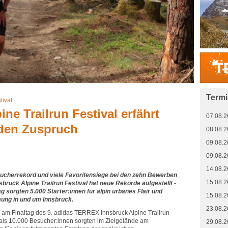
Term
tival
ine Trailrun Festival erfährt
07.08.2
den Zuspruch
08.08.2
09.08.2
09.08.2
14.08.2
ucherrekord und viele Favoritensiege bei den zehn Bewerben
15.08.2
bruck Alpine Trailrun Festival hat neue Rekorde aufgestellt -
 sorgten 5.000 Starter:innen für alpin urbanes Flair und
15.08.2
ung in und um Innsbruck.
23.08.2
 am Finaltag des 9. adidas TERREX Innsbruck Alpine Trailrun
r als 10.000 Besucher:innen sorgten im Zielgelände am
29.08.2