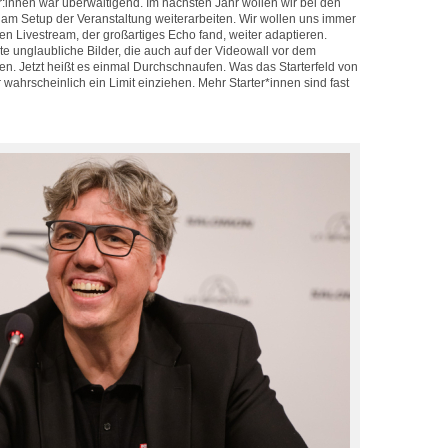
r:innen war überwältigend. Im nächsten Jahr wollen wir bei den
m Setup der Veranstaltung weiterarbeiten. Wir wollen uns immer
n Livestream, der großartiges Echo fand, weiter adaptieren.
e unglaubliche Bilder, die auch auf der Videowall vor dem
n. Jetzt heißt es einmal Durchschnaufen. Was das Starterfeld von
er wahrscheinlich ein Limit einziehen. Mehr Starter*innen sind fast