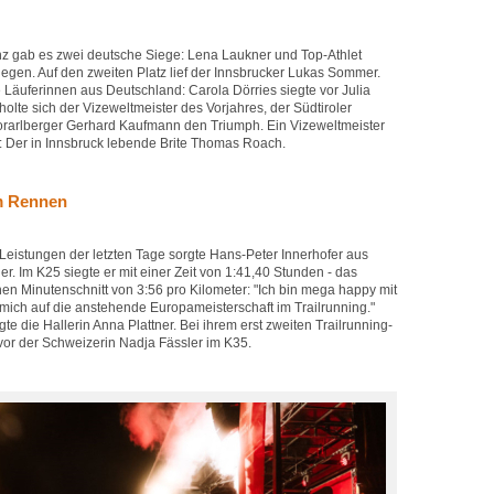
nz gab es zwei deutsche Siege: Lena Laukner und Top-Athlet
egen. Auf den zweiten Platz lief der Innsbrucker Lukas Sommer.
 Läuferinnen aus Deutschland: Carola Dörries siegte vor Julia
lte sich der Vizeweltmeister des Vorjahres, der Südtiroler
orarlberger Gerhard Kaufmann den Triumph. Ein Vizeweltmeister
 Der in Innsbruck lebende Brite Thomas Roach.
em Rennen
 Leistungen der letzten Tage sorgte Hans-Peter Innerhofer aus
. Im K25 siegte er mit einer Zeit von 1:41,40 Stunden - das
en Minutenschnitt von 3:56 pro Kilometer: "Ich bin mega happy mit
 mich auf die anstehende Europameisterschaft im Trailrunning."
te die Hallerin Anna Plattner. Bei ihrem erst zweiten Trailrunning-
vor der Schweizerin Nadja Fässler im K35.