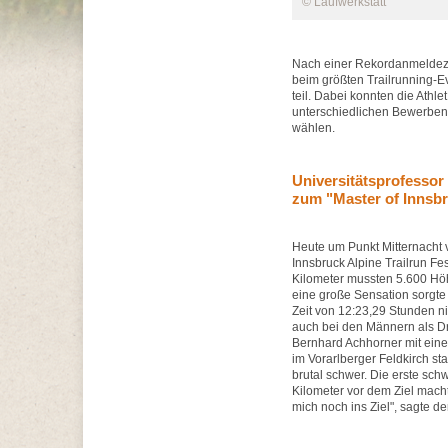
© Laufwerkstatt
Nach einer Rekordanmeldeza
beim größten Trailrunning-
teil. Dabei konnten die Athl
unterschiedlichen Bewerben
wählen.
Universitätsprofessor 
zum "Master of Innsb
Heute um Punkt Mitternacht 
Innsbruck Alpine Trailrun Fe
Kilometer mussten 5.600 Hö
eine große Sensation sorgte
Zeit von 12:23,29 Stunden 
auch bei den Männern als Dri
Bernhard Achhorner mit einer
im Vorarlberger Feldkirch st
brutal schwer. Die erste sch
Kilometer vor dem Ziel mach
mich noch ins Ziel", sagte de