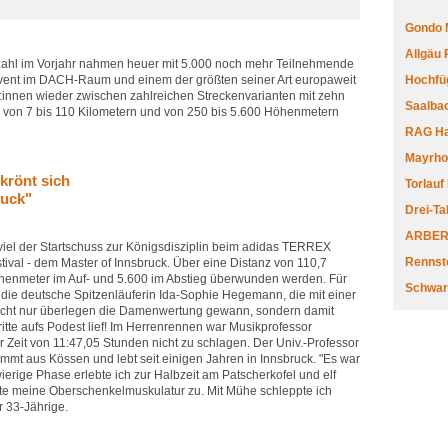
Gondo 
Allgäu
hl im Vorjahr nahmen heuer mit 5.000 noch mehr Teilnehmende
Event im DACH-Raum und einem der größten seiner Art europaweit
Hochfüg
et:innen wieder zwischen zahlreichen Streckenvarianten mit zehn
Saalbac
 von 7 bis 110 Kilometern und von 250 bis 5.600 Höhenmetern
RAG Har
Mayrhofe
krönt sich
Torlauf
ruck"
Drei-Ta
ARBERL
viel der Startschuss zur Königsdisziplin beim adidas TERREX
Rennste
stival - dem Master of Innsbruck. Über eine Distanz von 110,7
henmeter im Auf- und 5.600 im Abstieg überwunden werden. Für
Schwar
 die deutsche Spitzenläuferin Ida-Sophie Hegemann, die mit einer
nicht nur überlegen die Damenwertung gewann, sondern damit
tte aufs Podest lief! Im Herrenrennen war Musikprofessor
 Zeit von 11:47,05 Stunden nicht zu schlagen. Der Univ.-Professor
ammt aus Kössen und lebt seit einigen Jahren in Innsbruck. "Es war
wierige Phase erlebte ich zur Halbzeit am Patscherkofel und elf
te meine Oberschenkelmuskulatur zu. Mit Mühe schleppte ich
r 33-Jährige.