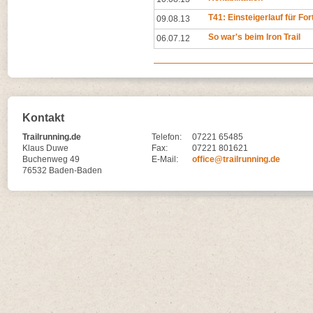
T41: Einsteigerlauf für Fo
09.08.13
So war's beim Iron Trail
06.07.12
Kontakt
Trailrunning.de
Telefon:
07221 65485
Klaus Duwe
Fax:
07221 801621
Buchenweg 49
E-Mail:
office@trailrunning.de
76532 Baden-Baden