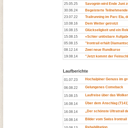
25.05.25
Savognin wird Ende Juni z
30.06.24
Begeisterte Teilnehmende
23.07.22
Trailrunning im Parc Ela, 
10.08.16
Dem Wetter getrotzt
16.08.15
Glückseligkeit und ein Re
15.08.15
«Schier unlösbare Aufgab
05.08.15
''Irontrail erhält Diamantsch
08.12.14
Zwei neue Rundkurse
19.08.14
"Jetzt kommt der Feinschli
Laufberichte
Hochalpiner Genuss im gr
01.07.23
Gelungenes Comeback
06.08.22
Laufreise über das Wolk
15.08.15
Über dem Anschlag (T141
16.08.14
„Der schönste Ultratrail d
16.08.14
Bilder vom Swiss Irontrail
16.08.14
Rehabilitation
10.08.13