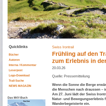
Quicklinks
Swiss Irontrail
Frühling auf den Tra
Bücher
zum Erlebnis in der
Autoren
Interna / Kommentar
20.03.26
Leserpost
Logo-Download
Quelle: Pressemitteilung
Trail-Suche
Wenn die Sonne die Berge erwär
NEWS MAGAZIN
die Menschen nach draussen – in 
Am 27. Juni lädt der Swiss Iront
Das M4Y-Buch
Natur- und Bewegungserlebnis f
Wanderbegeisterte ein.